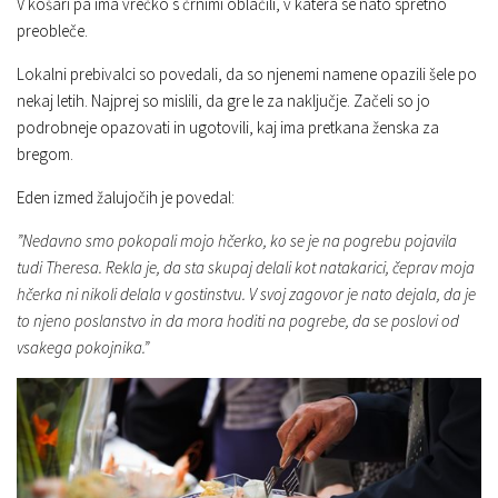
V košari pa ima vrečko s črnimi oblačili, v katera se nato spretno
preobleče.
Lokalni prebivalci so povedali, da so njenemi namene opazili šele po
nekaj letih. Najprej so mislili, da gre le za naključje. Začeli so jo
podrobneje opazovati in ugotovili, kaj ima pretkana ženska za
bregom.
Eden izmed žalujočih je povedal:
”Nedavno smo pokopali mojo hčerko, ko se je na pogrebu pojavila
tudi Theresa. Rekla je, da sta skupaj delali kot natakarici, čeprav moja
hčerka ni nikoli delala v gostinstvu. V svoj zagovor je nato dejala, da je
to njeno poslanstvo in da mora hoditi na pogrebe, da se poslovi od
vsakega pokojnika.”