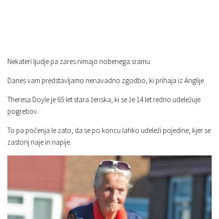
Nekateri ljudje pa zares nimajo nobenega sramu.
Danes vam predstavljamo nenavadno zgodbo, ki prihaja iz Anglije.
Theresa Doyle je 65 let stara ženska, ki se že 14 let redno udeležuje
pogrebov.
To pa počenja le zato, da se po koncu lahko udeleži pojedine, kjer se
zastonj naje in napije.