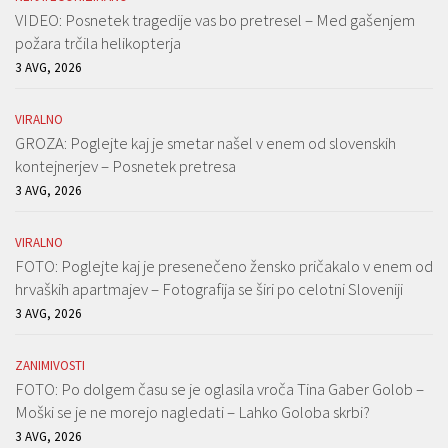
VIDEO: Posnetek tragedije vas bo pretresel – Med gašenjem
požara trčila helikopterja
3 AVG, 2026
VIRALNO
GROZA: Poglejte kaj je smetar našel v enem od slovenskih
kontejnerjev – Posnetek pretresa
3 AVG, 2026
VIRALNO
FOTO: Poglejte kaj je presenečeno žensko pričakalo v enem od
hrvaških apartmajev – Fotografija se širi po celotni Sloveniji
3 AVG, 2026
ZANIMIVOSTI
FOTO: Po dolgem času se je oglasila vroča Tina Gaber Golob –
Moški se je ne morejo nagledati – Lahko Goloba skrbi?
3 AVG, 2026