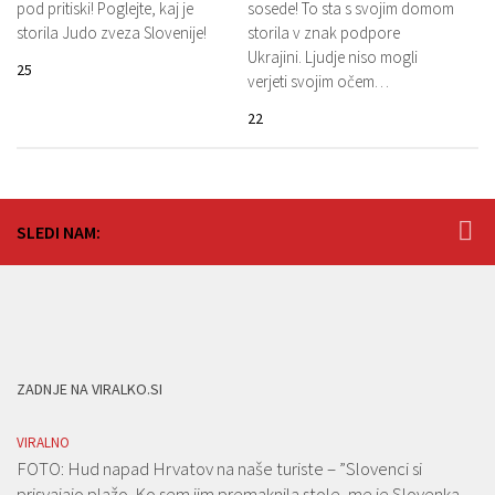
pod pritiski! Poglejte, kaj je
sosede! To sta s svojim domom
storila Judo zveza Slovenije!
storila v znak podpore
Ukrajini. Ljudje niso mogli
25
verjeti svojim očem…
22
SLEDI NAM:
ZADNJE NA VIRALKO.SI
VIRALNO
FOTO: Hud napad Hrvatov na naše turiste – ”Slovenci si
prisvajajo plažo. Ko sem jim premaknila stole, me je Slovenka…