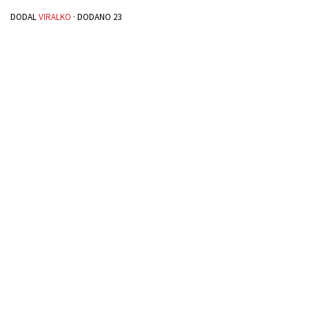
DODAL
VIRALKO
· DODANO
23