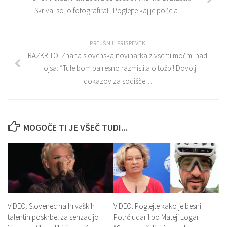
Skrivaj so jo fotografirali. Poglejte kaj je počela…
PREJŠNJI PRISPEVEK
RAZKRITO: Znana slovenska novinarka z vsemi močmi nad
Hojsa: ”Tule bom pa resno razmislila o tožbi! Dovolj
dokazov za sodišče…
MOGOČE TI JE VŠEČ TUDI...
VIDEO: Slovenec na hrvaških
VIDEO: Poglejte kako je besni
talentih poskrbel za senzacijo
Potrč udaril po Mateji Logar!