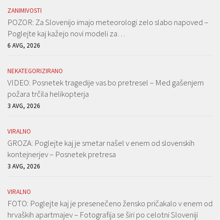
ZANIMIVOSTI
POZOR: Za Slovenijo imajo meteorologi zelo slabo napoved –
Poglejte kaj kažejo novi modeli za…
6 AVG, 2026
NEKATEGORIZIRANO
VIDEO: Posnetek tragedije vas bo pretresel – Med gašenjem
požara trčila helikopterja
3 AVG, 2026
VIRALNO
GROZA: Poglejte kaj je smetar našel v enem od slovenskih
kontejnerjev – Posnetek pretresa
3 AVG, 2026
VIRALNO
FOTO: Poglejte kaj je presenečeno žensko pričakalo v enem od
hrvaških apartmajev – Fotografija se širi po celotni Sloveniji