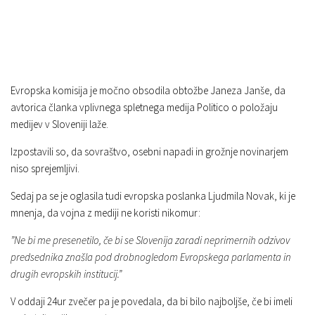
Evropska komisija je močno obsodila obtožbe Janeza Janše, da
avtorica članka vplivnega spletnega medija Politico o položaju
medijev v Sloveniji laže.
Izpostavili so, da sovraštvo, osebni napadi in grožnje novinarjem
niso sprejemljivi.
Sedaj pa se je oglasila tudi evropska poslanka Ljudmila Novak, ki je
mnenja, da vojna z mediji ne koristi nikomur:
”Ne bi me presenetilo, če bi se Slovenija zaradi neprimernih odzivov
predsednika znašla pod drobnogledom Evropskega parlamenta in
drugih evropskih institucij.”
V oddaji 24ur zvečer pa je povedala, da bi bilo najboljše, če bi imeli