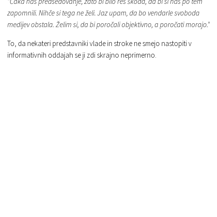
”Čaka nas predsedovanje, zato bi bilo res škoda, da bi si nas po tem
zapomnili. Nihče si tega ne želi. Jaz upam, da bo vendarle svoboda
medijev obstala. Želim si, da bi poročali objektivno, a poročati morajo.”
To, da nekateri predstavniki vlade in stroke ne smejo nastopiti v
informativnih oddajah se ji zdi skrajno neprimerno.