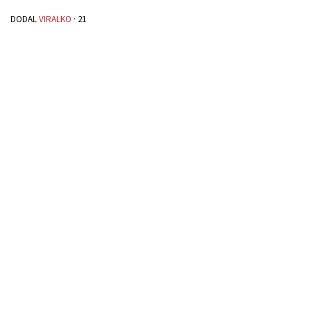
DODAL
VIRALKO
·
21