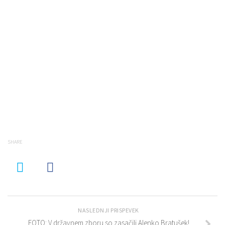
SHARE
NASLEDNJI PRISPEVEK
FOTO: V državnem zboru so zasačili Alenko Bratušek!