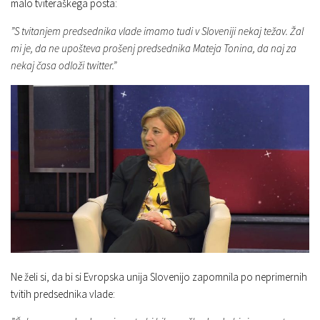
malo tviteraškega posta:
”S tvitanjem predsednika vlade imamo tudi v Sloveniji nekaj težav. Žal
mi je, da ne upošteva prošenj predsednika Mateja Tonina, da naj za
nekaj časa odloži twitter.”
Ne želi si, da bi si Evropska unija Slovenijo zapomnila po neprimernih
tvitih predsednika vlade: