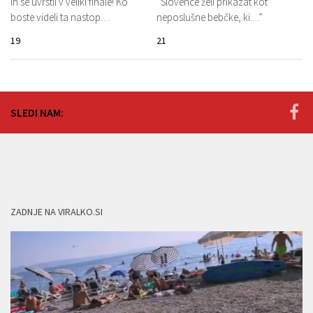
in se uvrstil v veliki finale! Ko
”Slovence želi prikazat kot
boste videli ta nastop…
neposlušne bebčke, ki…”
19
21
SLEDI NAM:
ZADNJE NA VIRALKO.SI