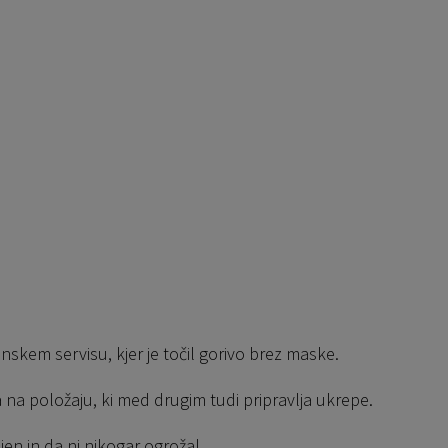
nskem servisu, kjer je točil gorivo brez maske.
ka na položaju, ki med drugim tudi pripravlja ukrepe.
ujen in da ni nikogar ogrožal.