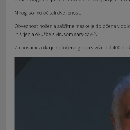
Mnogi so mu očitali dvoličnost.
Obveznost nošenja zaščitne maske je določena v odlo
in širjenja okužbe z virusom sars-cov-2.
Za posameznika je določena globa v višini od 400 do k