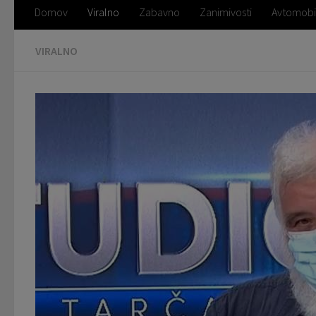
Domov
Viralno
Zabavno
Zanimivosti
Avtomobi
VIRALNO