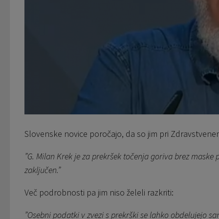
Slovenske novice poročajo, da so jim pri Zdravstvenem 
”G. Milan Krek je za prekršek točenja goriva brez maske 
zaključen.”
Več podrobnosti pa jim niso želeli razkriti:
”Osebni podatki v zvezi s prekrški se lahko obdelujejo s