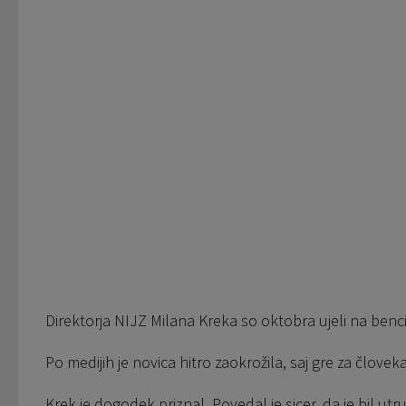
Direktorja NIJZ Milana Kreka so oktobra ujeli na benci
Po medijih je novica hitro zaokrožila, saj gre za člove
Krek je dogodek priznal. Povedal je sicer, da je bil utr