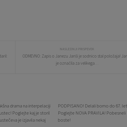
NASLEDNJI PRISPEVEK
aril:
ODMEVNO: Zapis o Janezu Janši je sodnico stal položaja! Ja
je označila za velikega…
na drama na interpelaciji
PODPISANO! Delali bomo do 67. let
stec! Poglejte kaj je storil
Poglejte NOVA PRAVILA! Pobesneli
stečeva je izjavila nekaj
boste!