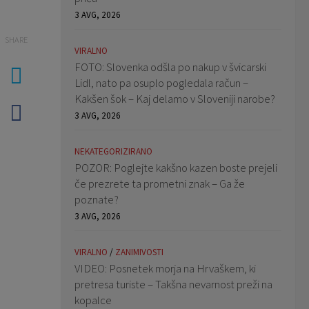
3 AVG, 2026
SHARE
VIRALNO
FOTO: Slovenka odšla po nakup v švicarski
Lidl, nato pa osuplo pogledala račun –
Kakšen šok – Kaj delamo v Sloveniji narobe?
3 AVG, 2026
NEKATEGORIZIRANO
POZOR: Poglejte kakšno kazen boste prejeli
če prezrete ta prometni znak – Ga že
poznate?
3 AVG, 2026
VIRALNO
/
ZANIMIVOSTI
VIDEO: Posnetek morja na Hrvaškem, ki
pretresa turiste – Takšna nevarnost preži na
kopalce