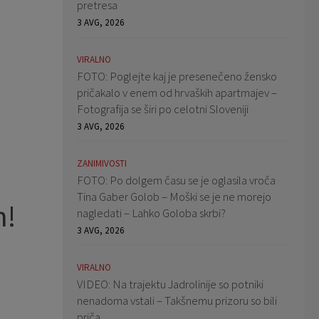
pretresa
3 AVG, 2026
VIRALNO
FOTO: Poglejte kaj je presenečeno žensko
pričakalo v enem od hrvaških apartmajev –
Fotografija se širi po celotni Sloveniji
3 AVG, 2026
ZANIMIVOSTI
FOTO: Po dolgem času se je oglasila vroča
Tina Gaber Golob – Moški se je ne morejo
n!
nagledati – Lahko Goloba skrbi?
3 AVG, 2026
VIRALNO
VIDEO: Na trajektu Jadrolinije so potniki
nenadoma vstali – Takšnemu prizoru so bili
priča