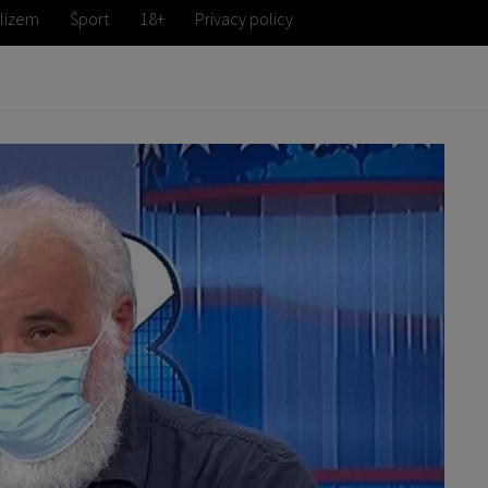
lizem
Šport
18+
Privacy policy