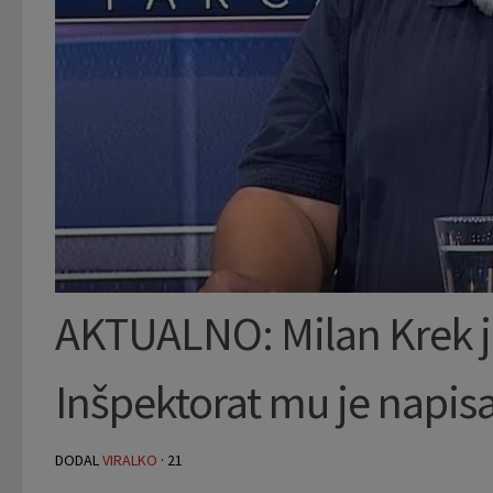
AKTUALNO: Milan Krek je
Inšpektorat mu je napisa
DODAL
VIRALKO
·
21