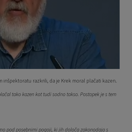
inšpektoratu razkrili, da je Krek moral plačati kazen.
plačal tako kazen kot tudi sodno takso. Postopek je s tem
amo pod posebnimi pogoji, ki jih določa zakonodaja s