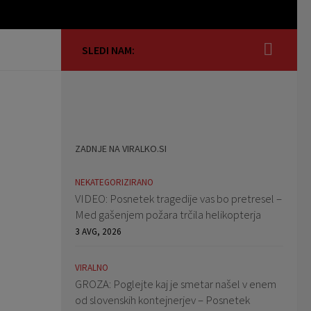
SLEDI NAM:
ZADNJE NA VIRALKO.SI
NEKATEGORIZIRANO
VIDEO: Posnetek tragedije vas bo pretresel –
Med gašenjem požara trčila helikopterja
3 AVG, 2026
VIRALNO
GROZA: Poglejte kaj je smetar našel v enem
od slovenskih kontejnerjev – Posnetek