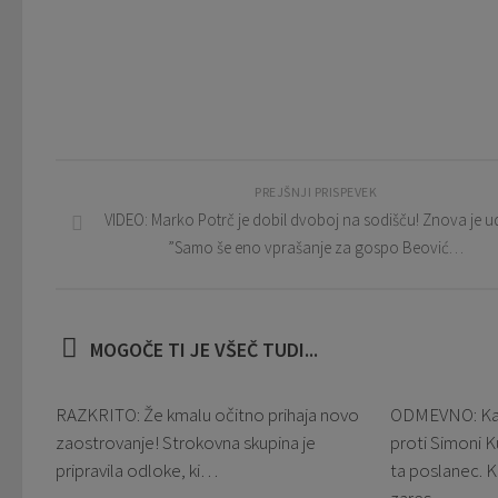
PREJŠNJI PRISPEVEK
VIDEO: Marko Potrč je dobil dvoboj na sodišču! Znova je ud
”Samo še eno vprašanje za gospo Beović…
MOGOČE TI JE VŠEČ TUDI...
RAZKRITO: Že kmalu očitno prihaja novo
ODMEVNO: Kakš
zaostrovanje! Strokovna skupina je
proti Simoni Ku
pripravila odloke, ki…
ta poslanec. Ku
zares…