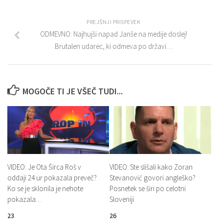
PREJŠNJI PRISPEVEK
ODMEVNO: Najhujši napad Janše na medije doslej!
Brutalen udarec, ki odmeva po državi…
MOGOČE TI JE VŠEČ TUDI...
VIDEO: Je Ota Širca Roš v
VIDEO: Ste slišali kako Zoran
oddaji 24 ur pokazala preveč?
Stevanović govori angleško?
Ko se je sklonila je nehote
Posnetek se širi po celotni
pokazala…
Sloveniji
23
26