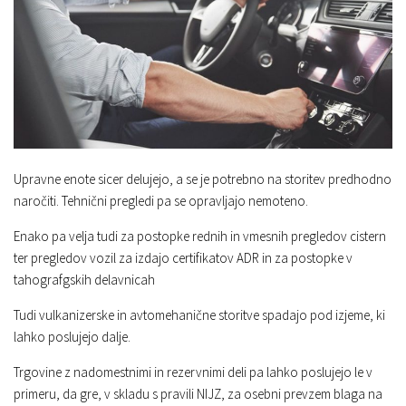
Upravne enote sicer delujejo, a se je potrebno na storitev predhodno
naročiti. Tehnični pregledi pa se opravljajo nemoteno.
Enako pa velja tudi za postopke rednih in vmesnih pregledov cistern
ter pregledov vozil za izdajo certifikatov ADR in za postopke v
tahografgskih delavnicah
Tudi vulkanizerske in avtomehanične storitve spadajo pod izjeme, ki
lahko poslujejo dalje.
Trgovine z nadomestnimi in rezervnimi deli pa lahko poslujejo le v
primeru, da gre, v skladu s pravili NIJZ, za osebni prevzem blaga na