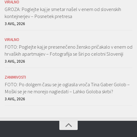
VIRALNO
GROZA: Poglejte kaj je smetar našel v enem od slovenskih
kontejnerjev – Posnetek pretresa
3 AVG, 2026
VIRALNO
FOTO: Poglejte kaj je presenečeno žensko pričakalo v enem od
hrvaških apartmajev – Fotografija se širi po celotni Sloveniji
3 AVG, 2026
ZANIMIVOSTI
FOTO: Po dolgem času se je oglasila vroča Tina Gaber Golob –
Moški se je ne morejo nagledati – Lahko Goloba skrbi?
3 AVG, 2026