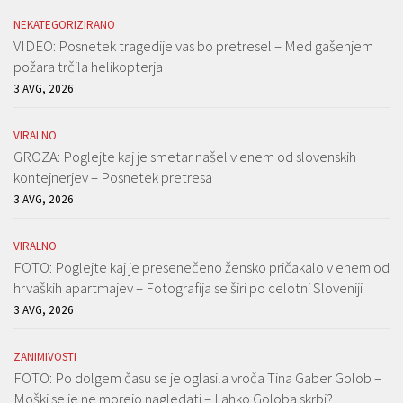
NEKATEGORIZIRANO
VIDEO: Posnetek tragedije vas bo pretresel – Med gašenjem
požara trčila helikopterja
3 AVG, 2026
VIRALNO
GROZA: Poglejte kaj je smetar našel v enem od slovenskih
kontejnerjev – Posnetek pretresa
3 AVG, 2026
VIRALNO
FOTO: Poglejte kaj je presenečeno žensko pričakalo v enem od
hrvaških apartmajev – Fotografija se širi po celotni Sloveniji
3 AVG, 2026
ZANIMIVOSTI
FOTO: Po dolgem času se je oglasila vroča Tina Gaber Golob –
Moški se je ne morejo nagledati – Lahko Goloba skrbi?