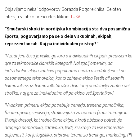
Objavljamo nekaj odgovorov Gorazda Pogorelčnika. Celoten
intervju si lahko preberete s klikom
TUKAJ.
”Smučarski skoki in nordijska kombinacija sta dva posamična
športa, pogovarjamo pa se o delu v skupinah, ekipah,
reprezentancah. Kaj pa individualen pristop?”
”V zadnjem času je veliko govora o individualnih ekipah, predvsem ko
gre za tekmovalce članskih kategorij. Naj zgolj omenim, da
individualna ekipa zahteva popolnoma enako osredotočenost na
posameznega tekmovalca, kot to zahteva ekipa šestih ali sedmih
tekmovalcev oz. tekmovalk. Strošek dela torej predstavlja znaten del
stroška, naj gre za individualno ali pa ekipo več športnikov.”
”V vsakem primeru ekipa potrebuje trenerja, trenerja pomočnika,
fizioterapevta, serviserja, strokovnjaka za opremo (konstruiranje in
šivanje dresov), kot redne člane ekipe, hkrati občasno potrebuje
drugega pomočnika, zdravnika, ljudi, ki skrbijo za vse vzporedne
dejavnosti, kot je logistika, priprava terena za treninge, marketing, PR