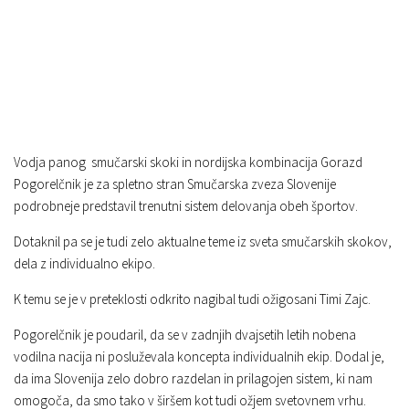
Vodja panog smučarski skoki in nordijska kombinacija Gorazd
Pogorelčnik je za spletno stran Smučarska zveza Slovenije
podrobneje predstavil trenutni sistem delovanja obeh športov.
Dotaknil pa se je tudi zelo aktualne teme iz sveta smučarskih skokov,
dela z individualno ekipo.
K temu se je v preteklosti odkrito nagibal tudi ožigosani Timi Zajc.
Pogorelčnik je poudaril, da se v zadnjih dvajsetih letih nobena
vodilna nacija ni posluževala koncepta individualnih ekip. Dodal je,
da ima Slovenija zelo dobro razdelan in prilagojen sistem, ki nam
omogoča, da smo tako v širšem kot tudi ožjem svetovnem vrhu.