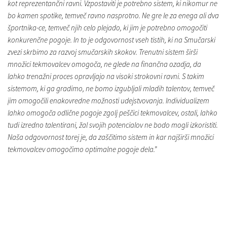
kot reprezentančni ravni. Vzpostaviti je potrebno sistem, ki nikomur ne
bo kamen spotike, temveč ravno nasprotno. Ne gre le za enega ali dva
športnika-ce, temveč njih celo plejado, ki jim je potrebno omogočiti
konkurenčne pogoje. In to je odgovornost vseh tistih, ki na Smučarski
zvezi skrbimo za razvoj smučarskih skokov. Trenutni sistem širši
množici tekmovalcev omogoča, ne glede na finančna ozadja, da
lahko trenažni proces opravljajo na visoki strokovni ravni. S takim
sistemom, ki ga gradimo, ne bomo izgubljali mladih talentov, temveč
jim omogočili enakovredne možnosti udejstvovanja. Individualizem
lahko omogoča odlične pogoje zgolj peščici tekmovalcev, ostali, lahko
tudi izredno talentirani, žal svojih potencialov ne bodo mogli izkoristiti.
Naša odgovornost torej je, da zaščitimo sistem in kar najširši množici
tekmovalcev omogočimo optimalne pogoje dela.”