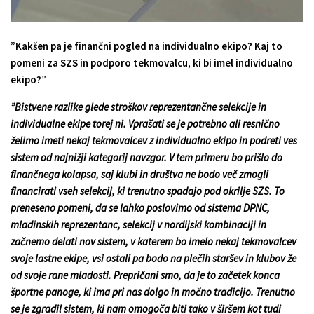
”Kakšen pa je finančni pogled na individualno ekipo? Kaj to
pomeni za SZS in podporo tekmovalcu, ki bi imel individualno
ekipo?”
”Bistvene razlike glede stroškov reprezentančne selekcije in
individualne ekipe torej ni. Vprašati se je potrebno ali resnično
želimo imeti nekaj tekmovalcev z individualno ekipo in podreti ves
sistem od najnižji kategorij navzgor. V tem primeru bo prišlo do
finančnega kolapsa, saj klubi in društva ne bodo več zmogli
financirati vseh selekcij, ki trenutno spadajo pod okrilje SZS. To
preneseno pomeni, da se lahko poslovimo od sistema DPNC,
mladinskih reprezentanc, selekcij v nordijski kombinaciji in
začnemo delati nov sistem, v katerem bo imelo nekaj tekmovalcev
svoje lastne ekipe, vsi ostali pa bodo na plečih staršev in klubov že
od svoje rane mladosti. Prepričani smo, da je to začetek konca
športne panoge, ki ima pri nas dolgo in močno tradicijo. Trenutno
se je zgradil sistem, ki nam omogoča biti tako v širšem kot tudi