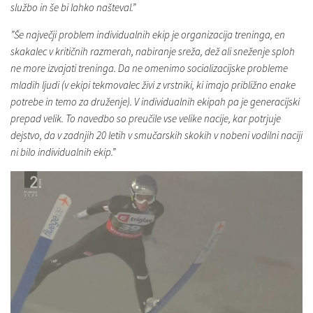
službo in še bi lahko našteval.”
”Še največji problem individualnih ekip je organizacija treninga, en
skakalec v kritičnih razmerah, nabiranje sreža, dež ali sneženje sploh
ne more izvajati treninga. Da ne omenimo socializacijske probleme
mladih ljudi (v ekipi tekmovalec živi z vrstniki, ki imajo približno enake
potrebe in temo za druženje). V individualnih ekipah pa je generacijski
prepad velik. To navedbo so preučile vse velike nacije, kar potrjuje
dejstvo, da v zadnjih 20 letih v smučarskih skokih v nobeni vodilni naciji
ni bilo individualnih ekip.”