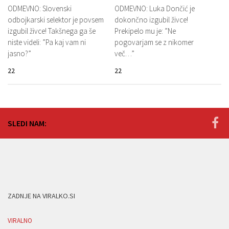
ODMEVNO: Slovenski
ODMEVNO: Luka Dončić je
odbojkarski selektor je povsem
dokončno izgubil živce!
izgubil živce! Takšnega ga še
Prekipelo mu je: ”Ne
niste videli: ”Pa kaj vam ni
pogovarjam se z nikomer
jasno?”
več…”
22
22
SLEDI NAM:
ZADNJE NA VIRALKO.SI
VIRALNO