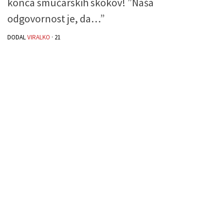
konca smučarskih skokov! ”Naša
odgovornost je, da…”
DODAL
VIRALKO
·
21