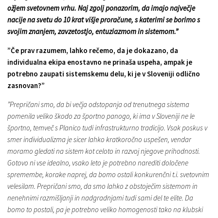
ožjem svetovnem vrhu. Naj zgolj ponazorim, da imajo največje
nacije na svetu do 10 krat višje proračune, s katerimi se borimo s
svojim znanjem, zavzetostjo, entuziazmom in sistemom.”
”Če prav razumem, lahko rečemo, da je dokazano, da
individualna ekipa enostavno ne prinaša uspeha, ampak je
potrebno zaupati sistemskemu delu, ki je v Sloveniji odlično
zasnovan?”
”Prepričani smo, da bi večja odstopanja od trenutnega sistema
pomenila veliko škodo za športno panogo, ki ima v Sloveniji ne le
športno, temveč s Planico tudi infrastrukturno tradicijo. Vsak poskus v
smer individualizma je sicer lahko kratkoročno uspešen, vendar
moramo gledati na sistem kot celoto in razvoj njegove prihodnosti.
Gotovo ni vse idealno, vsako leto je potrebno narediti določene
spremembe, korake naprej, da bomo ostali konkurenčni t.i. svetovnim
velesilam. Prepričani smo, da smo lahko z obstoječim sistemom in
nenehnimi razmišljanji in nadgradnjami tudi sami del te elite. Da
bomo to postali, pa je potrebno veliko homogenosti tako na klubski