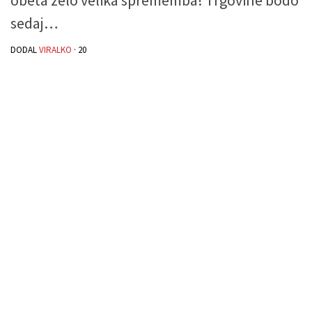
sedaj…
DODAL
VIRALKO
·
20