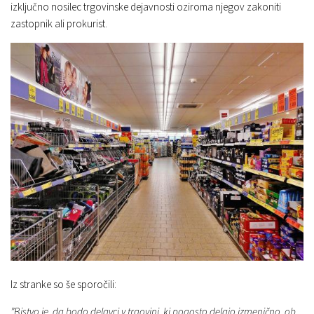
izključno nosilec trgovinske dejavnosti oziroma njegov zakoniti
zastopnik ali prokurist.
Iz stranke so še sporočili:
”Bistvo je, da bodo delavci v trgovini, ki pogosto delajo izmenično, ob