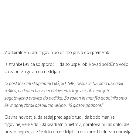
V odpiralnem času trgovin bo očitno prišlo do sprememb.
Iz stranke Levica so sporočili, da so uspeli oblikovati politično voljo
za zaprtje trgovin ob nedeljah.
”S poslanskimi skupinami LMŠ, SD, SAB, Desus in NSI smo uskladili
rešitev, po kateri bo vsem delavcem v trgovini, ob nedeljah
zagotovljena pravica do počitka. Za zakon in manjša dopolnila smo
že vnaprej zbrali absolutno večino, 46 glasov podpore.”
Glavna novost je, da sedaj predlagajo tudi, da bodo manjše
trgovine, velike do 200 kvadratnih metrov, obratovalni čas določale
brez omejitev, a le če delo ob nedeljah in dela prostih dnevih opravlja