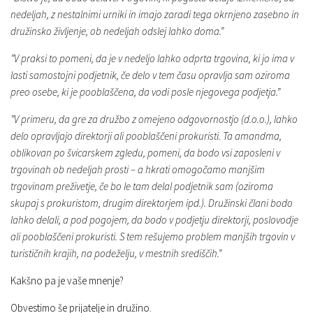
nedeljah, z nestalnimi urniki in imajo zaradi tega okrnjeno zasebno in
družinsko življenje, ob nedeljah odslej lahko doma.”
”V praksi to pomeni, da je v nedeljo lahko odprta trgovina, ki jo ima v
lasti samostojni podjetnik, če delo v tem času opravlja sam oziroma
preo osebe, ki je pooblaščena, da vodi posle njegovega podjetja.”
”V primeru, da gre za družbo z omejeno odgovornostjo (d.o.o.), lahko
delo opravljajo direktorji ali pooblaščeni prokuristi. Ta amandma,
oblikovan po švicarskem zgledu, pomeni, da bodo vsi zaposleni v
trgovinah ob nedeljah prosti – a hkrati omogočamo manjšim
trgovinam preživetje, če bo le tam delal podjetnik sam (oziroma
skupaj s prokuristom, drugim direktorjem ipd.). Družinski člani bodo
lahko delali, a pod pogojem, da bodo v podjetju direktorji, poslovodje
ali pooblaščeni prokuristi. S tem rešujemo problem manjših trgovin v
turističnih krajih, na podeželju, v mestnih središčih.”
Kakšno pa je vaše mnenje?
Obvestimo še prijatelje in družino.