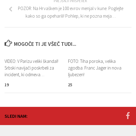
PREJŠNJI PRISPEVEK
POZOR: Na Hrvaškem je 100 evrov menjal v kune. Poglejte
kako so ga opeharili! Pohlep, ki ne pozna meja…
MOGOČE TI JE VŠEČ TUDI...
VIDEO: V Parizu veliki škandal!
FOTO: Tiha poroka, velika
Srbski navijači poskrbeli za
zgodba: Franc Jager in nova
incident, ki odmeva…
ljubezen!
19
25
SLEDI NAM: