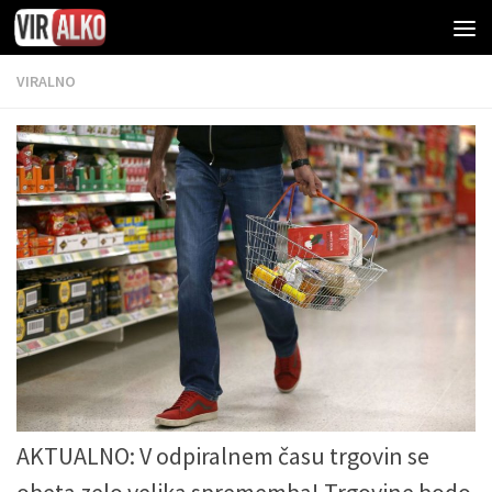
VIRALNO
AKTUALNO: V odpiralnem času trgovin se
obeta zelo velika sprememba! Trgovine bodo