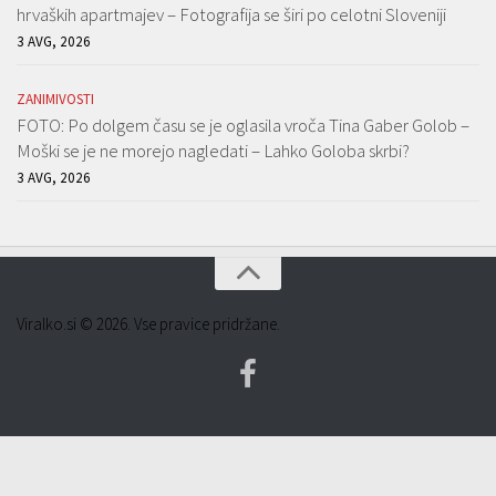
hrvaških apartmajev – Fotografija se širi po celotni Sloveniji
3 AVG, 2026
ZANIMIVOSTI
FOTO: Po dolgem času se je oglasila vroča Tina Gaber Golob –
Moški se je ne morejo nagledati – Lahko Goloba skrbi?
3 AVG, 2026
Viralko.si © 2026. Vse pravice pridržane.