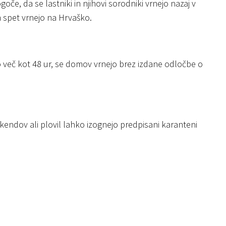
oče, da se lastniki in njihovi sorodniki vrnejo nazaj v
m spet vrnejo na Hrvaško.
o več kot 48 ur, se domov vrnejo brez izdane odločbe o
 vikendov ali plovil lahko izognejo predpisani karanteni