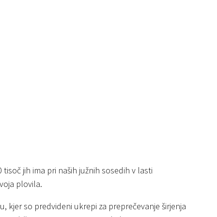
isoč jih ima pri naših južnih sosedih v lasti
voja plovila.
ku, kjer so predvideni ukrepi za preprečevanje širjenja