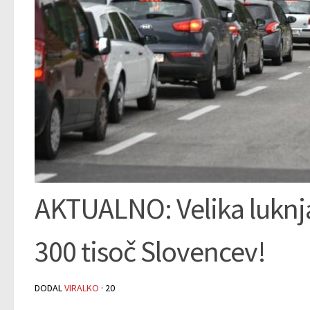
AKTUALNO: Velika luknja 
300 tisoč Slovencev!
DODAL
VIRALKO
·
20