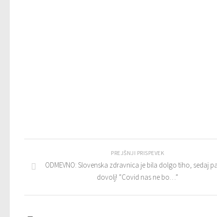
PREJŠNJI PRISPEVEK
ODMEVNO: Slovenska zdravnica je bila dolgo tiho, sedaj p
dovolj! ”Covid nas ne bo…”