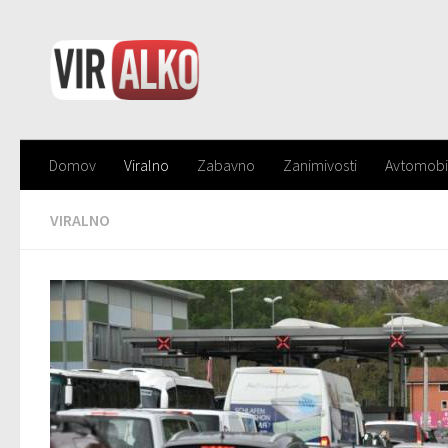
Domov
Viralno
Zabavno
Zanimivosti
Avtomobi
VIRALNO