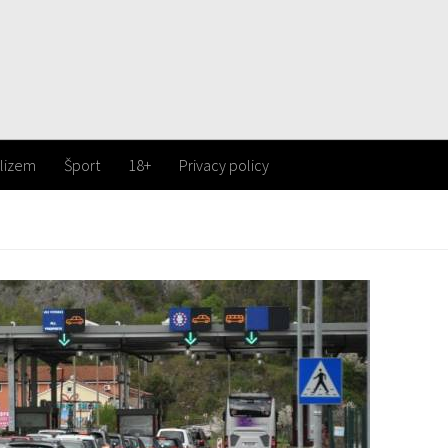
lizem
Šport
18+
Privacy policy