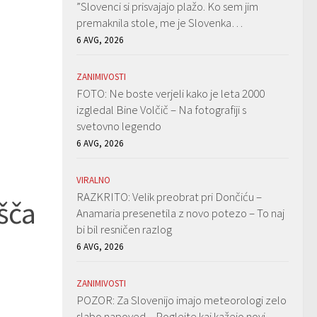
”Slovenci si prisvajajo plažo. Ko sem jim
premaknila stole, me je Slovenka…
6 AVG, 2026
ZANIMIVOSTI
FOTO: Ne boste verjeli kako je leta 2000
izgledal Bine Volčič – Na fotografiji s
svetovno legendo
6 AVG, 2026
VIRALNO
RAZKRITO: Velik preobrat pri Dončiću –
išča
Anamaria presenetila z novo potezo – To naj
bi bil resničen razlog
6 AVG, 2026
ZANIMIVOSTI
POZOR: Za Slovenijo imajo meteorologi zelo
slabo napoved – Poglejte kaj kažejo novi