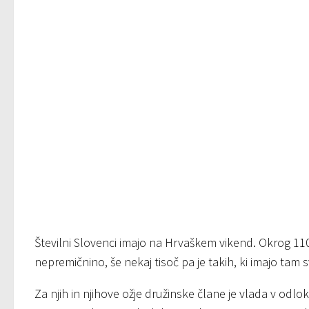
Številni Slovenci imajo na Hrvaškem vikend. Okrog 110 t
nepremičnino, še nekaj tisoč pa je takih, ki imajo tam s
Za njih in njihove ožje družinske člane je vlada v odlo