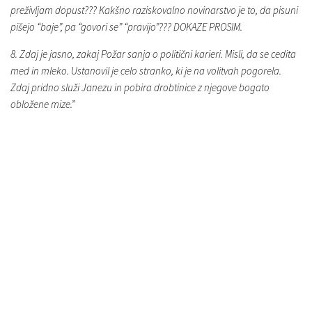
preživljam dopust??? Kakšno raziskovalno novinarstvo je to, da pisuni
pišejo “baje”, pa “govori se” “pravijo”??? DOKAZE PROSIM.
8. Zdaj je jasno, zakaj Požar sanja o politični karieri. Misli, da se cedita
med in mleko. Ustanovil je celo stranko, ki je na volitvah pogorela.
Zdaj pridno služi Janezu in pobira drobtinice z njegove bogato
obložene mize.”