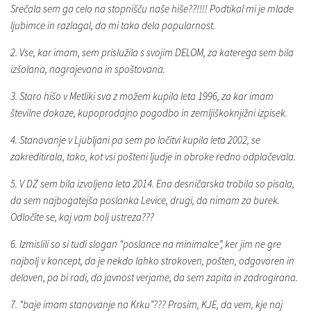
Srečala sem ga celo na stopnišču naše hiše??!!!! Podtikal mi je mlade
ljubimce in razlagal, da mi tako dela popularnost.
2. Vse, kar imam, sem prislužila s svojim DELOM, za katerega sem bila
izšolana, nagrajevana in spoštovana.
3. Staro hišo v Metliki sva z možem kupila leta 1996, za kar imam
številne dokaze, kupoprodajno pogodbo in zemljiškoknjižni izpisek.
4. Stanovanje v Ljubljani pa sem po ločitvi kupila leta 2002, se
zakreditirala, tako, kot vsi pošteni ljudje in obroke redno odplačevala.
5. V DZ sem bila izvoljena leta 2014. Ena desničarska trobila so pisala,
da sem najbogatejša poslanka Levice, drugi, da nimam za burek.
Odločite se, kaj vam bolj ustreza???
6. Izmislili so si tudi slogan “poslance na minimalce”, ker jim ne gre
najbolj v koncept, da je nekdo lahko strokoven, pošten, odgovoren in
delaven, pa bi radi, da javnost verjame, da sem zapita in zadrogirana.
7. “baje imam stanovanje na Krku”??? Prosim, KJE, da vem, kje naj