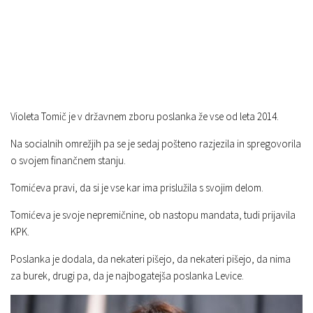
Violeta Tomič je v državnem zboru poslanka že vse od leta 2014.
Na socialnih omrežjih pa se je sedaj pošteno razjezila in spregovorila
o svojem finančnem stanju.
Tomićeva pravi, da si je vse kar ima prislužila s svojim delom.
Tomićeva je svoje nepremičnine, ob nastopu mandata, tudi prijavila
KPK.
Poslanka je dodala, da nekateri pišejo, da nekateri pišejo, da nima
za burek, drugi pa, da je najbogatejša poslanka Levice.