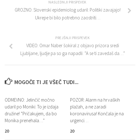
NASLEDNJI PRISPEVEK
GROZNO: Slovenski epidemiolog udaril: Politiki zavajajo!
Ukrepe bi bilo potrebno zaostriti…
PREJŠNJI PRISPEVEK
VIDEO: Omar Naber šokiral z objavo prizora sredi
Ljubljane, ljudje pa so ga napadli: ”A se ti zavedaš da…”
MOGOČE TI JE VŠEČ TUDI...
ODMEVNO: Jelinčič močno
POZOR: Alarm na hrvaških
udaril po Moniki: To je izdaja
plažah, a ne zaradi
družine! ”Pričakujem, da bo
koronavirusa! Končala je na
Monika prenehala…”
urgenci…
20
20