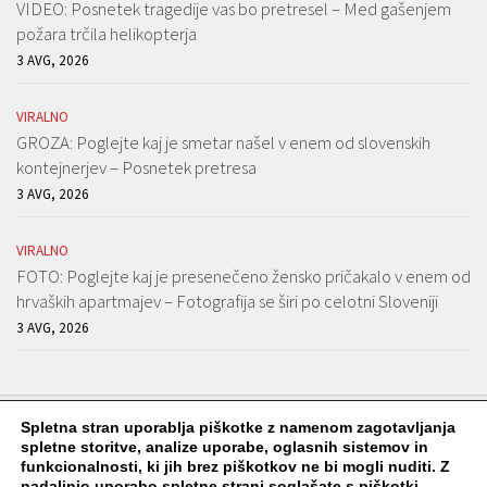
VIDEO: Posnetek tragedije vas bo pretresel – Med gašenjem
požara trčila helikopterja
3 AVG, 2026
VIRALNO
GROZA: Poglejte kaj je smetar našel v enem od slovenskih
kontejnerjev – Posnetek pretresa
3 AVG, 2026
VIRALNO
FOTO: Poglejte kaj je presenečeno žensko pričakalo v enem od
hrvaških apartmajev – Fotografija se širi po celotni Sloveniji
3 AVG, 2026
Spletna stran uporablja piškotke z namenom zagotavljanja
spletne storitve, analize uporabe, oglasnih sistemov in
funkcionalnosti, ki jih brez piškotkov ne bi mogli nuditi. Z
Viralko.si © 2026. Vse pravice pridržane.
nadaljnjo uporabo spletne strani soglašate s piškotki.