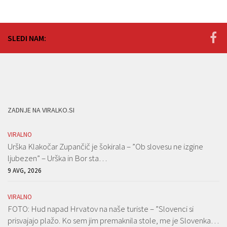
SLEDI NAM:
ZADNJE NA VIRALKO.SI
VIRALNO
Urška Klakočar Zupančič je šokirala – ”Ob slovesu ne izgine
ljubezen” – Urška in Bor sta…
9 AVG, 2026
VIRALNO
FOTO: Hud napad Hrvatov na naše turiste – ”Slovenci si
prisvajajo plažo. Ko sem jim premaknila stole, me je Slovenka…