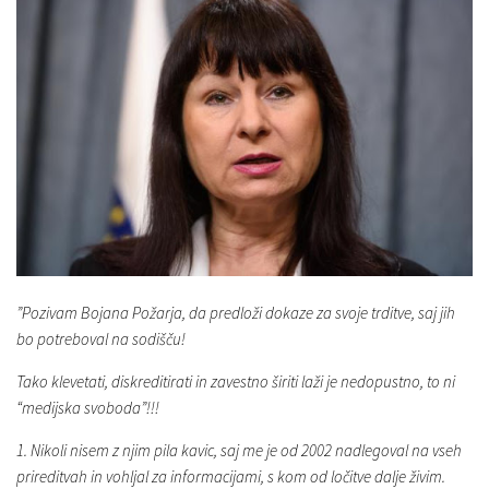
”Pozivam Bojana Požarja, da predloži dokaze za svoje trditve, saj jih
bo potreboval na sodišču!
Tako klevetati, diskreditirati in zavestno širiti laži je nedopustno, to ni
“medijska svoboda”!!!
1. Nikoli nisem z njim pila kavic, saj me je od 2002 nadlegoval na vseh
prireditvah in vohljal za informacijami, s kom od ločitve dalje živim.