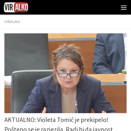
VIRALNO
AKTUALNO: Violeta Tomić je prekipelo!
Pošteno se je razjezila. Radi bi da javnost