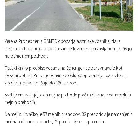
Verena Pronebner iz ÖAMTC opozarja avstrijske voznike, da je
takšen prehod meje dovoljen samo slovenskim državljanom, ki živijo
na obmejnem področju.
Tisti, ki kršijo predpise vezane na Schengen se obravnavajo kot
ilegalni potniki. Pri omenjenem avtoklubu opozarjajo, da so kazni
visoke in lahko znašajo do 1200 evrov.
Avstrijcem svetujejo, da mejne prehode prečkajo le na mednarodnih
mejnih prehodih.
Na meji s Hrvaško je 57 mejnih prehodov. 32 prehodov je namenjenih
mednarodnemu prometu, 25 pa obmejnemu prometu.