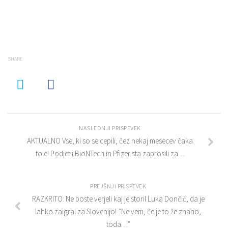
SHARE
NASLEDNJI PRISPEVEK
AKTUALNO Vse, ki so se cepili, čez nekaj mesecev čaka
tole! Podjetji BioNTech in Pfizer sta zaprosili za…
PREJŠNJI PRISPEVEK
RAZKRITO: Ne boste verjeli kaj je storil Luka Dončić, da je
lahko zaigral za Slovenijo! ”Ne vem, če je to že znano,
toda…”