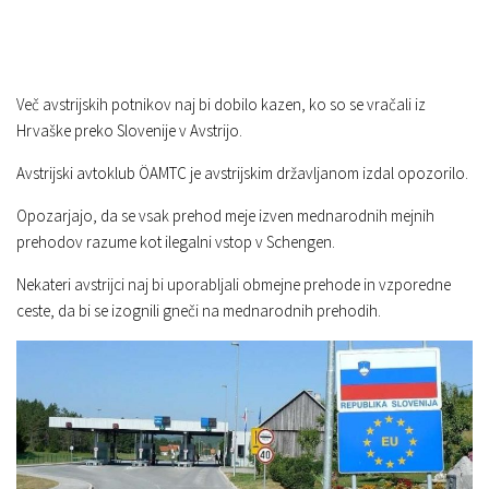
Več avstrijskih potnikov naj bi dobilo kazen, ko so se vračali iz
Hrvaške preko Slovenije v Avstrijo.
Avstrijski avtoklub ÖAMTC je avstrijskim državljanom izdal opozorilo.
Opozarjajo, da se vsak prehod meje izven mednarodnih mejnih
prehodov razume kot ilegalni vstop v Schengen.
Nekateri avstrijci naj bi uporabljali obmejne prehode in vzporedne
ceste, da bi se izognili gneči na mednarodnih prehodih.