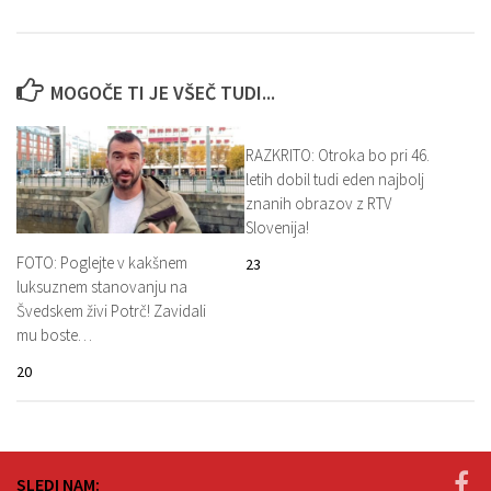
MOGOČE TI JE VŠEČ TUDI...
RAZKRITO: Otroka bo pri 46.
letih dobil tudi eden najbolj
znanih obrazov z RTV
Slovenija!
FOTO: Poglejte v kakšnem
23
luksuznem stanovanju na
Švedskem živi Potrč! Zavidali
mu boste…
20
SLEDI NAM: