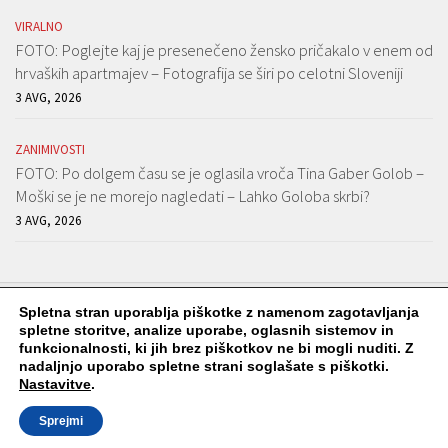
VIRALNO
FOTO: Poglejte kaj je presenečeno žensko pričakalo v enem od
hrvaških apartmajev – Fotografija se širi po celotni Sloveniji
3 AVG, 2026
ZANIMIVOSTI
FOTO: Po dolgem času se je oglasila vroča Tina Gaber Golob –
Moški se je ne morejo nagledati – Lahko Goloba skrbi?
3 AVG, 2026
Spletna stran uporablja piškotke z namenom zagotavljanja
spletne storitve, analize uporabe, oglasnih sistemov in
funkcionalnosti, ki jih brez piškotkov ne bi mogli nuditi. Z
Viralko.si © 2026. Vse pravice pridržane.
nadaljnjo uporabo spletne strani soglašate s piškotki.
Nastavitve
.
Sprejmi