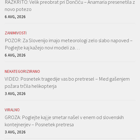
RAZKRITO: Velik preobrat pri Dončiću – Anamaria presenetila z
novo potezo
6 AVG, 2026
ZANIMIVOSTI
POZOR: Za Slovenijo imajo meteorologi zelo slabo napoved –
Poglejte kaj kažejo novi modeli za…
6 AVG, 2026
NEKATEGORIZIRANO
VIDEO: Posnetek tragedije vas bo pretresel – Med gašenjem
požara trčila helikopterja
3 AVG, 2026
VIRALNO
GROZA: Poglejte kaj je smetar našel v enem od slovenskih
kontejnerjev – Posnetek pretresa
3 AVG, 2026