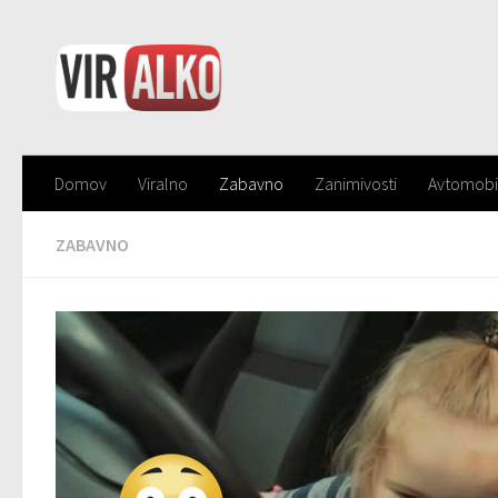
Domov
Viralno
Zabavno
Zanimivosti
Avtomobi
ZABAVNO