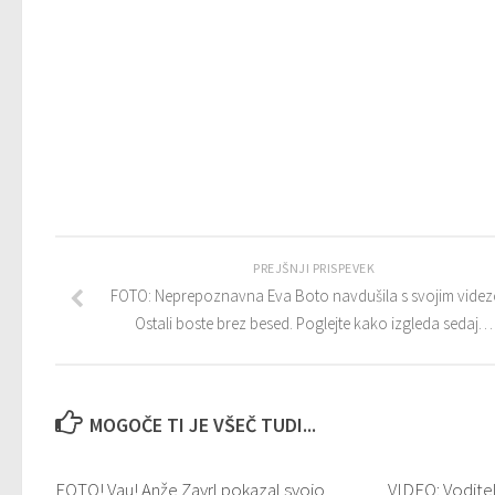
PREJŠNJI PRISPEVEK
FOTO: Neprepoznavna Eva Boto navdušila s svojim vide
Ostali boste brez besed. Poglejte kako izgleda sedaj…
MOGOČE TI JE VŠEČ TUDI...
FOTO! Vau! Anže Zavrl pokazal svojo
VIDEO: Voditelj