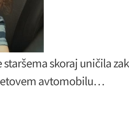
e staršema skoraj uničila za
 očetovem avtomobilu…