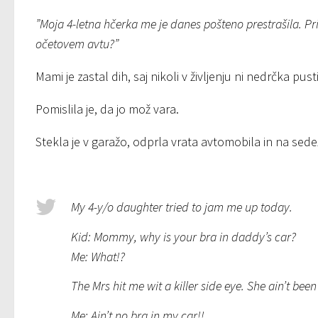
”Moja 4-letna hčerka me je danes pošteno prestrašila. Pr
očetovem avtu?”
Mami je zastal dih, saj nikoli v življenju ni nedrčka pust
Pomislila je, da jo mož vara.
Stekla je v garažo, odprla vrata avtomobila in na sed
My 4-y/o daughter tried to jam me up today.
Kid: Mommy, why is your bra in daddy’s car?
Me: What!?
The Mrs hit me wit a killer side eye. She ain’t bee
Me: Ain’t no bra in my car!!