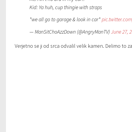
Kid: Ya huh, cup thingie with straps
*we all go to garage & look in car*
pic.twitter.co
— ManSitChoAzzDown (@AngryManTV)
June 27, 
Verjetno se ji od srca odvalil velik kamen. Delimo to 