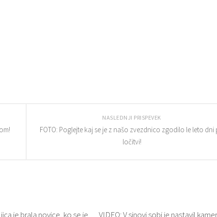
NASLEDNJI PRISPEVEK
zom!
FOTO: Poglejte kaj se je z našo zvezdnico zgodilo le leto dni
ločitvi!
ica je brala novice, ko se je
VIDEO: V sinovi sobi je nastavil kamer