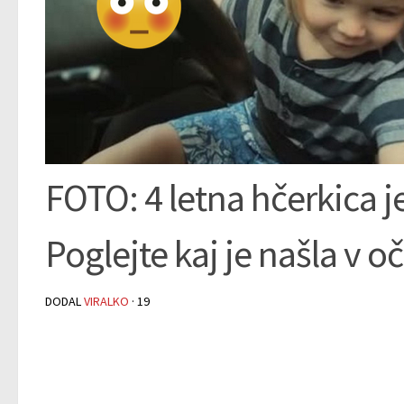
FOTO: 4 letna hčerkica j
Poglejte kaj je našla v
DODAL
VIRALKO
·
19