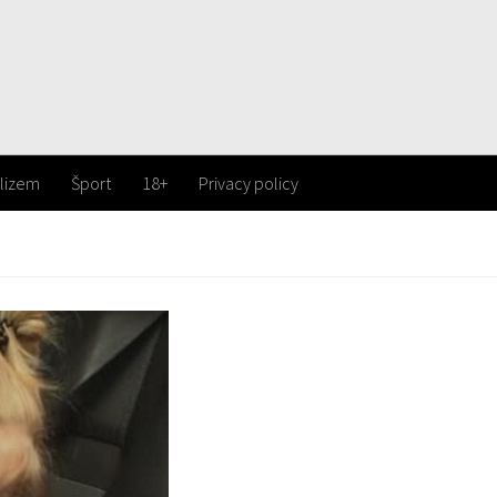
lizem
Šport
18+
Privacy policy