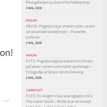
Med gašenjem požara trčila helikopterja
3 AVG, 2026
VIRALNO
GROZA: Poglejte kaj je smetar našel v enem
od slovenskih kontejnerjev – Posnetek
pretresa
3 AVG, 2026
kon!
VIRALNO
FOTO: Poglejte kaj je presenečeno žensko
pričakalo v enem od hrvaških apartmajev –
Fotografija se širi po celotni Sloveniji
3 AVG, 2026
ZANIMIVOSTI
FOTO: Po dolgem času se je oglasila vroča
Tina Gaber Golob – Moški se je ne morejo
SHARE
nagledati – Lahko Goloba skrbi?