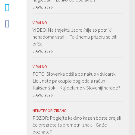
3 AVG, 2026
VIRALNO
VIDEO: Na trajektu Jadrolinije so potniki
nenadoma vstali – Takšnemu prizoru so bili
priča
3 AVG, 2026
VIRALNO
FOTO: Slovenka odšla po nakup v švicarski
Lidl, nato pa osuplo pogledala račun –
Kakšen šok – Kaj delamo v Sloveniji narobe?
3 AVG, 2026
NEKATEGORIZIRANO
POZOR: Poglejte kakšno kazen boste prejeli
če prezrete ta prometni znak – Ga že
poznate?