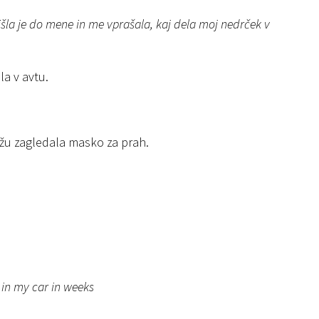
išla je do mene in me vprašala, kaj dela moj nedrček v
ila v avtu.
ežu zagledala masko za prah.
n in my car in weeks