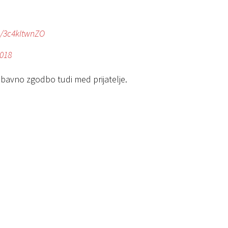
m/3c4kItwnZO
2018
zabavno zgodbo tudi med prijatelje.