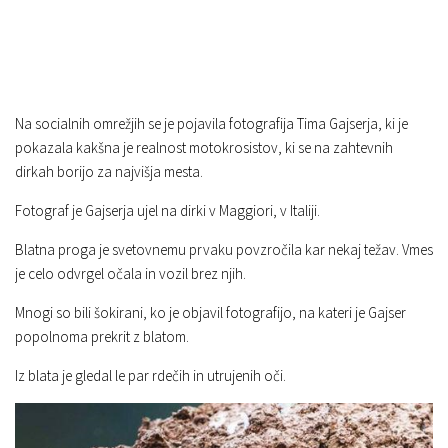
Na socialnih omrežjih se je pojavila fotografija Tima Gajserja, ki je
pokazala kakšna je realnost motokrosistov, ki se na zahtevnih
dirkah borijo za najvišja mesta.
Fotograf je Gajserja ujel na dirki v Maggiori, v Italiji.
Blatna proga je svetovnemu prvaku povzročila kar nekaj težav. Vmes
je celo odvrgel očala in vozil brez njih.
Mnogi so bili šokirani, ko je objavil fotografijo, na kateri je Gajser
popolnoma prekrit z blatom.
Iz blata je gledal le par rdečih in utrujenih oči.