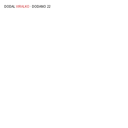
DODAL
VIRALKO
· DODANO
22