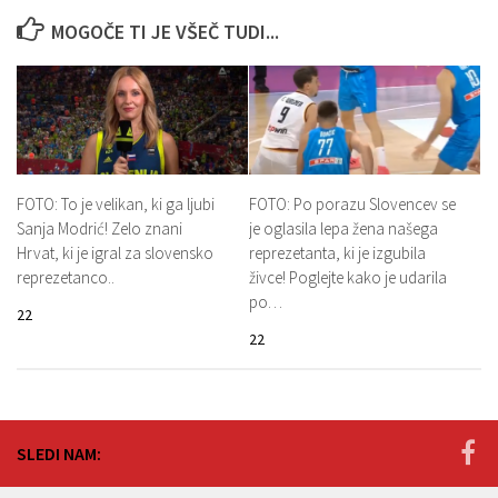
MOGOČE TI JE VŠEČ TUDI...
FOTO: To je velikan, ki ga ljubi
FOTO: Po porazu Slovencev se
Sanja Modrić! Zelo znani
je oglasila lepa žena našega
Hrvat, ki je igral za slovensko
reprezetanta, ki je izgubila
reprezetanco..
živce! Poglejte kako je udarila
po…
22
22
SLEDI NAM: