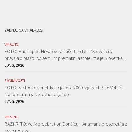
ZADNJE NA VIRALKO.SI
VIRALNO
FOTO: Hud napad Hrvatov na naše turiste – ”Slovenci si
prisvajajo plažo. Ko sem jim premaknila stole, me je Slovenka…
6 AVG, 2026
ZANIMIVOSTI
FOTO: Ne boste verjeli kako je leta 2000 izgledal Bine Volčič –
Na fotografiji s svetovno legendo
6 AVG, 2026
VIRALNO
RAZKRITO: Velik preobrat pri Dončiću – Anamaria presenetila z
novo potezo