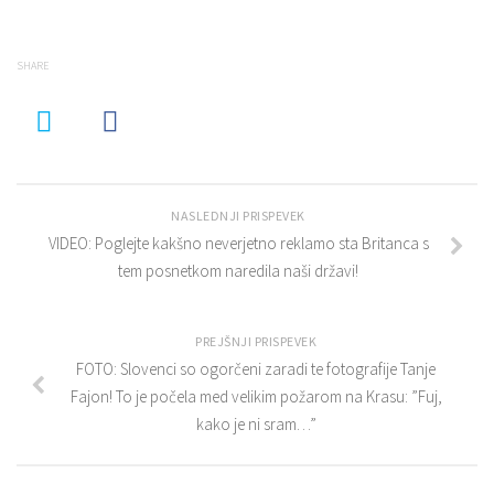
SHARE
NASLEDNJI PRISPEVEK
VIDEO: Poglejte kakšno neverjetno reklamo sta Britanca s
tem posnetkom naredila naši državi!
PREJŠNJI PRISPEVEK
FOTO: Slovenci so ogorčeni zaradi te fotografije Tanje
Fajon! To je počela med velikim požarom na Krasu: ”Fuj,
kako je ni sram…”