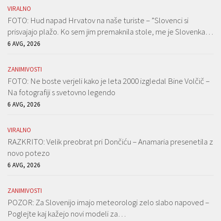
VIRALNO
FOTO: Hud napad Hrvatov na naše turiste – ”Slovenci si
prisvajajo plažo. Ko sem jim premaknila stole, me je Slovenka…
6 AVG, 2026
ZANIMIVOSTI
FOTO: Ne boste verjeli kako je leta 2000 izgledal Bine Volčič –
Na fotografiji s svetovno legendo
6 AVG, 2026
VIRALNO
RAZKRITO: Velik preobrat pri Dončiću – Anamaria presenetila z
novo potezo
6 AVG, 2026
ZANIMIVOSTI
POZOR: Za Slovenijo imajo meteorologi zelo slabo napoved –
Poglejte kaj kažejo novi modeli za…