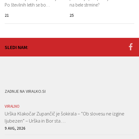
Po številnih letih se bo…
na bele strmine?
21
25
SLEDI NAM:
ZADNJE NA VIRALKO.SI
VIRALNO
Urška Klakočar Zupančič je šokirala – ”Ob slovesu ne izgine
ljubezen” – Urška in Bor sta…
9 AVG, 2026