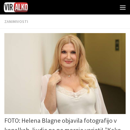
ZANIMIVOSTI
FOTO: Helena Blagne objavila fotografijo v
kopalkah, ljudje pa ne morejo verjeti! ”Kako