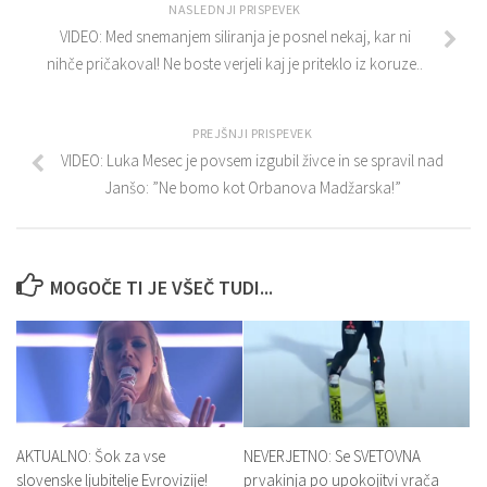
NASLEDNJI PRISPEVEK
VIDEO: Med snemanjem siliranja je posnel nekaj, kar ni
nihče pričakoval! Ne boste verjeli kaj je priteklo iz koruze..
PREJŠNJI PRISPEVEK
VIDEO: Luka Mesec je povsem izgubil živce in se spravil nad
Janšo: ”Ne bomo kot Orbanova Madžarska!”
MOGOČE TI JE VŠEČ TUDI...
AKTUALNO: Šok za vse
NEVERJETNO: Se SVETOVNA
slovenske ljubitelje Evrovizije!
prvakinja po upokojitvi vrača