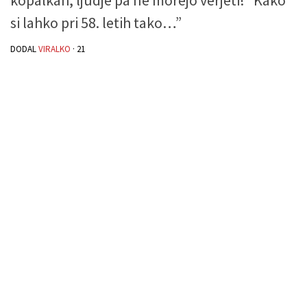
si lahko pri 58. letih tako…”
DODAL
VIRALKO
·
21