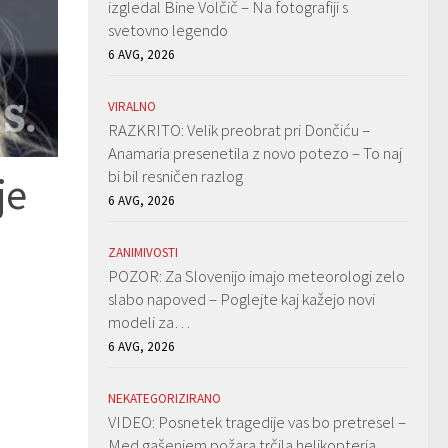
izgledal Bine Volčič – Na fotografiji s
svetovno legendo
6 AVG, 2026
VIRALNO
RAZKRITO: Velik preobrat pri Dončiću –
Anamaria presenetila z novo potezo – To naj
bi bil resničen razlog
je
6 AVG, 2026
ZANIMIVOSTI
POZOR: Za Slovenijo imajo meteorologi zelo
slabo napoved – Poglejte kaj kažejo novi
modeli za…
6 AVG, 2026
NEKATEGORIZIRANO
VIDEO: Posnetek tragedije vas bo pretresel –
Med gašenjem požara trčila helikopterja