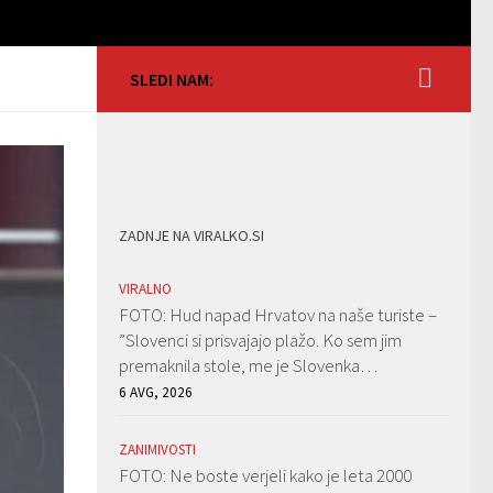
SLEDI NAM:
ZADNJE NA VIRALKO.SI
VIRALNO
FOTO: Hud napad Hrvatov na naše turiste –
”Slovenci si prisvajajo plažo. Ko sem jim
premaknila stole, me je Slovenka…
6 AVG, 2026
ZANIMIVOSTI
FOTO: Ne boste verjeli kako je leta 2000