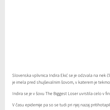
Slovenska vplivnica Indira Ekić se je odzvala na nek čla
je imela pred shujševalnim šovom, v katerem je tekmo
Indira se je v šovu The Biggest Loser uvrstila celo v fin
V času epidemije pa so se tudi pri njej nazaj pritihotapi