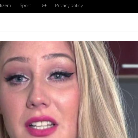
lizem
Šport
18+
Privacy policy