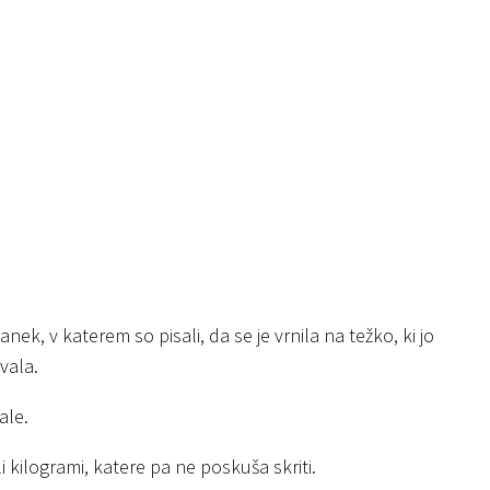
nek, v katerem so pisali, da se je vrnila na težko, ki jo
vala.
ale.
li kilogrami, katere pa ne poskuša skriti.