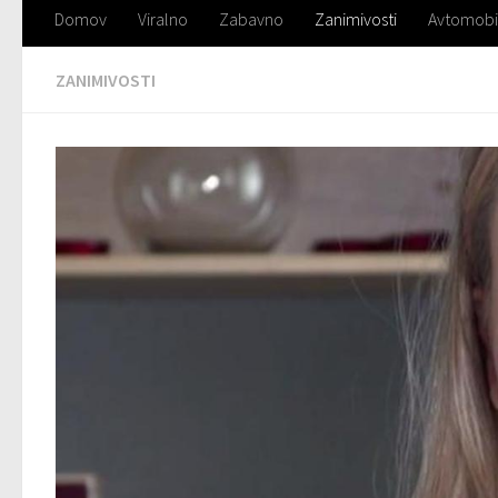
Domov
Viralno
Zabavno
Zanimivosti
Avtomobi
ZANIMIVOSTI