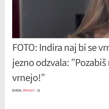
FOTO: Indira naj bi se vrn
jezno odzvala: ”Pozabiš 
vrnejo!”
DODAL
VIRALKO
·
21