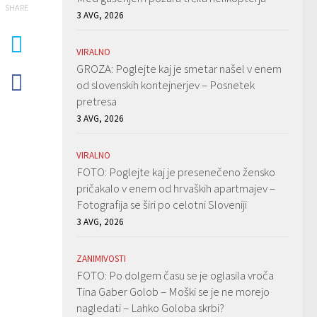
SHARE
3 AVG, 2026
VIRALNO
GROZA: Poglejte kaj je smetar našel v enem
od slovenskih kontejnerjev – Posnetek
pretresa
3 AVG, 2026
VIRALNO
FOTO: Poglejte kaj je presenečeno žensko
pričakalo v enem od hrvaških apartmajev –
Fotografija se širi po celotni Sloveniji
3 AVG, 2026
ZANIMIVOSTI
FOTO: Po dolgem času se je oglasila vroča
Tina Gaber Golob – Moški se je ne morejo
nagledati – Lahko Goloba skrbi?