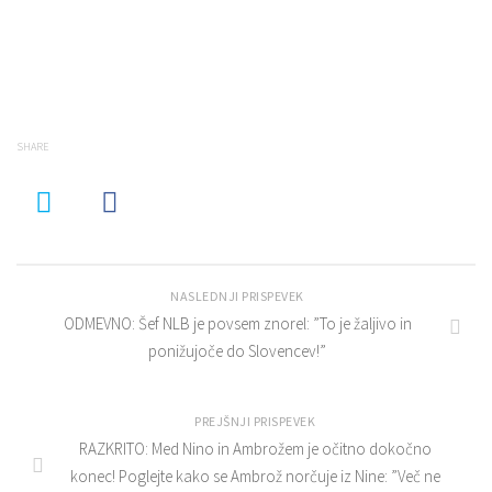
SHARE
NASLEDNJI PRISPEVEK
ODMEVNO: Šef NLB je povsem znorel: ”To je žaljivo in
ponižujoče do Slovencev!”
PREJŠNJI PRISPEVEK
RAZKRITO: Med Nino in Ambrožem je očitno dokočno
konec! Poglejte kako se Ambrož norčuje iz Nine: ”Več ne