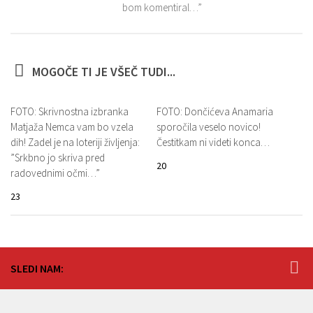
bom komentiral…”
MOGOČE TI JE VŠEČ TUDI...
FOTO: Skrivnostna izbranka
FOTO: Dončićeva Anamaria
Matjaža Nemca vam bo vzela
sporočila veselo novico!
dih! Zadel je na loteriji življenja:
Čestitkam ni videti konca…
”Srkbno jo skriva pred
20
radovednimi očmi…”
23
SLEDI NAM: