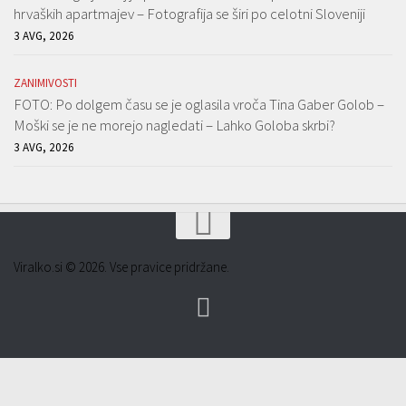
hrvaških apartmajev – Fotografija se širi po celotni Sloveniji
3 AVG, 2026
ZANIMIVOSTI
FOTO: Po dolgem času se je oglasila vroča Tina Gaber Golob –
Moški se je ne morejo nagledati – Lahko Goloba skrbi?
3 AVG, 2026
Viralko.si © 2026. Vse pravice pridržane.