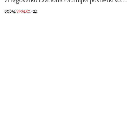
DODAL
VIRALKO
·
22