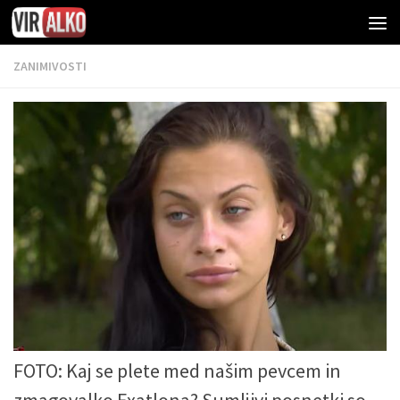
ZANIMIVOSTI
FOTO: Kaj se plete med našim pevcem in
zmagovalko Exatlona? Sumljivi posnetki so…