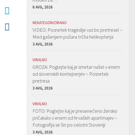
6 AVG, 2026
NEKATEGORIZIRANO
VIDEO: Posnetek tragedije vas bo pretresel –
Med gašenjem požara trčila helikopterja
3 AVG, 2026
VIRALNO
GROZA: Poglejte kaj je smetar našel v enem
od slovenskih kontejnerjev – Posnetek
pretresa
3 AVG, 2026
VIRALNO
FOTO: Poglejte kaj je presenečeno žensko
pričakalo v enem od hrvaških apartmajev –
Fotografija se širi po celotni Sloveniji
3 AVG, 2026