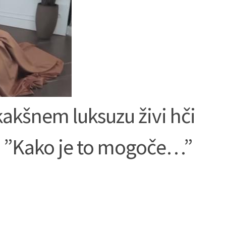
kakšnem luksuzu živi hči
a! ”Kako je to mogoče…”