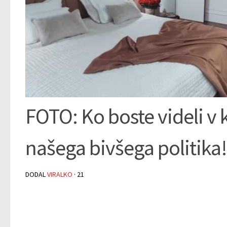
FOTO: Ko boste videli v 
našega bivšega politik
DODAL
VIRALKO
·
21