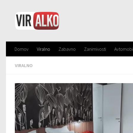
Domov
Viralno
Zabavno
Zanimivosti
Avtomobi
VIRALNO