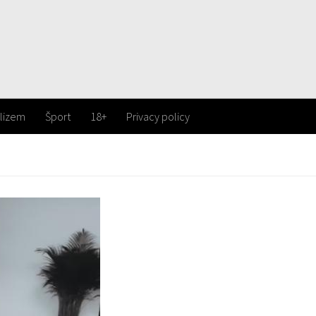
lizem
Šport
18+
Privacy policy