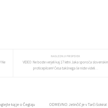
NASLEDNJI PRISPEVEK
! Ne
VIDEO: Ne boste verjeli kaj 17 letni Jaka sporoča slovenski
proticepilcem! Česa takšnega še niste videli…
ejte kaj je o Čeglaju
ODMEVNO: Jelinčič je v Tarči šokiral