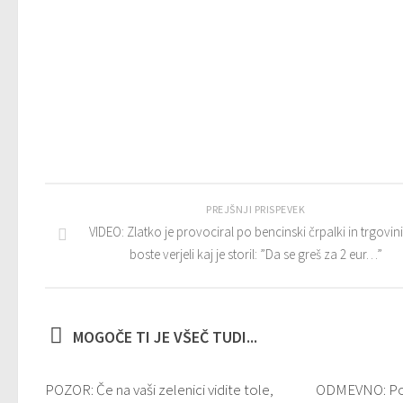
PREJŠNJI PRISPEVEK
VIDEO: Zlatko je provociral po bencinski črpalki in trgovini
boste verjeli kaj je storil: ”Da se greš za 2 eur…”
MOGOČE TI JE VŠEČ TUDI...
POZOR: Če na vaši zelenici vidite tole,
ODMEVNO: Pogl