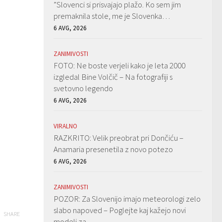
”Slovenci si prisvajajo plažo. Ko sem jim
premaknila stole, me je Slovenka…
6 AVG, 2026
ZANIMIVOSTI
FOTO: Ne boste verjeli kako je leta 2000
izgledal Bine Volčič – Na fotografiji s
svetovno legendo
6 AVG, 2026
VIRALNO
RAZKRITO: Velik preobrat pri Dončiću –
Anamaria presenetila z novo potezo
6 AVG, 2026
ZANIMIVOSTI
POZOR: Za Slovenijo imajo meteorologi zelo
slabo napoved – Poglejte kaj kažejo novi
SHARE
modeli za…