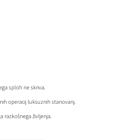
tega sploh ne skriva.
tnih operacij luksuznih stanovanj.
ga razkošnega življenja.