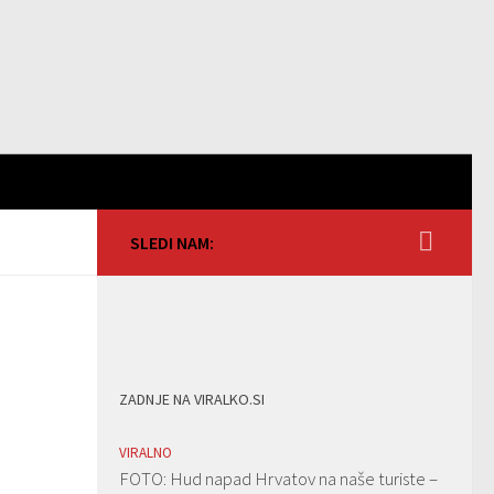
SLEDI NAM:
ZADNJE NA VIRALKO.SI
VIRALNO
FOTO: Hud napad Hrvatov na naše turiste –