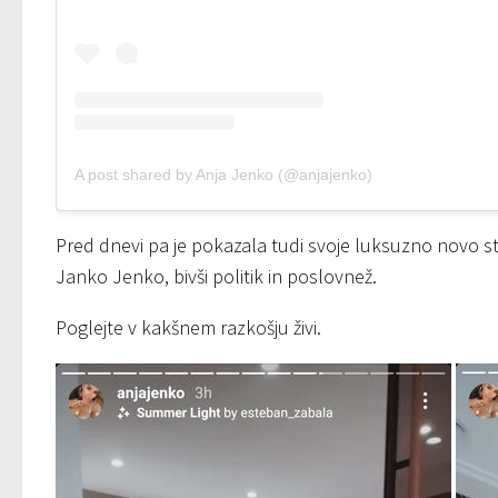
A post shared by Anja Jenko (@anjajenko)
Pred dnevi pa je pokazala tudi svoje luksuzno novo stan
Janko Jenko, bivši politik in poslovnež.
Poglejte v kakšnem razkošju živi.