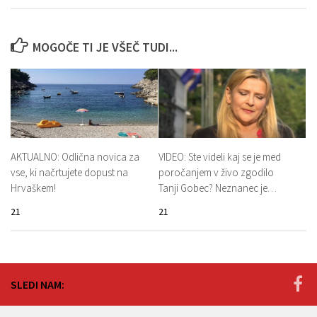
MOGOČE TI JE VŠEČ TUDI...
AKTUALNO: Odlična novica za
VIDEO: Ste videli kaj se je med
vse, ki načrtujete dopust na
poročanjem v živo zgodilo
Hrvaškem!
Tanji Gobec? Neznanec je…
21
21
SLEDI NAM: