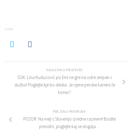
SHARE
NASLEDNJI PRISPEVEK
ŠOK: Lina Kuduzović po Emi ne gre na odre ampak v
službo! Poglejte kje bo delala. Je njene pevske kariere že
konec?
PREJŠNJI PRISPEVEK
POZOR: Na meji s Slovenijo izredne razmere! Bodite
previdni, poglejte kaj se dogaja…