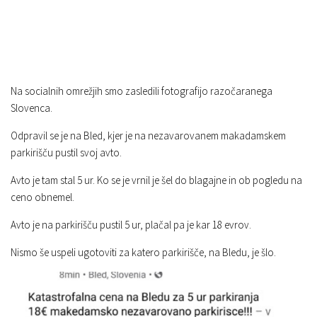
Na socialnih omrežjih smo zasledili fotografijo razočaranega
Slovenca.
Odpravil se je na Bled, kjer je na nezavarovanem makadamskem
parkirišču pustil svoj avto.
Avto je tam stal 5 ur. Ko se je vrnil je šel do blagajne in ob pogledu na
ceno obnemel.
Avto je na parkirišču pustil 5 ur, plačal pa je kar 18 evrov.
Nismo še uspeli ugotoviti za katero parkirišče, na Bledu, je šlo.