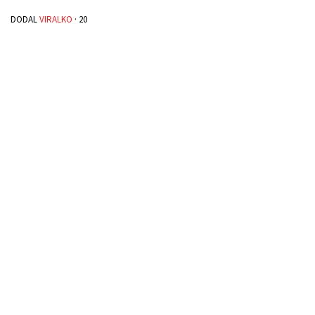
DODAL
VIRALKO
·
20