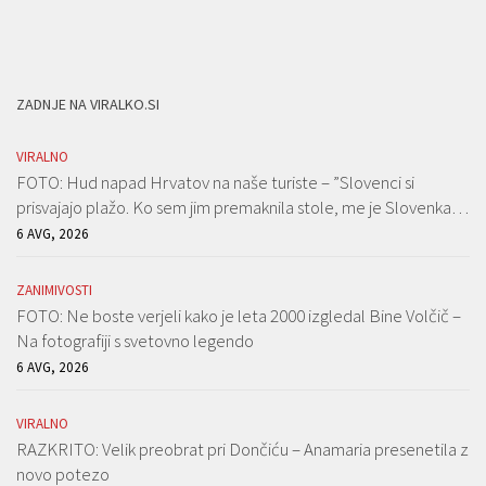
ZADNJE NA VIRALKO.SI
VIRALNO
FOTO: Hud napad Hrvatov na naše turiste – ”Slovenci si
prisvajajo plažo. Ko sem jim premaknila stole, me je Slovenka…
6 AVG, 2026
ZANIMIVOSTI
FOTO: Ne boste verjeli kako je leta 2000 izgledal Bine Volčič –
Na fotografiji s svetovno legendo
6 AVG, 2026
VIRALNO
RAZKRITO: Velik preobrat pri Dončiću – Anamaria presenetila z
novo potezo