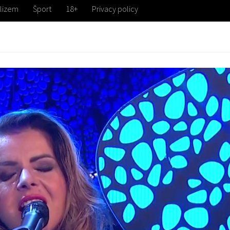
lizem
Šport
18+
Privacy policy