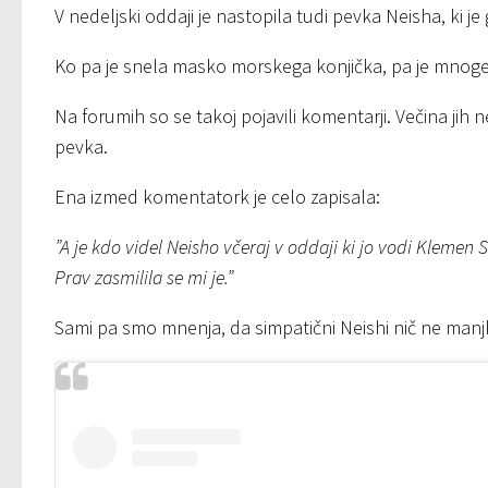
V nedeljski oddaji je nastopila tudi pevka Neisha, ki j
Ko pa je snela masko morskega konjička, pa je mnoge 
Na forumih so se takoj pojavili komentarji. Večina jih 
pevka.
Ena izmed komentatork je celo zapisala:
”A je kdo videl Neisho včeraj v oddaji ki jo vodi Klemen
Prav zasmilila se mi je.”
Sami pa smo mnenja, da simpatični Neishi nič ne manjka