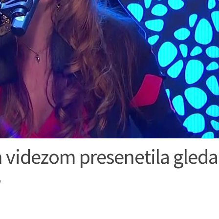
m videzom presenetila gleda
”