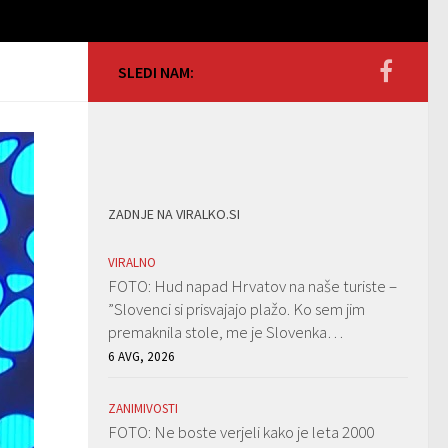
SLEDI NAM:
ZADNJE NA VIRALKO.SI
VIRALNO
FOTO: Hud napad Hrvatov na naše turiste –
”Slovenci si prisvajajo plažo. Ko sem jim
premaknila stole, me je Slovenka…
6 AVG, 2026
ZANIMIVOSTI
FOTO: Ne boste verjeli kako je leta 2000