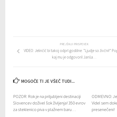
PREJŠNJI PRISPEVEK
VIDEO: Jelinčič bi takoj odprl gostilne: ”Ljudje so živčni!” Po
kaj mu je odgovoril Janša…
MOGOČE TI JE VŠEČ TUDI...
POZOR: Rok je na priljubljeni destinaciji
ODMEVNO: Jeli
Slovencev doživel šok življenja! 350 evrov
Videl sem dok
za steklenico piva v plažnem baru…
presenečeni!