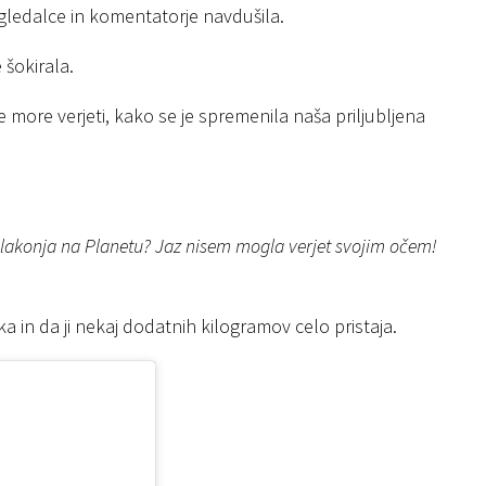
e gledalce in komentatorje navdušila.
šokirala.
ne more verjeti, kako se je spremenila naša priljubljena
 Slakonja na Planetu? Jaz nisem mogla verjet svojim očem!
 in da ji nekaj dodatnih kilogramov celo pristaja.