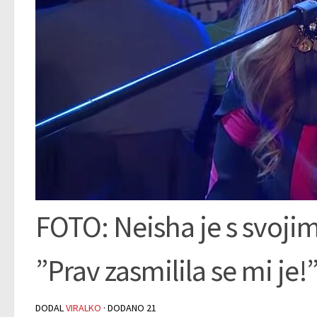
FOTO: Neisha je s svoji
”Prav zasmilila se mi je!
DODAL
VIRALKO
· DODANO
21