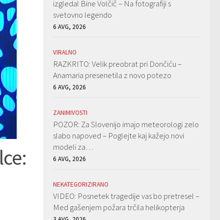
izgledal Bine Volčič – Na fotografiji s
svetovno legendo
6 AVG, 2026
VIRALNO
RAZKRITO: Velik preobrat pri Dončiću –
Anamaria presenetila z novo potezo
6 AVG, 2026
ZANIMIVOSTI
POZOR: Za Slovenijo imajo meteorologi zelo
slabo napoved – Poglejte kaj kažejo novi
modeli za…
lce:
6 AVG, 2026
NEKATEGORIZIRANO
VIDEO: Posnetek tragedije vas bo pretresel –
Med gašenjem požara trčila helikopterja
3 AVG, 2026