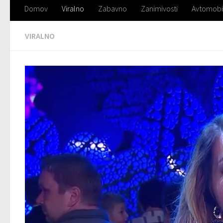
Domov
Viralno
Zabavno
Zanimivosti
Avtomobi
VIRALNO