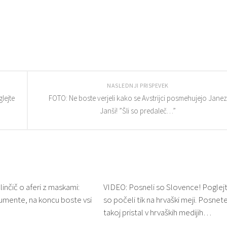
NASLEDNJI PRISPEVEK
glejte
FOTO: Ne boste verjeli kako se Avstrijci posmehujejo Janez
Janši! ”Šli so predaleč…”
nčič o aferi z maskami:
VIDEO: Posneli so Slovence! Poglejt
umente, na koncu boste vsi
so počeli tik na hrvaški meji. Posnete
takoj pristal v hrvaških medijih…