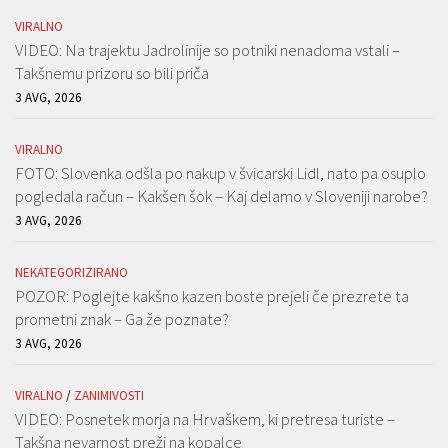
VIRALNO
VIDEO: Na trajektu Jadrolinije so potniki nenadoma vstali –
Takšnemu prizoru so bili priča
3 AVG, 2026
VIRALNO
FOTO: Slovenka odšla po nakup v švicarski Lidl, nato pa osuplo
pogledala račun – Kakšen šok – Kaj delamo v Sloveniji narobe?
3 AVG, 2026
NEKATEGORIZIRANO
POZOR: Poglejte kakšno kazen boste prejeli če prezrete ta
prometni znak – Ga že poznate?
3 AVG, 2026
VIRALNO
/
ZANIMIVOSTI
VIDEO: Posnetek morja na Hrvaškem, ki pretresa turiste –
Takšna nevarnost preži na kopalce