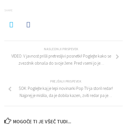
SHARE
NASLEDNJI PRISPEVEK
VIDEO: V javnost prišli pretresljivi posnetki! Poglejte kako se
zvezdnik obnaša do svoje žene. Pred vsemi jo je…
PREJŠNJI PRISPEVEK
ŠOK: Poglejte kaj je lepi novinarki Pop TV-ja storil redar!
Najprej je mislila, da je dobila kazen, zviti redar pa je…
MOGOČE TI JE VŠEČ TUDI...