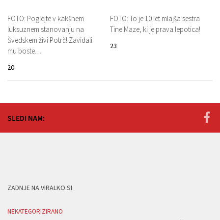
FOTO: Poglejte v kakšnem
FOTO: To je 10 let mlajša sestra
luksuznem stanovanju na
Tine Maze, ki je prava lepotica!
Švedskem živi Potrč! Zavidali
23
mu boste…
20
SLEDI NAM:
ZADNJE NA VIRALKO.SI
NEKATEGORIZIRANO