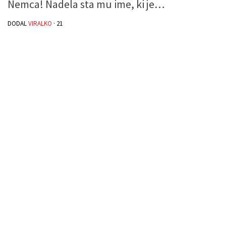
Nemca! Nadela sta mu ime, ki je…
DODAL
VIRALKO
·
21