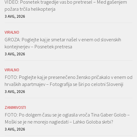
VIDEO: Posnetek tragedije vas bo pretresel – Med gašenjem
požara trčila helikopterja
3 AVG, 2026
VIRALNO
GROZA: Poglejte kaj je smetar našel v enem od slovenskih
kontejnerjev – Posnetek pretresa
3 AVG, 2026
VIRALNO
FOTO: Poglejte kaj je presenečeno žensko pričakalo v enem od
hrvaških apartmajev – Fotografija se širi po celotni Sloveniji
3 AVG, 2026
ZANIMIVOSTI
FOTO: Po dolgem času se je oglasila vroča Tina Gaber Golob –
Moški se je ne morejo nagledati – Lahko Goloba skrbi?
3 AVG, 2026