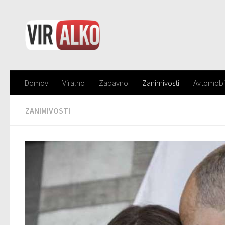
Domov
Viralno
Zabavno
Zanimivosti
Avtomobi
ZANIMIVOSTI