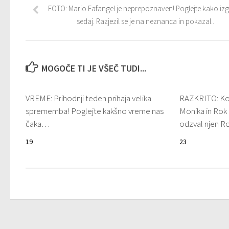
FOTO: Mario Fafangel je neprepoznaven! Poglejte kako iz
sedaj. Razjezil se je na neznanca in pokazal..
MOGOČE TI JE VŠEČ TUDI...
VREME: Prihodnji teden prihaja velika
RAZKRITO: Kon
sprememba! Poglejte kakšno vreme nas
Monika in Rok 
čaka…
odzval njen 
19
23