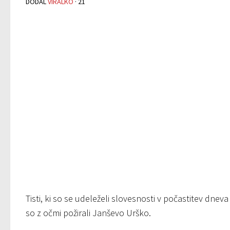
DODAL
VIRALKO
·
21
Tisti, ki so se udeleželi slovesnosti v počastitev dn
so z očmi požirali Janševo Urško.