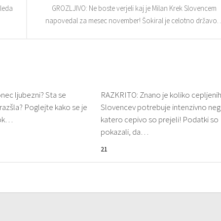
gleda
GROZLJIVO: Ne boste verjeli kaj je Milan Krek Slovencem
napovedal za mesec november! Šokiral je celotno državo
ec ljubezni? Sta se
RAZKRITO: Znano je koliko cepljeni
razšla? Poglejte kako se je
Slovencev potrebuje intenzivno neg
Rok…
katero cepivo so prejeli! Podatki so
pokazali, da…
21