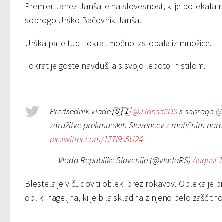
Premier Janez Janša je na slovesnost, ki je potekala n
soprogo Urško Bačovnik Janša.
Urška pa je tudi tokrat močno izstopala iz množice.
Tokrat je goste navdušila s svojo lepoto in stilom.
Predsednik vlade 🇸🇮
@JJansaSDS
s soprogo
@
združitve prekmurskih Slovencev z matičnim narod
pic.twitter.com/1Z7I9s5U24
— Vlada Republike Slovenije (@vladaRS)
August 1
Blestela je v čudoviti obleki brez rokavov. Obleka je bi
obliki nageljna, ki je bila skladna z njeno belo zaščit