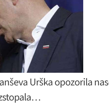
Janševa Urška opozorila nas
izstopala…