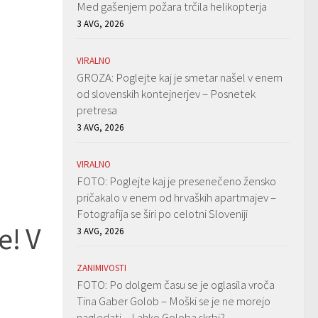
Med gašenjem požara trčila helikopterja
3 AVG, 2026
VIRALNO
GROZA: Poglejte kaj je smetar našel v enem
od slovenskih kontejnerjev – Posnetek
pretresa
3 AVG, 2026
VIRALNO
FOTO: Poglejte kaj je presenečeno žensko
pričakalo v enem od hrvaških apartmajev –
Fotografija se širi po celotni Sloveniji
e! V
3 AVG, 2026
ZANIMIVOSTI
FOTO: Po dolgem času se je oglasila vroča
Tina Gaber Golob – Moški se je ne morejo
nagledati – Lahko Goloba skrbi?