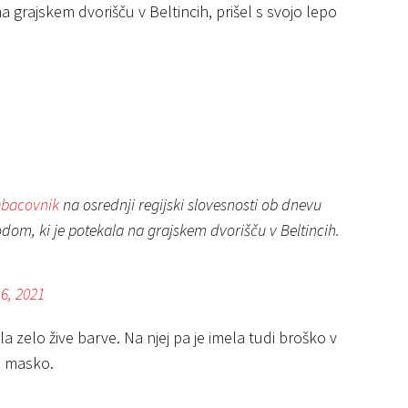
a grajskem dvorišču v Beltincih, prišel s svojo lepo
bacovnik
na osrednji regijski slovesnosti ob dnevu
om, ki je potekala na grajskem dvorišču v Beltincih.
6, 2021
la zelo žive barve. Na njej pa je imela tudi broško v
no masko.