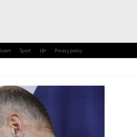
lizem
Šport
18+
Privacy policy