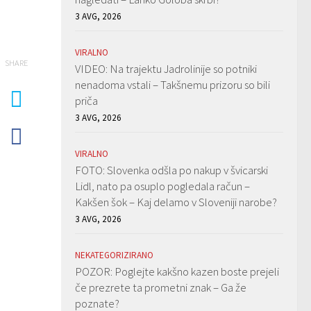
3 AVG, 2026
VIRALNO
SHARE
VIDEO: Na trajektu Jadrolinije so potniki
nenadoma vstali – Takšnemu prizoru so bili
priča
3 AVG, 2026
VIRALNO
FOTO: Slovenka odšla po nakup v švicarski
Lidl, nato pa osuplo pogledala račun –
Kakšen šok – Kaj delamo v Sloveniji narobe?
3 AVG, 2026
NEKATEGORIZIRANO
POZOR: Poglejte kakšno kazen boste prejeli
če prezrete ta prometni znak – Ga že
poznate?