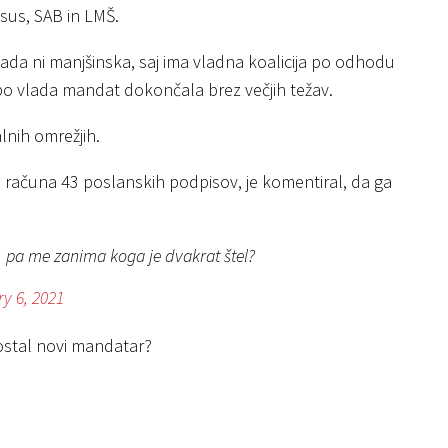
sus, SAB in LMŠ.
lada ni manjšinska, saj ima vladna koalicija po odhodu
 bo vlada mandat dokončala brez večjih težav.
lnih omrežjih.
 računa 43 poslanskih podpisov, je komentiral, da ga
, pa me zanima koga je dvakrat štel?
y 6, 2021
ostal novi mandatar?