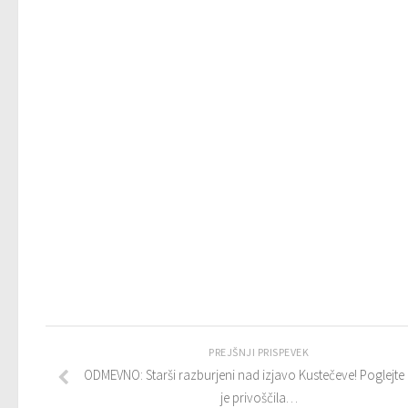
PREJŠNJI PRISPEVEK
ODMEVNO: Starši razburjeni nad izjavo Kustečeve! Poglejte k
je privoščila…