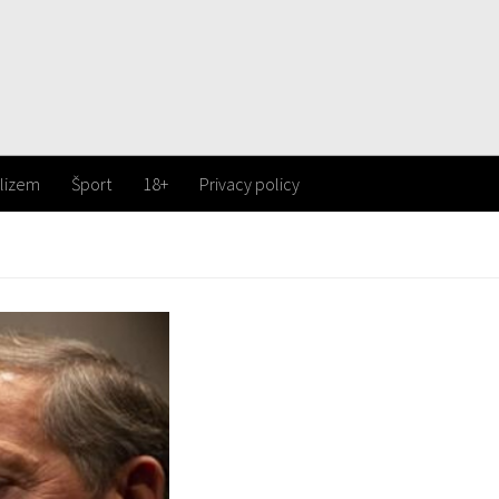
lizem
Šport
18+
Privacy policy