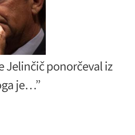
e Jelinčič ponorčeval iz
oga je…”