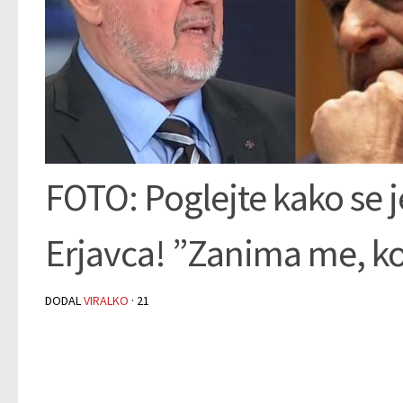
FOTO: Poglejte kako se j
Erjavca! ”Zanima me, k
DODAL
VIRALKO
·
21