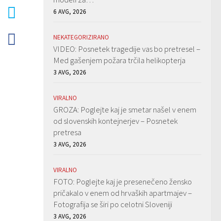
6 AVG, 2026
NEKATEGORIZIRANO
VIDEO: Posnetek tragedije vas bo pretresel –
Med gašenjem požara trčila helikopterja
3 AVG, 2026
VIRALNO
GROZA: Poglejte kaj je smetar našel v enem
od slovenskih kontejnerjev – Posnetek
pretresa
3 AVG, 2026
VIRALNO
FOTO: Poglejte kaj je presenečeno žensko
pričakalo v enem od hrvaških apartmajev –
Fotografija se širi po celotni Sloveniji
3 AVG, 2026