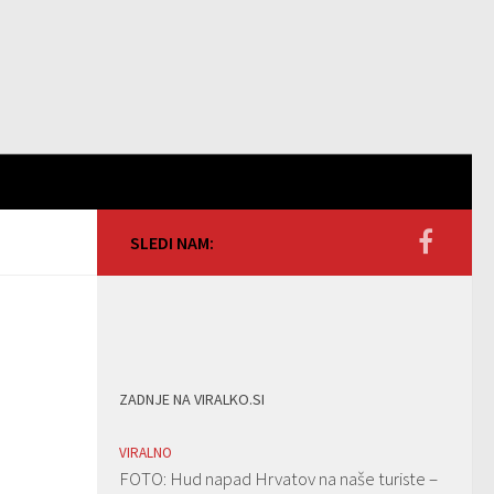
SLEDI NAM:
ZADNJE NA VIRALKO.SI
VIRALNO
FOTO: Hud napad Hrvatov na naše turiste –