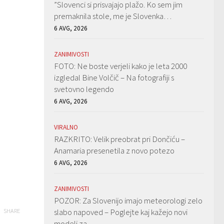
”Slovenci si prisvajajo plažo. Ko sem jim
premaknila stole, me je Slovenka…
6 AVG, 2026
ZANIMIVOSTI
FOTO: Ne boste verjeli kako je leta 2000
izgledal Bine Volčič – Na fotografiji s
svetovno legendo
6 AVG, 2026
VIRALNO
RAZKRITO: Velik preobrat pri Dončiću –
Anamaria presenetila z novo potezo
6 AVG, 2026
ZANIMIVOSTI
POZOR: Za Slovenijo imajo meteorologi zelo
slabo napoved – Poglejte kaj kažejo novi
SHARE
modeli za…