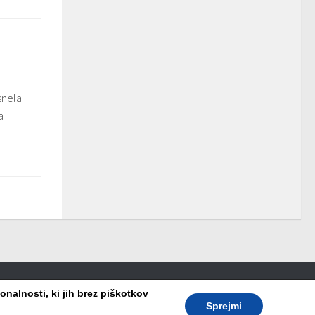
snela
a
nalnosti, ki jih brez piškotkov
Sprejmi