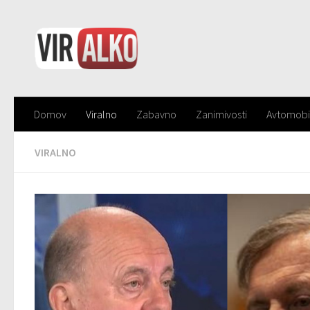
Domov
Viralno
Zabavno
Zanimivosti
Avtomobi
VIRALNO