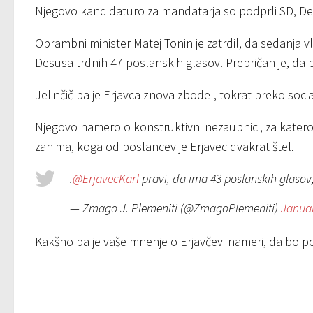
Njegovo kandidaturo za mandatarja so podprli SD, De
Obrambni minister Matej Tonin je zatrdil, da sedanja v
Desusa trdnih 47 poslanskih glasov. Prepričan je, da
Jelinčič pa je Erjavca znova zbodel, tokrat preko socia
Njegovo namero o konstruktivni nezaupnici, za katero
zanima, koga od poslancev je Erjavec dvakrat štel.
.
@ErjavecKarl
pravi, da ima 43 poslanskih glasov
— Zmago J. Plemeniti (@ZmagoPlemeniti)
Januar
Kakšno pa je vaše mnenje o Erjavčevi nameri, da bo p