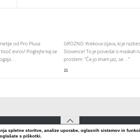
etije od Pro Plusa
GROZNO: Krekova izjava, ki je razbe
 tisoč evrov! Poglejte kaj se
Slovence! To je povedal o maskah n
 dogaja…
prostem: ”Če jo imam jaz, se…”
21
a spletne storitve, analize uporabe, oglasnih sistemov in funkcio
oglašate s piškotki.