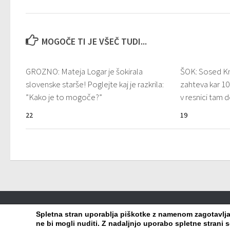
MOGOČE TI JE VŠEČ TUDI...
GROZNO: Mateja Logar je šokirala
ŠOK: Sosed Km
slovenske starše! Poglejte kaj je razkrila:
zahteva kar 10
”Kako je to mogoče?”
v resnici tam
22
19
Viralko.si © 2026. Vse pravice pridržane.
Spletna stran uporablja piškotke z namenom zagotavljanj
ne bi mogli nuditi. Z nadaljnjo uporabo spletne strani s