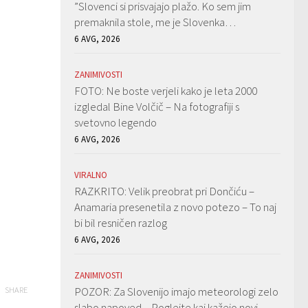
”Slovenci si prisvajajo plažo. Ko sem jim
premaknila stole, me je Slovenka…
6 AVG, 2026
ZANIMIVOSTI
FOTO: Ne boste verjeli kako je leta 2000
izgledal Bine Volčič – Na fotografiji s
svetovno legendo
6 AVG, 2026
VIRALNO
RAZKRITO: Velik preobrat pri Dončiću –
Anamaria presenetila z novo potezo – To naj
bi bil resničen razlog
6 AVG, 2026
ZANIMIVOSTI
POZOR: Za Slovenijo imajo meteorologi zelo
SHARE
slabo napoved – Poglejte kaj kažejo novi