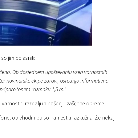
so jim pojasnili:
i ločeno. Ob doslednem upoštevanju vseh varnostnih
, ter novinarske ekipe zdravi, osrednjo informativno
v priporočenem razmaku 1,5 m.”
 varnostni razdalji in nošenju zaščitne opreme.
ofone, ob vhodih pa so namestili razkužila. Že nekaj