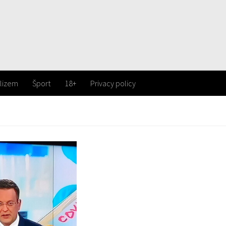
lizem
Šport
18+
Privacy policy