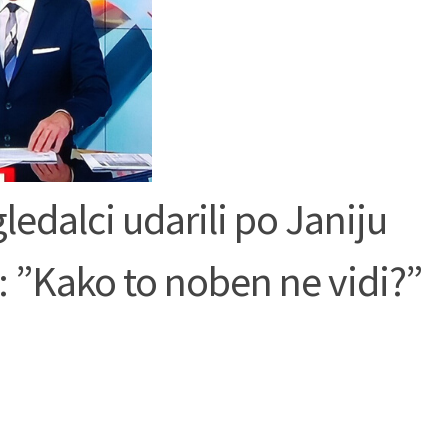
ledalci udarili po Janiju
: ”Kako to noben ne vidi?”