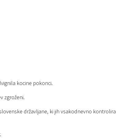
vignila kocine pokonci.
v zgroženi.
 slovenske državljane, ki jih vsakodnevno kontrolira
.