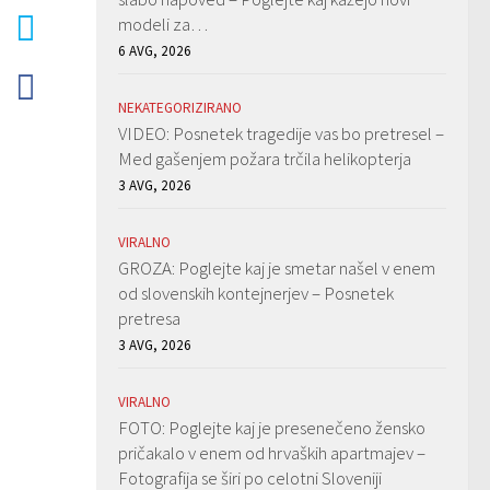
modeli za…
6 AVG, 2026
NEKATEGORIZIRANO
VIDEO: Posnetek tragedije vas bo pretresel –
Med gašenjem požara trčila helikopterja
3 AVG, 2026
VIRALNO
GROZA: Poglejte kaj je smetar našel v enem
od slovenskih kontejnerjev – Posnetek
pretresa
3 AVG, 2026
VIRALNO
FOTO: Poglejte kaj je presenečeno žensko
pričakalo v enem od hrvaških apartmajev –
Fotografija se širi po celotni Sloveniji