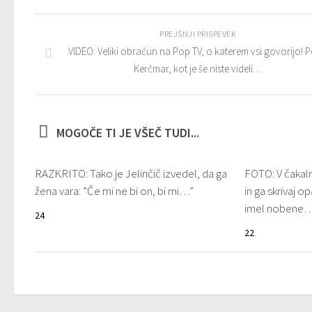
PREJŠNJI PRISPEVEK
VIDEO: Veliki obračun na Pop TV, o katerem vsi govorijo! P
Kerčmar, kot je še niste videli…
MOGOČE TI JE VŠEČ TUDI...
RAZKRITO: Tako je Jelinčič izvedel, da ga
FOTO: V čakalni
žena vara: ”Če mi ne bi on, bi mi…”
in ga skrivaj o
imel nobene
24
22