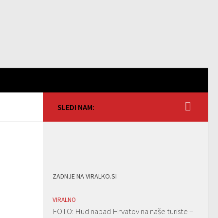
SLEDI NAM:
ZADNJE NA VIRALKO.SI
VIRALNO
FOTO: Hud napad Hrvatov na naše turiste –