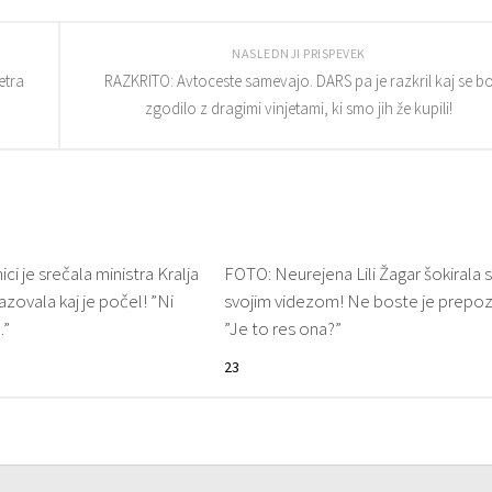
NASLEDNJI PRISPEVEK
etra
RAZKRITO: Avtoceste samevajo. DARS pa je razkril kaj se b
zgodilo z dragimi vinjetami, ki smo jih že kupili!
ci je srečala ministra Kralja
FOTO: Neurejena Lili Žagar šokirala 
pazovala kaj je počel! ”Ni
svojim videzom! Ne boste je prepozn
…”
”Je to res ona?”
23