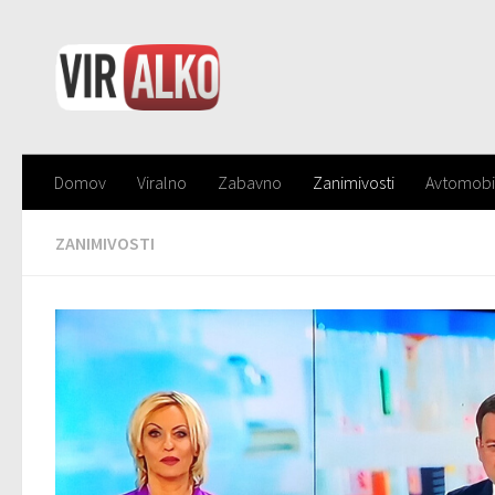
Domov
Viralno
Zabavno
Zanimivosti
Avtomobi
ZANIMIVOSTI