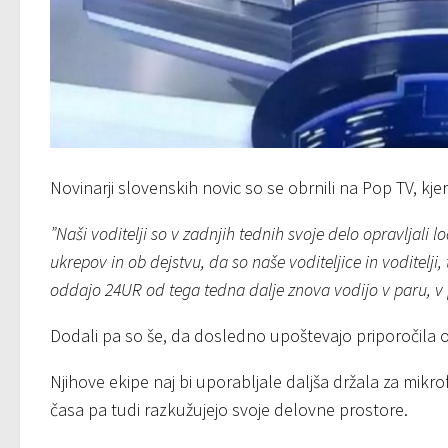
Novinarji slovenskih novic so se obrnili na Pop TV, kjer 
”Naši voditelji so v zadnjih tednih svoje delo opravljal
ukrepov in ob dejstvu, da so naše voditeljice in voditelji
oddajo 24UR od tega tedna dalje znova vodijo v paru, 
Dodali pa so še, da dosledno upoštevajo priporočila o
Njihove ekipe naj bi uporabljale daljša držala za mikr
časa pa tudi razkužujejo svoje delovne prostore.