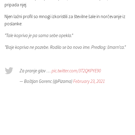
pripada njej.
Njen lažni profil so mnogi izkoristili za številne šale in norčevanje iz
poslanke:
”Tale kopriva je pa sama sebe opekla.”
”Baje kopriva ne pozebe. Rodilo se bo novo ime. Predlog: šmarn’ca.”
Za pranje glav …
pic.twitter.com/3T2QKPYE90
— Boštjan Gorenc (@Pizama)
February 23, 2021