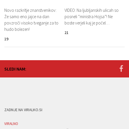
Novo razkritje znanstvenikov:
VIDEO: Na ljubljanskih ulicah so
Že samo eno jajce na dan
posneli ”ministra Hojsa”! Ne
povzroči visoko tveganje za to
boste verjeli kaj je počel…
hudo bolezen!
21
19
SLEDI NAM:
ZADNJE NA VIRALKO.SI
VIRALNO