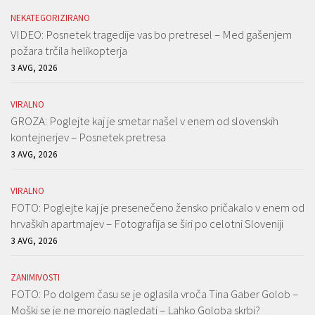
NEKATEGORIZIRANO
VIDEO: Posnetek tragedije vas bo pretresel – Med gašenjem
požara trčila helikopterja
3 AVG, 2026
VIRALNO
GROZA: Poglejte kaj je smetar našel v enem od slovenskih
kontejnerjev – Posnetek pretresa
3 AVG, 2026
VIRALNO
FOTO: Poglejte kaj je presenečeno žensko pričakalo v enem od
hrvaških apartmajev – Fotografija se širi po celotni Sloveniji
3 AVG, 2026
ZANIMIVOSTI
FOTO: Po dolgem času se je oglasila vroča Tina Gaber Golob –
Moški se je ne morejo nagledati – Lahko Goloba skrbi?