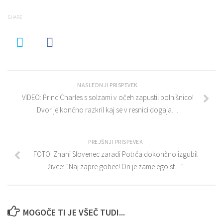
SHARE
NASLEDNJI PRISPEVEK
VIDEO: Princ Charles s solzami v očeh zapustil bolnišnico!
Dvor je končno razkril kaj se v resnici dogaja…
PREJŠNJI PRISPEVEK
FOTO: Znani Slovenec zaradi Potrča dokončno izgubil
živce: ”Naj zapre gobec! On je zame egoist…”
MOGOČE TI JE VŠEČ TUDI...