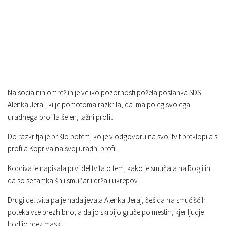
Na socialnih omrežjih je veliko pozornosti požela poslanka SDS
Alenka Jeraj, ki je pomotoma razkrila, da ima poleg svojega
uradnega profila še en, lažni profil.
Do razkritja je prišlo potem, ko je v odgovoru na svoj tvit preklopila s
profila Kopriva na svoj uradni profil.
Kopriva je napisala prvi del tvita o tem, kako je smučala na Rogli in
da so se tamkajšnji smučarji držali ukrepov.
Drugi del tvita pa je nadaljevala Alenka Jeraj, češ da na smučiščih
poteka vse brezhibno, a da jo skrbijo gruče po mestih, kjer ljudje
hodijo brez mask.