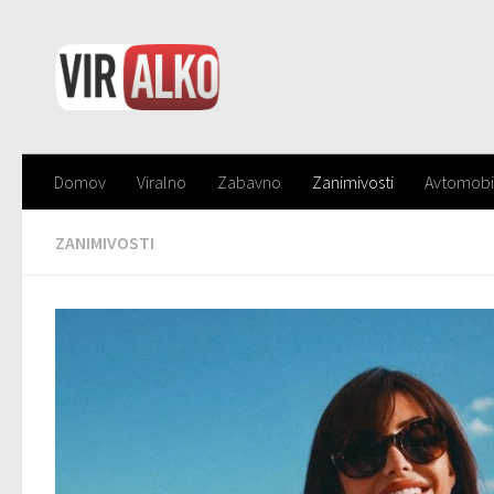
Domov
Viralno
Zabavno
Zanimivosti
Avtomobi
ZANIMIVOSTI