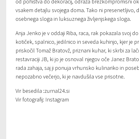
od pohištva do dekoracij, odraža brezkompromisni okus
vsakem detajlu svojega doma. Tako ni presenetljivo, d
osebnega sloga in luksuznega življenjskega sloga.
Anja Jenko je v oddaji Riba, raca, rak pokazala svoj 
kotiček, spalnico, jedilnico in seveda kuhinjo, kjer je p
priskočil Tomaž Bratovž, priznani kuhar, ki skrbi za lačn
restavraciji JB, ki jo je osnoval njegov oče Janez Brato
rada zahaja, saj ji ponuja vrhunsko kulinariko in po
nepozabno večerjo, ki je navdušila vse prisotne.
Vir besedila :zurnal24.si
Vir fotografij: Instagram