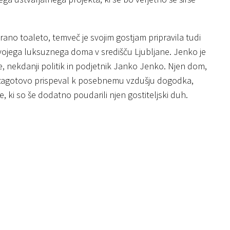
zbrano toaleto, temveč je svojim gostjam pripravila tudi
vojega luksuznega doma v središču Ljubljane. Jenko je
če, nekdanji politik in podjetnik Janko Jenko. Njen dom,
e zagotovo prispeval k posebnemu vzdušju dogodka,
, ki so še dodatno poudarili njen gostiteljski duh.