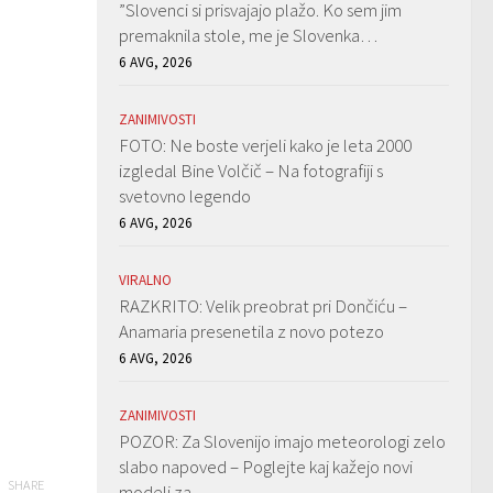
”Slovenci si prisvajajo plažo. Ko sem jim
premaknila stole, me je Slovenka…
6 AVG, 2026
ZANIMIVOSTI
FOTO: Ne boste verjeli kako je leta 2000
izgledal Bine Volčič – Na fotografiji s
svetovno legendo
6 AVG, 2026
VIRALNO
RAZKRITO: Velik preobrat pri Dončiću –
Anamaria presenetila z novo potezo
6 AVG, 2026
ZANIMIVOSTI
POZOR: Za Slovenijo imajo meteorologi zelo
slabo napoved – Poglejte kaj kažejo novi
SHARE
modeli za…