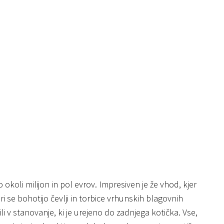
okoli milijon in pol evrov. Impresiven je že vhod, kjer
i se bohotijo čevlji in torbice vrhunskih blagovnih
li v stanovanje, ki je urejeno do zadnjega kotička. Vse,