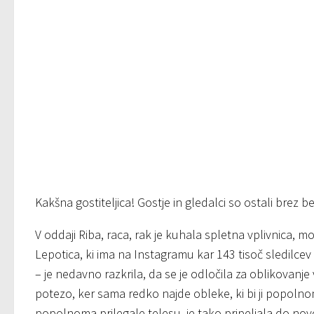
Kakšna gostiteljica! Gostje in gledalci so ostali brez 
V oddaji Riba, raca, rak je kuhala spletna vplivnica,
Lepotica, ki ima na Instagramu kar 143 tisoč sledilcev
– je nedavno razkrila, da se je odločila za oblikovanje 
potezo, ker sama redko najde obleke, ki bi ji popolnom
popolnoma prilegale telesu, je tako pripeljala do nove