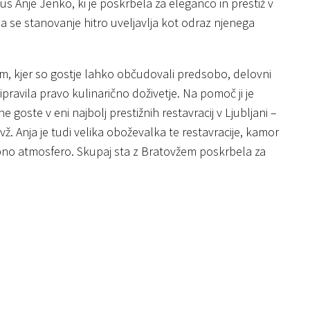
 Anje Jenko, ki je poskrbela za eleganco in prestiž v
a se stanovanje hitro uveljavlja kot odraz njenega
dom, kjer so gostje lahko občudovali predsobo, delovni
ripravila pravo kulinarično doživetje. Na pomoč ji je
e goste v eni najbolj prestižnih restavracij v Ljubljani –
vž. Anja je tudi velika oboževalka te restavracije, kamor
sebno atmosfero. Skupaj sta z Bratovžem poskrbela za