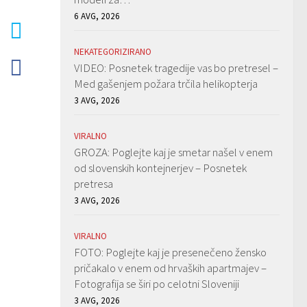
6 AVG, 2026
NEKATEGORIZIRANO
VIDEO: Posnetek tragedije vas bo pretresel –
Med gašenjem požara trčila helikopterja
3 AVG, 2026
VIRALNO
GROZA: Poglejte kaj je smetar našel v enem
od slovenskih kontejnerjev – Posnetek
pretresa
3 AVG, 2026
VIRALNO
FOTO: Poglejte kaj je presenečeno žensko
pričakalo v enem od hrvaških apartmajev –
Fotografija se širi po celotni Sloveniji
3 AVG, 2026