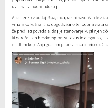
uveljavil v modni industriji.
Anja Jenko v oddaji Riba, raca, rak ni navdušila le z i
vrhunsko kulinarično dogodivščino ter odprla vrata s
že pred leti povedala, da ji je stanovanje kupil njen o
ki odraža njen brezkompromisni okus in eleganco, j
medtem ko je Anja gostjam pripravila kulinarične užitke