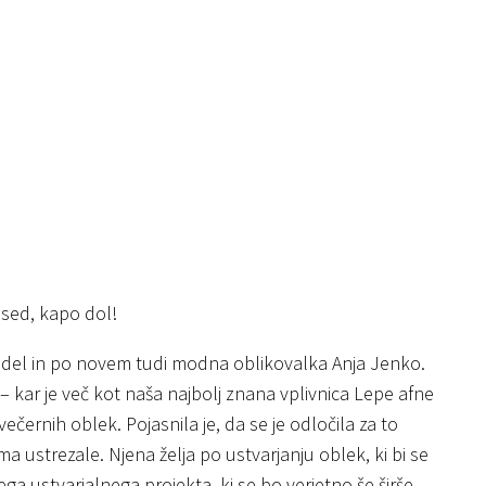
besed, kapo dol!
 model in po novem tudi modna oblikovalka Anja Jenko.
 – kar je več kot naša najbolj znana vplivnica Lepe afne
večernih oblek. Pojasnila je, da se je odločila za to
a ustrezale. Njena želja po ustvarjanju oblek, ki bi se
ga ustvarjalnega projekta, ki se bo verjetno še širše