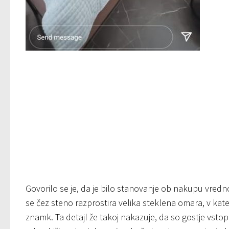
Govorilo se je, da je bilo stanovanje ob nakupu vredno 
se čez steno razprostira velika steklena omara, v kater
znamk. Ta detajl že takoj nakazuje, da so gostje vstopi