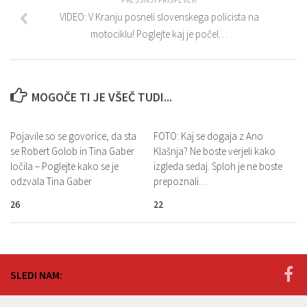
VIDEO: V Kranju posneli slovenskega policista na
motociklu! Poglejte kaj je počel…
MOGOČE TI JE VŠEČ TUDI...
Pojavile so se govorice, da sta
FOTO: Kaj se dogaja z Ano
se Robert Golob in Tina Gaber
Klašnja? Ne boste verjeli kako
ločila – Poglejte kako se je
izgleda sedaj. Sploh je ne boste
odzvala Tina Gaber
prepoznali…
26
22
SLEDI NAM: