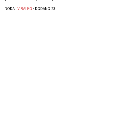
DODAL
VIRALKO
· DODANO
23