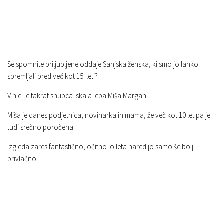
Se spomnite priljubljene oddaje Sanjska ženska, ki smo jo lahko
spremljali pred več kot 15. leti?
V njej je takrat snubca iskala lepa Miša Margan.
Miša je danes podjetnica, novinarka in mama, že več kot 10 let pa je
tudi srečno poročena.
Izgleda zares fantastično, očitno jo leta naredijo samo še bolj
privlačno.