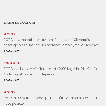
ZADNJE NA VIRALKO.SI
VIRALNO
FOTO: Hud napad Hrvatov na naše turiste – ”Slovenci si
prisvajajo plažo. Ko sem jim premaknila stole, me je Slovenka…
6 AVG, 2026
ZANIMIVOSTI
FOTO: Ne boste verjeli kako je leta 2000 izgledal Bine Volčič –
Na fotografiji s svetovno legendo
6 AVG, 2026
VIRALNO
RAZKRITO: Velik preobrat pri Dončiću – Anamaria presenetila z
novo potezo