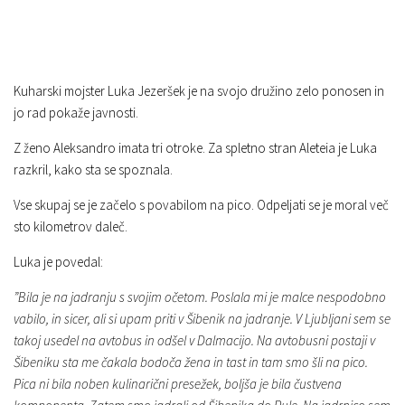
Kuharski mojster Luka Jezeršek je na svojo družino zelo ponosen in
jo rad pokaže javnosti.
Z ženo Aleksandro imata tri otroke. Za spletno stran Aleteia je Luka
razkril, kako sta se spoznala.
Vse skupaj se je začelo s povabilom na pico. Odpeljati se je moral več
sto kilometrov daleč.
Luka je povedal:
”Bila je na jadranju s svojim očetom. Poslala mi je malce nespodobno
vabilo, in sicer, ali si upam priti v Šibenik na jadranje. V Ljubljani sem se
takoj usedel na avtobus in odšel v Dalmacijo. Na avtobusni postaji v
Šibeniku sta me čakala bodoča žena in tast in tam smo šli na pico.
Pica ni bila noben kulinarični presežek, boljša je bila čustvena