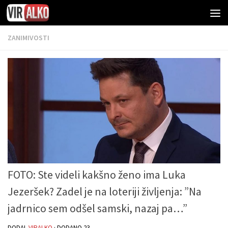
ZANIMIVOSTI
FOTO: Ste videli kakšno ženo ima Luka
Jezeršek? Zadel je na loteriji življenja: ”Na
jadrnico sem odšel samski, nazaj pa…”
DODAL
VIRALKO
· DODANO
23