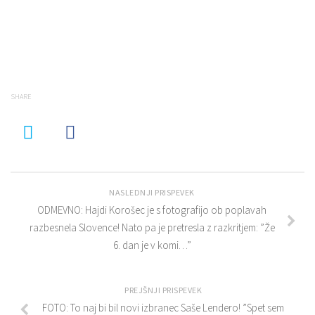
SHARE
NASLEDNJI PRISPEVEK
ODMEVNO: Hajdi Korošec je s fotografijo ob poplavah
razbesnela Slovence! Nato pa je pretresla z razkritjem: ”Že
6. dan je v komi…”
PREJŠNJI PRISPEVEK
FOTO: To naj bi bil novi izbranec Saše Lendero! ”Spet sem