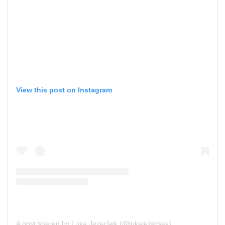
View this post on Instagram
A post shared by Luka Jezeršek (@lukajezersek)