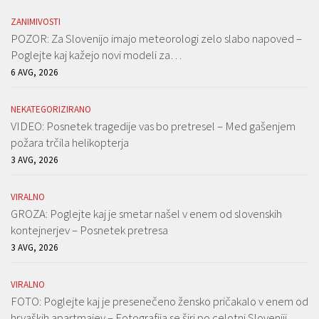
ZANIMIVOSTI
POZOR: Za Slovenijo imajo meteorologi zelo slabo napoved –
Poglejte kaj kažejo novi modeli za…
6 AVG, 2026
NEKATEGORIZIRANO
VIDEO: Posnetek tragedije vas bo pretresel – Med gašenjem
požara trčila helikopterja
3 AVG, 2026
VIRALNO
GROZA: Poglejte kaj je smetar našel v enem od slovenskih
kontejnerjev – Posnetek pretresa
3 AVG, 2026
VIRALNO
FOTO: Poglejte kaj je presenečeno žensko pričakalo v enem od
hrvaških apartmajev – Fotografija se širi po celotni Sloveniji