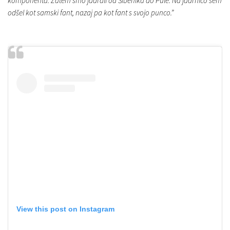
komponenta. Zatem smo jadrali od Šibenika do Pule. Na jadrnico sem
odšel kot samski fant, nazaj pa kot fant s svojo punco.”
View this post on Instagram