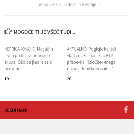
polna veselja, radosti in energije…”
MOGOČE TI JE VŠEČ TUDI...
NEPRIČAKOVANO: Matjaž in
AKTUALNO: Poglejte kaj želi
Iryna po ločitvi ponovno
vlada uvesti namesto RTV
skupaj! Bilo pa jima je zelo
prispevka! ”Izločitev enega
nerodno…
najbolj dobičkonosnih…”
19
20
SLEDI NAM: