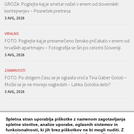
GROZA: Poglejte kaj je smetar našel v enem od slovenskih
kontejnerjev – Posnetek pretresa
3 AVG, 2026
VIRALNO
FOTO: Poglejte kaj je presenečeno žensko pričakalo v enem od
hrvaških apartmajev – Fotografija se širi po celotni Sloveniji
3 AVG, 2026
ZANIMIVOSTI
FOTO: Po dolgem času se je oglasila vroča Tina Gaber Golob –
Moški se je ne morejo nagledati – Lahko Goloba skrbi?
3 AVG, 2026
Spletna stran uporablja piškotke z namenom zagotavljanja
spletne storitve, analize uporabe, oglasnih sistemov in
funkcionalnosti, ki jih brez piškotkov ne bi mogli nuditi. Z
Viralko.si © 2026. Vse pravice pridržane.