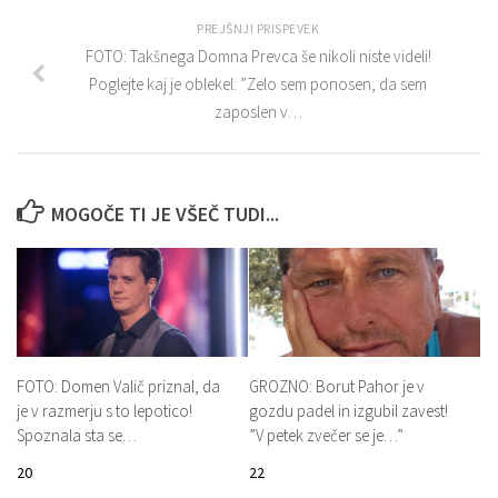
PREJŠNJI PRISPEVEK
FOTO: Takšnega Domna Prevca še nikoli niste videli!
Poglejte kaj je oblekel: ”Zelo sem ponosen, da sem
zaposlen v…
MOGOČE TI JE VŠEČ TUDI...
FOTO: Domen Valič priznal, da
GROZNO: Borut Pahor je v
je v razmerju s to lepotico!
gozdu padel in izgubil zavest!
Spoznala sta se…
”V petek zvečer se je…”
20
22