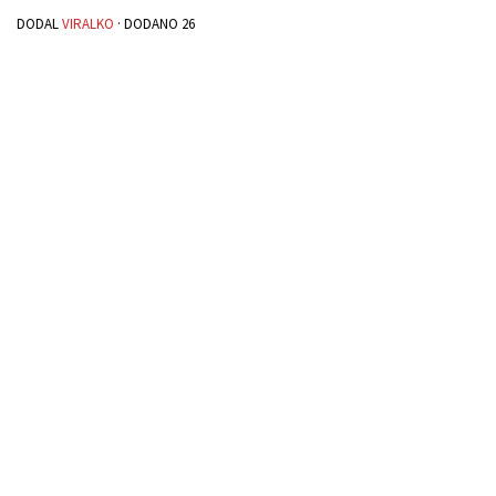
DODAL
VIRALKO
· DODANO
26