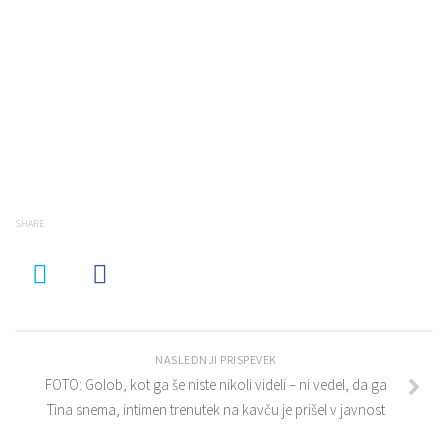
SHARE
NASLEDNJI PRISPEVEK
FOTO: Golob, kot ga še niste nikoli videli – ni vedel, da ga
Tina snema, intimen trenutek na kavču je prišel v javnost