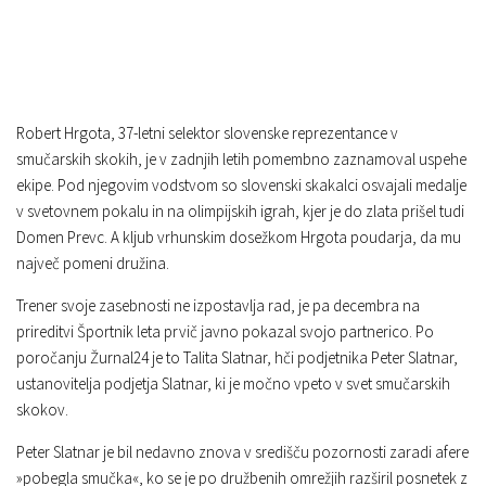
Robert Hrgota, 37-letni selektor slovenske reprezentance v
smučarskih skokih, je v zadnjih letih pomembno zaznamoval uspehe
ekipe. Pod njegovim vodstvom so slovenski skakalci osvajali medalje
v svetovnem pokalu in na olimpijskih igrah, kjer je do zlata prišel tudi
Domen Prevc. A kljub vrhunskim dosežkom Hrgota poudarja, da mu
največ pomeni družina.
Trener svoje zasebnosti ne izpostavlja rad, je pa decembra na
prireditvi Športnik leta prvič javno pokazal svojo partnerico. Po
poročanju Žurnal24 je to Talita Slatnar, hči podjetnika Peter Slatnar,
ustanovitelja podjetja Slatnar, ki je močno vpeto v svet smučarskih
skokov.
Peter Slatnar je bil nedavno znova v središču pozornosti zaradi afere
»pobegla smučka«, ko se je po družbenih omrežjih razširil posnetek z