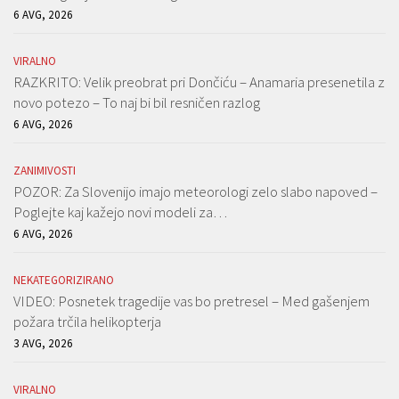
6 AVG, 2026
VIRALNO
RAZKRITO: Velik preobrat pri Dončiću – Anamaria presenetila z
novo potezo – To naj bi bil resničen razlog
6 AVG, 2026
ZANIMIVOSTI
POZOR: Za Slovenijo imajo meteorologi zelo slabo napoved –
Poglejte kaj kažejo novi modeli za…
6 AVG, 2026
NEKATEGORIZIRANO
VIDEO: Posnetek tragedije vas bo pretresel – Med gašenjem
požara trčila helikopterja
3 AVG, 2026
VIRALNO