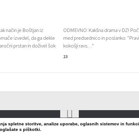
k način je Boštjan iz
ODMEVNO: Kakšna drama v DZ! Poči
omače izvedel, da ga dekle
med predsednico in poslanko: ”Prav
zaročni prstan in doživel šok
kokošji ravs…”
23
a spletne storitve, analize uporabe, oglasnih sistemov in funkcio
oglašate s piškotki.