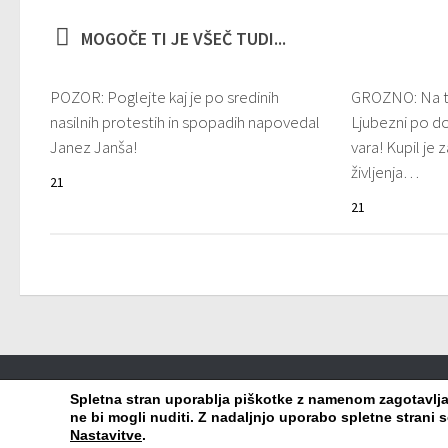
MOGOČE TI JE VŠEČ TUDI...
POZOR: Poglejte kaj je po sredinih
GROZNO: Na ta
nasilnih protestih in spopadih napovedal
Ljubezni po d
Janez Janša!
vara! Kupil je 
življenja…
21
21
Viralko.si © 2026. Vse pravice pridržane.
Spletna stran uporablja piškotke z namenom zagotavljanj
ne bi mogli nuditi. Z nadaljnjo uporabo spletne strani s
Nastavitve
.