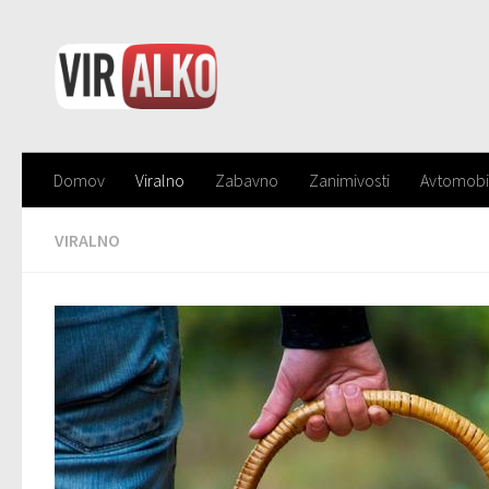
Domov
Viralno
Zabavno
Zanimivosti
Avtomobi
VIRALNO