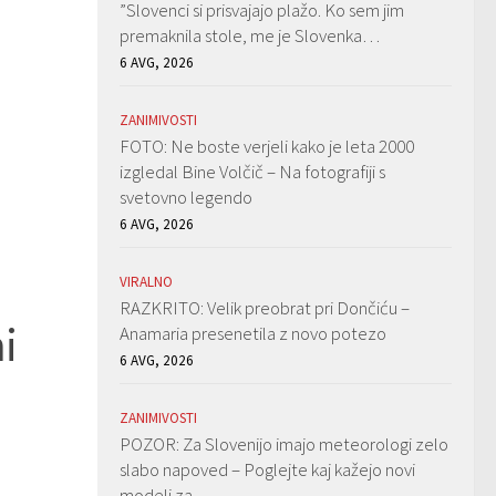
”Slovenci si prisvajajo plažo. Ko sem jim
premaknila stole, me je Slovenka…
6 AVG, 2026
ZANIMIVOSTI
FOTO: Ne boste verjeli kako je leta 2000
izgledal Bine Volčič – Na fotografiji s
svetovno legendo
6 AVG, 2026
VIRALNO
RAZKRITO: Velik preobrat pri Dončiću –
i
Anamaria presenetila z novo potezo
6 AVG, 2026
ZANIMIVOSTI
POZOR: Za Slovenijo imajo meteorologi zelo
slabo napoved – Poglejte kaj kažejo novi
modeli za…