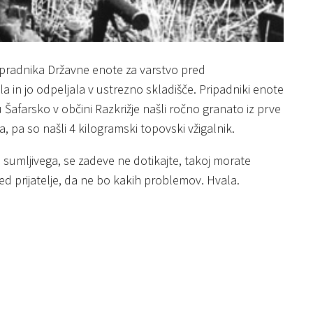
ripradnika Državne enote za varstvo pred
a in jo odpeljala v ustrezno skladišče. Pripadniki enote
ju Šafarsko v občini Razkrižje našli ročno granato iz prve
a, pa so našli 4 kilogramski topovski vžigalnik.
 sumljivega, se zadeve ne dotikajte, takoj morate
ed prijatelje, da ne bo kakih problemov. Hvala.