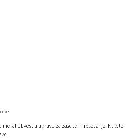
gobe.
ro moral obvestiti upravo za zaščito in reševanje. Naletel
ave.