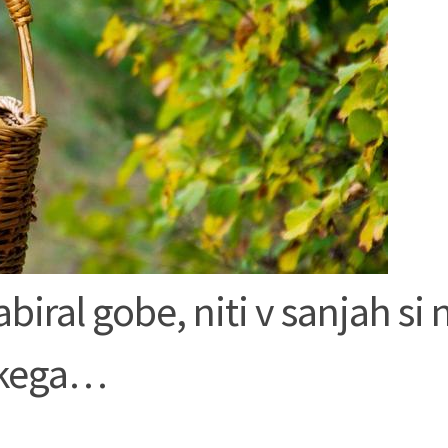
ral gobe, niti v sanjah si n
takega…