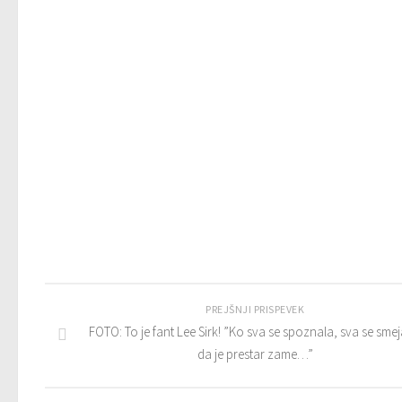
PREJŠNJI PRISPEVEK
FOTO: To je fant Lee Sirk! ”Ko sva se spoznala, sva se smej
da je prestar zame…”