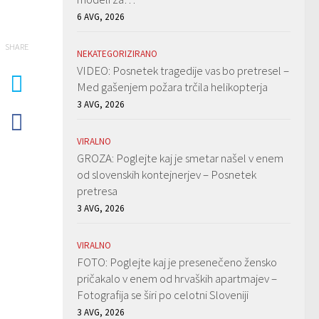
6 AVG, 2026
SHARE
NEKATEGORIZIRANO
VIDEO: Posnetek tragedije vas bo pretresel –
Med gašenjem požara trčila helikopterja
3 AVG, 2026
VIRALNO
GROZA: Poglejte kaj je smetar našel v enem
od slovenskih kontejnerjev – Posnetek
pretresa
3 AVG, 2026
VIRALNO
FOTO: Poglejte kaj je presenečeno žensko
pričakalo v enem od hrvaških apartmajev –
Fotografija se širi po celotni Sloveniji
3 AVG, 2026