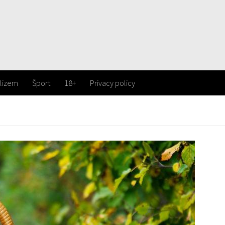
lizem
Šport
18+
Privacy policy