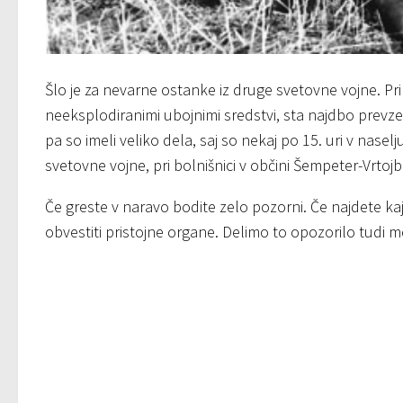
Šlo je za nevarne ostanke iz druge svetovne vojne. P
neeksplodiranimi ubojnimi sredstvi, sta najdbo prevzel
pa so imeli veliko dela, saj so nekaj po 15. uri v nasel
svetovne vojne, pri bolnišnici v občini Šempeter-Vrtojb
Če greste v naravo bodite zelo pozorni. Če najdete kaj
obvestiti pristojne organe. Delimo to opozorilo tudi m