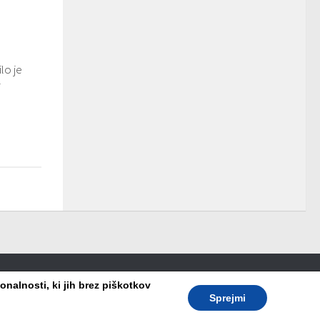
lo je
i
nalnosti, ki jih brez piškotkov
Sprejmi