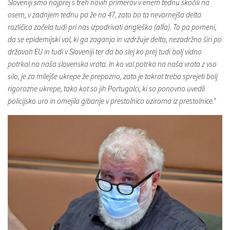
Sloveniji smo najprej s treh novih primerov v enem tednu skočili na
osem, v zadnjem tednu pa že na 47, zato bo ta nevarnejša delta
različica začela tudi pri nas izpodrivati angleško (alfa). To pa pomeni,
da se epidemijski val, ki ga zaganja in vzdržuje delta, nezadržno širi po
državah EU in tudi v Sloveniji ter da bo slej ko prej tudi bolj vidno
potrkal na naša slovenska vrata. In ko val potrka na naša vrata z vso
silo, je za milejše ukrepe že prepozno, zato je takrat treba sprejeti bolj
rigorozne ukrepe, tako kot so jih Portugalci, ki so ponovno uvedli
policijsko uro in omejila gibanje v prestolnico oziroma iz prestolnice.”