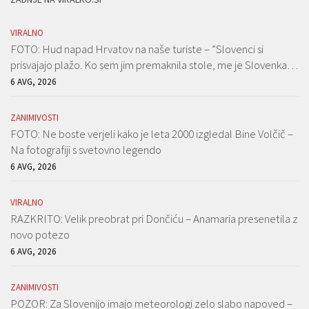
VIRALNO
FOTO: Hud napad Hrvatov na naše turiste – ”Slovenci si
prisvajajo plažo. Ko sem jim premaknila stole, me je Slovenka…
6 AVG, 2026
ZANIMIVOSTI
FOTO: Ne boste verjeli kako je leta 2000 izgledal Bine Volčič –
Na fotografiji s svetovno legendo
6 AVG, 2026
VIRALNO
RAZKRITO: Velik preobrat pri Dončiću – Anamaria presenetila z
novo potezo
6 AVG, 2026
ZANIMIVOSTI
POZOR: Za Slovenijo imajo meteorologi zelo slabo napoved –