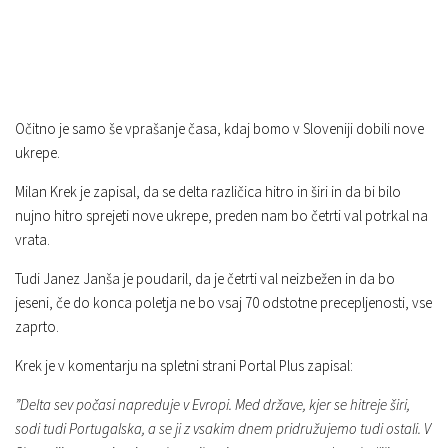
Očitno je samo še vprašanje časa, kdaj bomo v Sloveniji dobili nove
ukrepe.
Milan Krek je zapisal, da se delta različica hitro in širi in da bi bilo
nujno hitro sprejeti nove ukrepe, preden nam bo četrti val potrkal na
vrata.
Tudi Janez Janša je poudaril, da je četrti val neizbežen in da bo
jeseni, če do konca poletja ne bo vsaj 70 odstotne precepljenosti, vse
zaprto.
Krek je v komentarju na spletni strani Portal Plus zapisal:
”Delta sev počasi napreduje v Evropi. Med države, kjer se hitreje širi,
sodi tudi Portugalska, a se ji z vsakim dnem pridružujemo tudi ostali. V