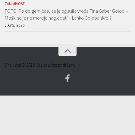
ZANIMIVOSTI
FOTO: Po dolgem času se je oglasila vroča Tina Gaber Golob –
Moški se je ne morejo nagledati – Lahko Goloba skrbi?
3 AVG, 2026
Viralko.si © 2026. Vse pravice pridržane.