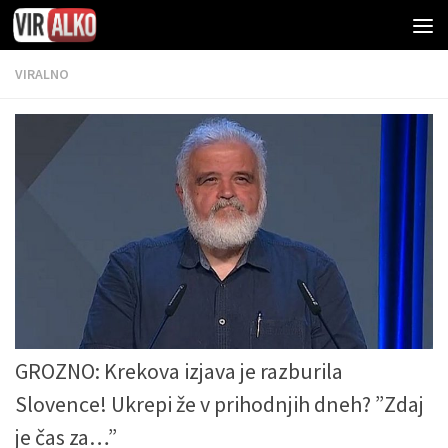
VIRALNO
GROZNO: Krekova izjava je razburila
Slovence! Ukrepi že v prihodnjih dneh? ”Zdaj
je čas za…”