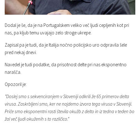
Dodal je še, da je na Portugalskem veliko več ljudi cepljenih kot pri
nas, pa kljub temu uvajajo zelo stroge ukrepe.
Zapisal pa je tudi, da je Italija nočno policijsko uro odpravila šele
pred nekaj dnevi.
Navedel je tudi podatke, da prisotnost delte pri nas eksponentno
narašča.
Opozoril je:
”Doslej smo s sekvenciranjem v Sloveniji odkrili že 65 primerov delta
virusa. Zaskrbljeni smo, ker ne najdemo izvora tega virusa v Sloveniji.
Priče smo eksponentni rasti števila okužb z delto in iz tedna v teden bo
žal več ljudi okuženih s to različico.”