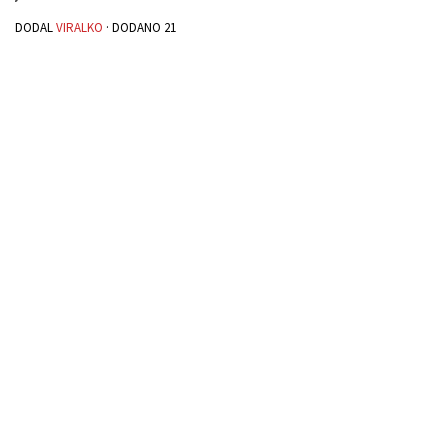
DODAL
VIRALKO
· DODANO
21