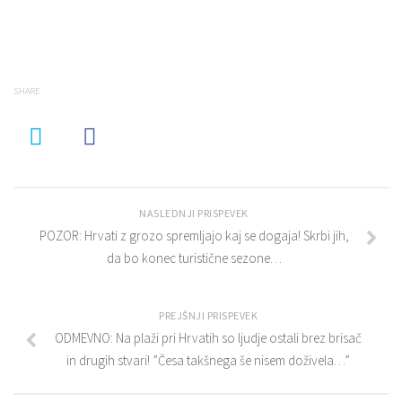
SHARE
NASLEDNJI PRISPEVEK
POZOR: Hrvati z grozo spremljajo kaj se dogaja! Skrbi jih,
da bo konec turistične sezone…
PREJŠNJI PRISPEVEK
ODMEVNO: Na plaži pri Hrvatih so ljudje ostali brez brisač
in drugih stvari! ”Česa takšnega še nisem doživela…”