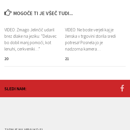
MOGOČE TI JE VŠEČ TUDI...
VIDEO: Zmago Jelinčič udaril
VIDEO: Ne boste verjeli kaj je
brez dlake na jeziku: ”Delavec
ženska v trgovini storila sredi
bo dobil manj pomoči, kot
potresa! Posnela jo je
lenuhi, cerkveniki…”
nadzorna kamera…
20
21
SLEDI NAM:
ZADNJE NA VIRALKO.SI