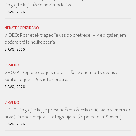
Poglejte kaj kažejo novi modeli za…
6 AVG, 2026
NEKATEGORIZIRANO
VIDEO: Posnetek tragedije vas bo pretresel – Med gašenjem
požara trčila helikopterja
3 AVG, 2026
VIRALNO
GROZA: Poglejte kaj je smetar našel v enem od slovenskih
kontejnerjev – Posnetek pretresa
3 AVG, 2026
VIRALNO
FOTO: Poglejte kaj je presenečeno žensko pričakalo v enem od
hrvaških apartmajev – Fotografija se širi po celotni Sloveniji
3 AVG, 2026