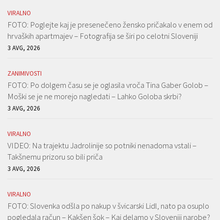
VIRALNO
FOTO: Poglejte kaj je presenečeno žensko pričakalo v enem od
hrvaških apartmajev – Fotografija se širi po celotni Sloveniji
3 AVG, 2026
ZANIMIVOSTI
FOTO: Po dolgem času se je oglasila vroča Tina Gaber Golob –
Moški se je ne morejo nagledati – Lahko Goloba skrbi?
3 AVG, 2026
VIRALNO
VIDEO: Na trajektu Jadrolinije so potniki nenadoma vstali –
Takšnemu prizoru so bili priča
3 AVG, 2026
VIRALNO
FOTO: Slovenka odšla po nakup v švicarski Lidl, nato pa osuplo
pogledala račun – Kakšen šok – Kaj delamo v Sloveniji narobe?