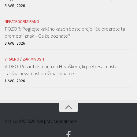
3 AVG, 2026
NEKATEGORIZIRANO
POZOR: Poglejte kakšno kazen boste prejeli če prezrete ta
prometni znak – Ga že poznate?
3 AVG, 2026
VIRALNO
/
ZANIMIVOSTI
VIDEO: Posnetek morja na Hrvaškem, ki pretresa turiste –
Takšna nevarnost preži na kopalce
1 AVG, 2026
Viralko.si © 2026. Vse pravice pridržane.