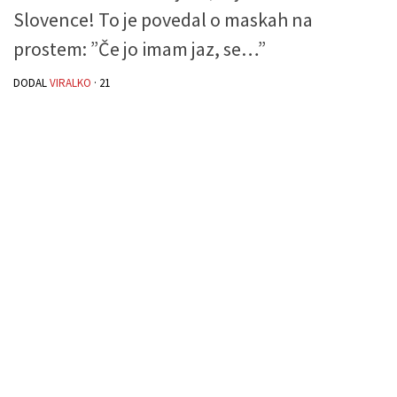
Slovence! To je povedal o maskah na
prostem: ”Če jo imam jaz, se…”
DODAL
VIRALKO
·
21