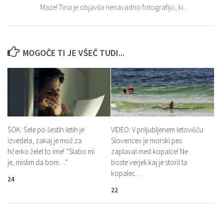
Maze! Tina je objavila nenavadno fotografijo, ki…
MOGOČE TI JE VŠEČ TUDI...
ŠOK: Šele po šestih letih je
VIDEO: V priljubljenem letovišču
izvedela, zakaj je mož za
Slovencev je morski pes
hčerko želel to ime! ”Slabo mi
zaplaval med kopalce! Ne
je, mislim da bom…”
boste verjeli kaj je storil ta
kopalec…
24
22