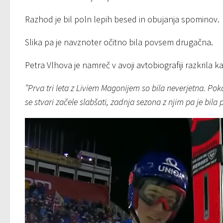
Razhod je bil poln lepih besed in obujanja spominov.
Slika pa je navznoter očitno bila povsem drugačna.
Petra Vlhova je namreč v avoji avtobiografiji razkrila ka
”Prva tri leta z Liviem Magonijem so bila neverjetna. Pok
se stvari začele slabšati, zadnja sezona z njim pa je bila 