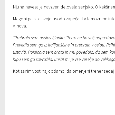
Njuna naveza je navzven delovala sanjsko. O kakšnem 
Magoni pa si je svojo usodo zapečatil v famoznem inter
Vlhova.
”Prebrala sem naslov članka ‘Petra ne bo več napredoval
Prevedla sem ga iz italijanščine in prebrala v celoti. Psi
ustaviti. Poklicala sem brata in mu povedala, da sem kon
hipu sem ga sovražila, uničil mi je vse veselje do velikeg
Kot zanimivost naj dodamo, da omenjeni trener sedaj 