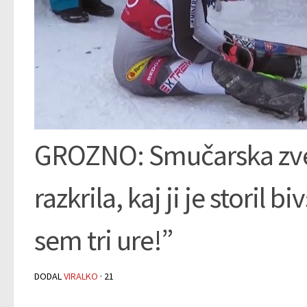
GROZNO: Smučarska zvezd
razkrila, kaj ji je storil 
sem tri ure!”
DODAL
VIRALKO
·
21