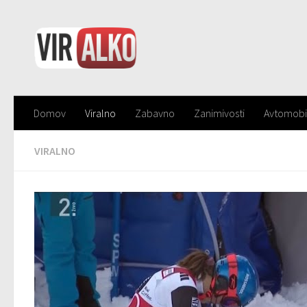
Domov
Viralno
Zabavno
Zanimivosti
Avtomobi
VIRALNO