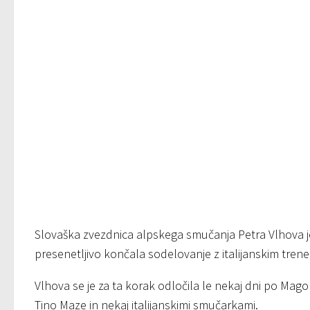
Slovaška zvezdnica alpskega smučanja Petra Vlhova je
presenetljivo končala sodelovanje z italijanskim tren
Vlhova se je za ta korak odločila le nekaj dni po Mago
Tino Maze in nekaj italijanskimi smučarkami.