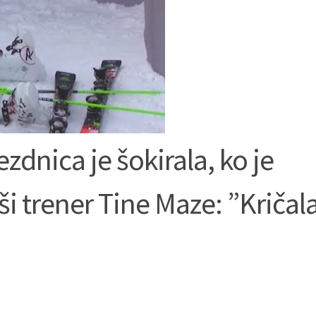
nica je šokirala, ko je
bivši trener Tine Maze: ”Kričal