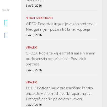
6 AVG, 2026
SHARE
NEKATEGORIZIRANO
VIDEO: Posnetek tragedije vas bo pretresel –
Med gašenjem požara trčila helikopterja
3 AVG, 2026
VIRALNO
GROZA: Poglejte kaj je smetar našel v enem
od slovenskih kontejnerjev – Posnetek
pretresa
3 AVG, 2026
VIRALNO
FOTO: Poglejte kaj je presenečeno žensko
pričakalo v enem od hrvaških apartmajev –
Fotografija se širi po celotni Sloveniji
3 AVG, 2026