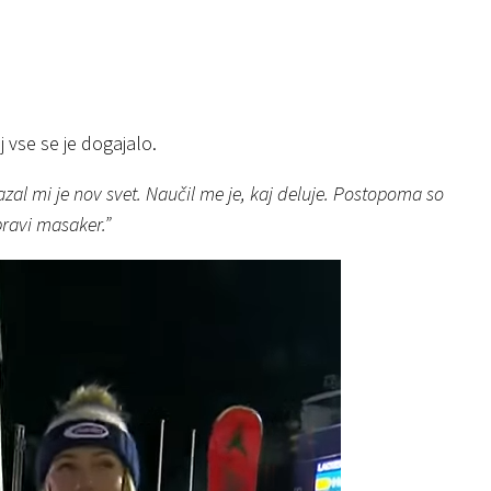
j vse se je dogajalo.
azal mi je nov svet. Naučil me je, kaj deluje. Postopoma so
pravi masaker.”