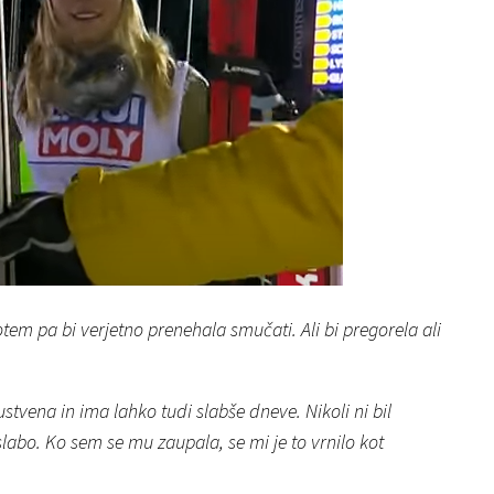
potem pa bi verjetno prenehala smučati. Ali bi pregorela ali
ustvena in ima lahko tudi slabše dneve. Nikoli ni bil
 slabo. Ko sem se mu zaupala, se mi je to vrnilo kot