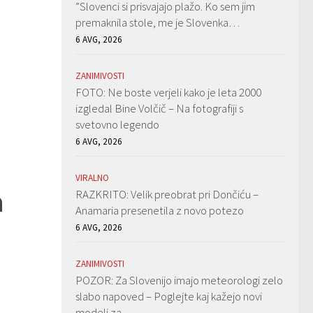
”Slovenci si prisvajajo plažo. Ko sem jim
premaknila stole, me je Slovenka…
6 AVG, 2026
ZANIMIVOSTI
FOTO: Ne boste verjeli kako je leta 2000
izgledal Bine Volčič – Na fotografiji s
svetovno legendo
6 AVG, 2026
VIRALNO
a
RAZKRITO: Velik preobrat pri Dončiću –
Anamaria presenetila z novo potezo
6 AVG, 2026
ZANIMIVOSTI
POZOR: Za Slovenijo imajo meteorologi zelo
slabo napoved – Poglejte kaj kažejo novi
modeli za…