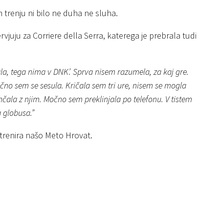
trenju ni bilo ne duha ne sluha.
vjuju za Corriere della Serra, katerega je prebrala tudi
a, tega nima v DNK’. Sprva nisem razumela, za kaj gre.
hično sem se sesula. Kričala sem tri ure, nisem se mogla
čala z njim. Močno sem preklinjala po telefonu. V tistem
a globusa.”
trenira našo Meto Hrovat.