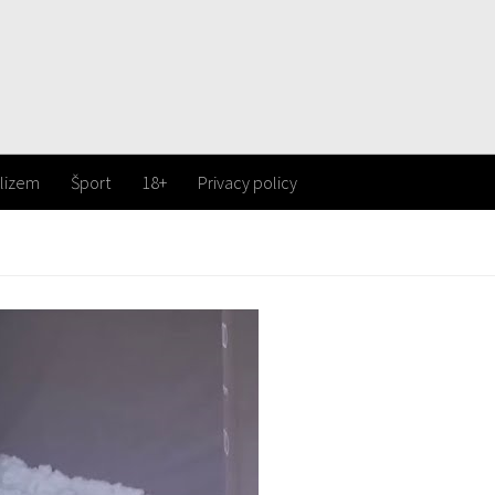
lizem
Šport
18+
Privacy policy