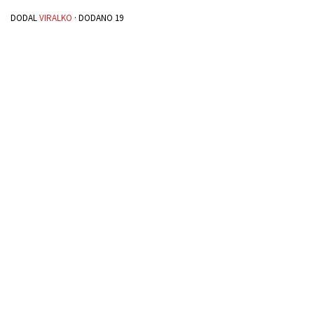
DODAL
VIRALKO
· DODANO
19