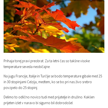
Prihaja torej pravi preobrat. Za ta letni čas so takšne visoke
temperature seveda neobičajne.
Na jugu Francije, Italije in Turčije se bodo temperature gibale med 25
in 30 stopinjami Celzija, medtem, ko se bo pri nas živo srebro
povzpelo do 25 stopinj.
Delimo to odlično novico tudi med prijatelje in družino. Kakšen
prijeten izlet v naravo bi sigurno bil dobrodošel.