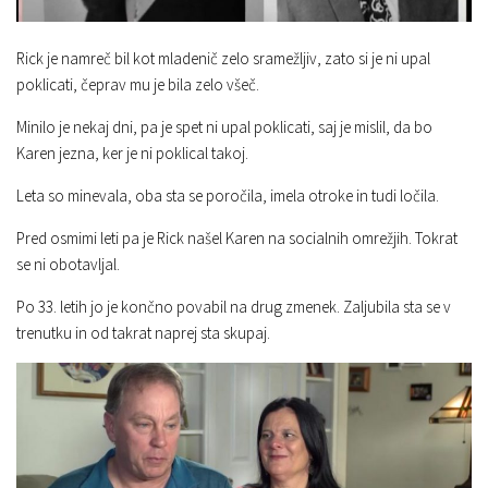
Rick je namreč bil kot mladenič zelo sramežljiv, zato si je ni upal
poklicati, čeprav mu je bila zelo všeč.
Minilo je nekaj dni, pa je spet ni upal poklicati, saj je mislil, da bo
Karen jezna, ker je ni poklical takoj.
Leta so minevala, oba sta se poročila, imela otroke in tudi ločila.
Pred osmimi leti pa je Rick našel Karen na socialnih omrežjih. Tokrat
se ni obotavljal.
Po 33. letih jo je končno povabil na drug zmenek. Zaljubila sta se v
trenutku in od takrat naprej sta skupaj.