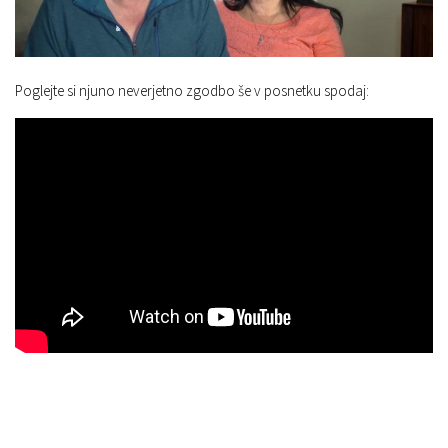
Poglejte si njuno neverjetno zgodbo še v posnetku spodaj: