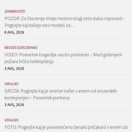
ZANIMIVOSTI
POZOR: Za Slovenijo imajo meteorologi zelo slabo napoved –
Poglejte kaj kažejo novi modeli za…
6 AVG, 2026
NEKATEGORIZIRANO
VIDEO: Posnetek tragedije vas bo pretresel – Med gašenjem
požara trčila helikopterja
3 AVG, 2026
VIRALNO
GROZA: Poglejte kaj je smetar našel v enem od slovenskih
kontejnerjev – Posnetek pretresa
3 AVG, 2026
VIRALNO
FOTO: Poglejte kaj je presenečeno žensko pričakalo v enem od