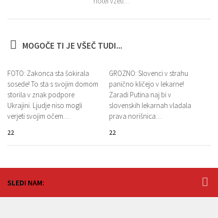
hotel vzeti…”
MOGOČE TI JE VŠEČ TUDI...
FOTO: Zakonca sta šokirala
GROZNO: Slovenci v strahu
sosede! To sta s svojim domom
panično kličejo v lekarne!
storila v znak podpore
Zaradi Putina naj bi v
Ukrajini. Ljudje niso mogli
slovenskih lekarnah vladala
verjeti svojim očem…
prava norišnica…
22
22
SLEDI NAM: