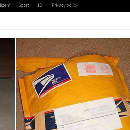
lizem
Šport
18+
Privacy policy