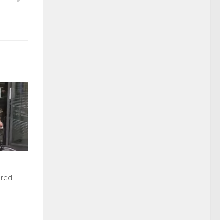
l
pred