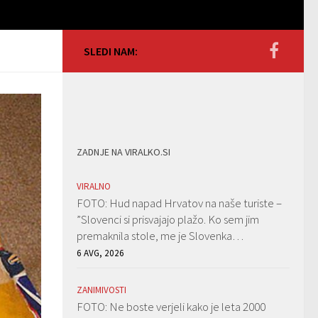
SLEDI NAM:
ZADNJE NA VIRALKO.SI
VIRALNO
FOTO: Hud napad Hrvatov na naše turiste –
”Slovenci si prisvajajo plažo. Ko sem jim
premaknila stole, me je Slovenka…
6 AVG, 2026
ZANIMIVOSTI
FOTO: Ne boste verjeli kako je leta 2000