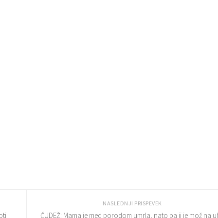
NASLEDNJI PRISPEVEK
oti
ČUDEŽ: Mama je med porodom umrla, nato pa ji je mož na 