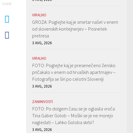
SHARE
VIRALNO
GROZA: Poglejte kaj je smetar našel v enem
od slovenskih kontejnerjev – Posnetek
pretresa
3 AVG, 2026
VIRALNO
FOTO: Poglejte kaj je presenečeno žensko
pričakalo v enem od hrvaških apartmajev –
Fotografija se širi po celotni Sloveniji
3 AVG, 2026
ZANIMIVOSTI
FOTO: Po dolgem času se je oglasila vroča
Tina Gaber Golob – Moški se je ne morejo
nagledati – Lahko Goloba skrbi?
3 AVG, 2026