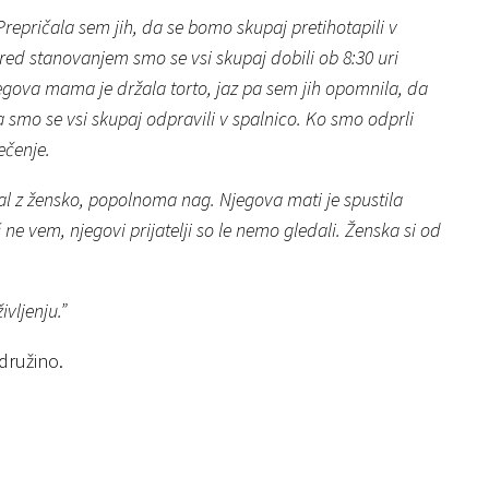
repričala sem jih, da se bomo skupaj pretihotapili v
 Pred stanovanjem smo se vsi skupaj dobili ob 8:30 uri
 Njegova mama je držala torto, jaz pa sem jih opomnila, da
a smo se vsi skupaj odpravili v spalnico. Ko smo odprli
ečenje.
žal z žensko, popolnoma nag. Njegova mati je spustila
č ne vem, njegovi prijatelji so le nemo gledali. Ženska si od
vljenju.”
družino.