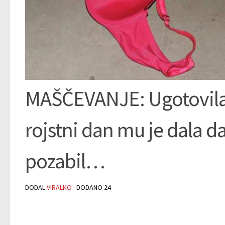
MAŠČEVANJE: Ugotovila j
rojstni dan mu je dala dar
pozabil…
DODAL
VIRALKO
· DODANO
24