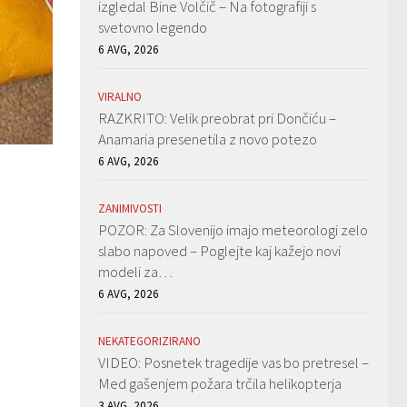
izgledal Bine Volčič – Na fotografiji s
svetovno legendo
6 AVG, 2026
VIRALNO
RAZKRITO: Velik preobrat pri Dončiću –
Anamaria presenetila z novo potezo
6 AVG, 2026
ZANIMIVOSTI
POZOR: Za Slovenijo imajo meteorologi zelo
slabo napoved – Poglejte kaj kažejo novi
modeli za…
6 AVG, 2026
NEKATEGORIZIRANO
VIDEO: Posnetek tragedije vas bo pretresel –
Med gašenjem požara trčila helikopterja
3 AVG, 2026