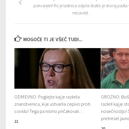
pokvarjeni! Ko je lastnica odprla škatlo je skoraj padla 
nezavest…
MOGOČE TI JE VŠEČ TUDI...
ODMEVNO: Poglejte kaj je razkrila
GROZNO: Bivši
znanstvenica, ki je ustvarila cepivo proti
razkril kaj je 
covidu! Tega pa nismo pričakovali…
nosečnostjo! S
pretresel jav
21
20