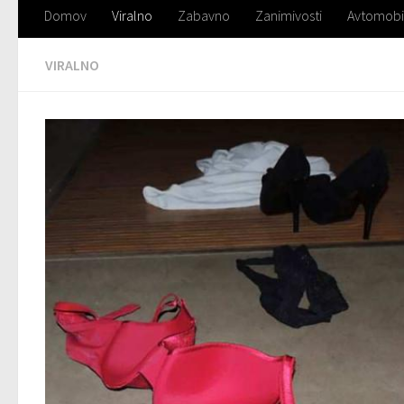
Domov
Viralno
Zabavno
Zanimivosti
Avtomobi
VIRALNO