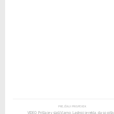
PREJŠNJI PRISPEVEK
VIDEO: Prišla je v slaščičarno. Lastnici je rekla, da so pišk