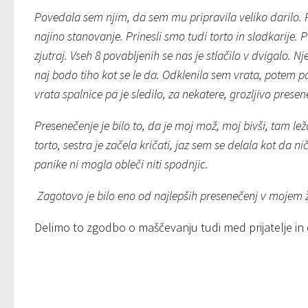
Povedala sem njim, da sem mu pripravila veliko darilo. P
najino stanovanje. Prinesli smo tudi torto in sladkarije.
zjutraj. Vseh 8 povabljenih se nas je stlačilo v dvigalo.
naj bodo tiho kot se le da. Odklenila sem vrata, potem p
vrata spalnice pa je sledilo, za nekatere, grozljivo presen
Presenečenje je bilo to, da je moj mož, moj bivši, tam le
torto, sestra je začela kričati, jaz sem se delala kot da ni
panike ni mogla obleči niti spodnjic.
Zagotovo je bilo eno od najlepših presenečenj v mojem ži
Delimo to zgodbo o maščevanju tudi med prijatelje in 