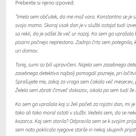
Preberite si njeno izpoved:
”Imela sem občutek, da me mož vara. Konstantno se je smej
svojo mamo. Skoraj vsak dan je v službi ostajal tudi iz
so rekli, da je odšel že več ur nazaj. Ko sem ga vprašala
pisarni počnejo neprestano. Zadnjo črto sem potegnila, ko 
uri domov.
Torej, sumi so bili upravičeni. Najela sem zasebnega dete
zasebnega detektiva najbolj pomagali pozneje, pri ločitvi.
Sprašujete me, zakaj za vraga sem čakala več mesecev, p
Želela sem zbrati čimveč dokazov, iskala pa sem tudi že 
Ko sem ga vprašala kaj si želi početi za rojstni dan, mi je
tako ali tako moral ostati v službi. Vedela sem, da se n
kozarca. Kaj sem storila? Odpravila sem se k svojim prij
sem nato poklicala njegove starše in nekaj skupnih prijat