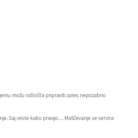
jemu možu odločila pripraviti zares nepozabno
anje. Saj veste kako pravijo… Maščevanje se servira