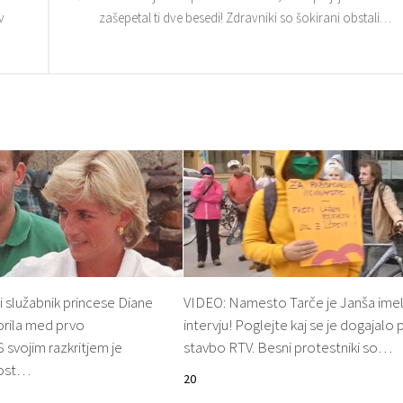
v
zašepetal ti dve besedi! Zdravniki so šokirani obstali…
 služabnik princese Diane
VIDEO: Namesto Tarče je Janša ime
storila med prvo
intervju! Poglejte kaj se je dogajalo 
 svojim razkritjem je
stavbo RTV. Besni protestniki so…
nost…
20