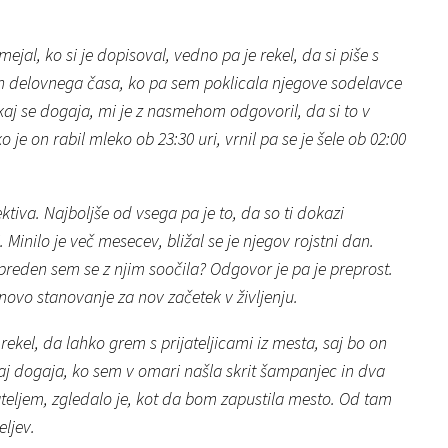
al, ko si je dopisoval, vedno pa je rekel, da si piše s
ven delovnega časa, ko pa sem poklicala njegove sodelavce
 kaj se dogaja, mi je z nasmehom odgovoril, da si to v
je on rabil mleko ob 23:30 uri, vrnil pa se je šele ob 02:00
ktiva. Najboljše od vsega pa je to, da so ti dokazi
 Minilo je več mesecev, bližal se je njegov rojstni dan.
reden sem se z njim soočila? Odgovor je pa je preprost.
novo stanovanje za nov začetek v življenju.
 rekel, da lahko grem s prijateljicami iz mesta, saj bo on
ekaj dogaja, ko sem v omari našla skrit šampanjec in dva
ateljem, zgledalo je, kot da bom zapustila mesto. Od tam
eljev.