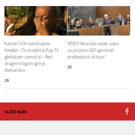
Kakšen ŠOK med finalom
VIDEO! Ne boste verjeli, kako
Kmetije – Ta incident je Pop TV
so poslanci SDS ignorirali
gledalcem zamolčal – Med
predsednico države!
drugim krogom igre je
25
Aleksandra…
26
SLEDI NAM: