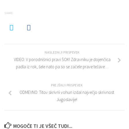
SHARE
NASLEDNJI PRISPEVEK
VIDEO: V porodnišnici pravi ŠOK! Zdravniku je dojenčica
padla iz rok, šele nato pa so se začele prave težave…
PREJŠNJI PRISPEVEK
ODMEVNO: Titov skrivni vohun izdal največjo skrivnost
Jugoslavije!
MOGOČE TI JE VŠEČ TUDI...