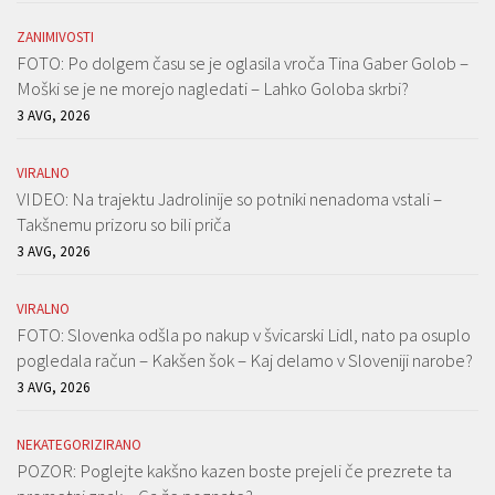
ZANIMIVOSTI
FOTO: Po dolgem času se je oglasila vroča Tina Gaber Golob –
Moški se je ne morejo nagledati – Lahko Goloba skrbi?
3 AVG, 2026
VIRALNO
VIDEO: Na trajektu Jadrolinije so potniki nenadoma vstali –
Takšnemu prizoru so bili priča
3 AVG, 2026
VIRALNO
FOTO: Slovenka odšla po nakup v švicarski Lidl, nato pa osuplo
pogledala račun – Kakšen šok – Kaj delamo v Sloveniji narobe?
3 AVG, 2026
NEKATEGORIZIRANO
POZOR: Poglejte kakšno kazen boste prejeli če prezrete ta