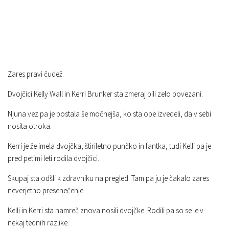
Zares pravi čudež.
Dvojčici Kelly Wall in Kerri Brunker sta zmeraj bili zelo povezani.
Njuna vez pa je postala še močnejša, ko sta obe izvedeli, da v sebi
nosita otroka.
Kerri je že imela dvojčka, štiriletno punčko in fantka, tudi Kelli pa je
pred petimi leti rodila dvojčici.
Skupaj sta odšli k zdravniku na pregled. Tam pa ju je čakalo zares
neverjetno presenečenje.
Kelli in Kerri sta namreč znova nosili dvojčke. Rodili pa so se le v
nekaj tednih razlike.