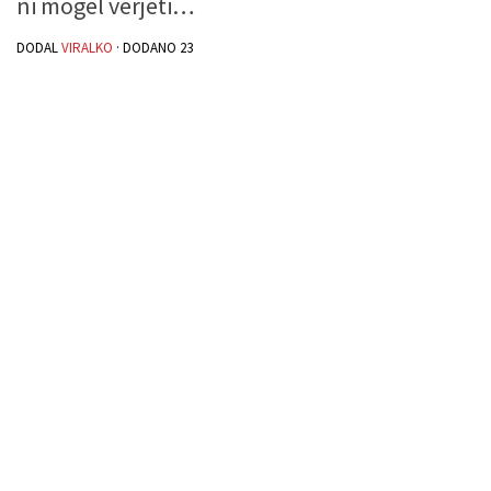
ni mogel verjeti…
DODAL
VIRALKO
· DODANO
23