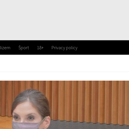
lizem
Šport
18+
Privacy policy