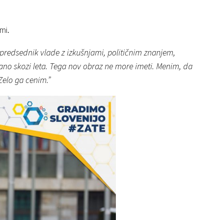
mi.
redsednik vlade z izkušnjami, političnim znanjem,
no skozi leta. Tega nov obraz ne more imeti. Menim, da
 Zelo ga cenim.”