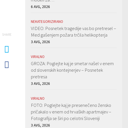
6 AVG, 2026
NEKATEGORIZIRANO
VIDEO: Posnetek tragedije vas bo pretresel –
Med gašenjem požara trčila helikopterja
SHARE
3 AVG, 2026
VIRALNO
GROZA: Poglejte kaj je smetar našel v enem
od slovenskih kontejnerjev – Posnetek
pretresa
3 AVG, 2026
VIRALNO
FOTO: Poglejte kaj je presenečeno žensko
pričakalo v enem od hrvaških apartmajev –
Fotografija se širi po celotni Sloveniji
3 AVG, 2026