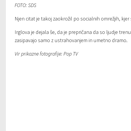
FOTO: SDS
Njen citat je takoj zaokrožil po socialnih omrežjih, kje
Irglova je dejala še, da je prepričana da so ljudje tre
zasipavajo samo z ustrahovanjem in umetno dramo.
Vir prikazne fotografije: Pop TV