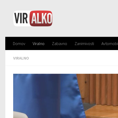
Domov
Viralno
Zabavno
Zanimivosti
Avtomobi
VIRALNO