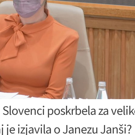
lovenci poskrbela za veli
aj je izjavila o Janezu Janši?