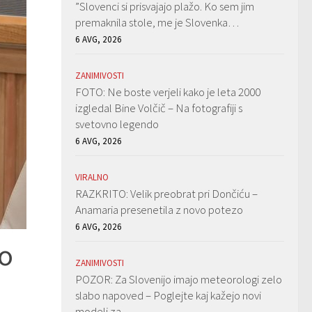
”Slovenci si prisvajajo plažo. Ko sem jim
premaknila stole, me je Slovenka…
6 AVG, 2026
ZANIMIVOSTI
FOTO: Ne boste verjeli kako je leta 2000
izgledal Bine Volčič – Na fotografiji s
svetovno legendo
6 AVG, 2026
VIRALNO
RAZKRITO: Velik preobrat pri Dončiću –
Anamaria presenetila z novo potezo
6 AVG, 2026
ko
ZANIMIVOSTI
POZOR: Za Slovenijo imajo meteorologi zelo
slabo napoved – Poglejte kaj kažejo novi
modeli za…