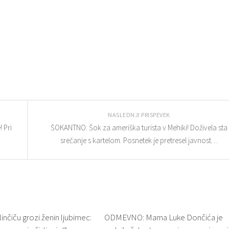
NASLEDNJI PRISPEVEK
! Pri
ŠOKANTNO: Šok za ameriška turista v Mehiki! Doživela sta
srečanje s kartelom. Posnetek je pretresel javnost…
nčiču grozi ženin ljubimec:
ODMEVNO: Mama Luke Dončića je