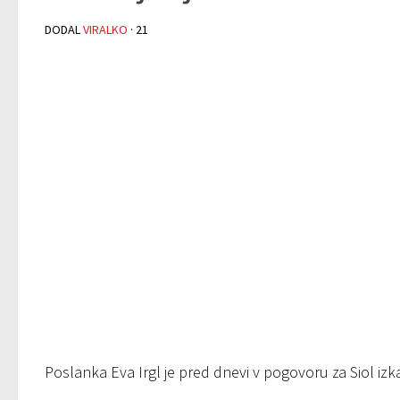
DODAL
VIRALKO
·
21
Poslanka Eva Irgl je pred dnevi v pogovoru za Siol iz