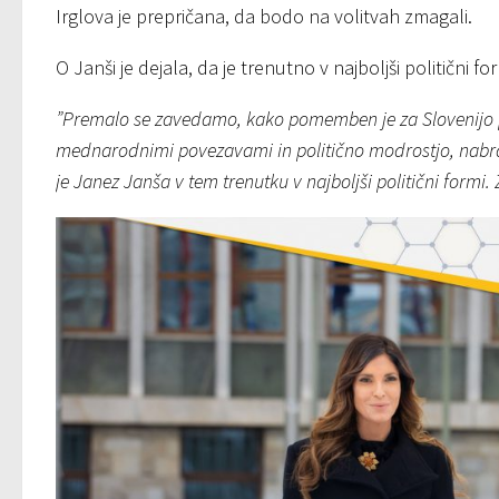
Irglova je prepričana, da bodo na volitvah zmagali.
O Janši je dejala, da je trenutno v najboljši politični for
”Premalo se zavedamo, kako pomemben je za Slovenijo p
mednarodnimi povezavami in politično modrostjo, nabra
je Janez Janša v tem trenutku v najboljši politični formi.