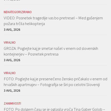
NEKATEGORIZIRANO
VIDEO: Posnetek tragedije vas bo pretresel – Med gašenjem
požara trčila helikopterja
3 AVG, 2026
VIRALNO
GROZA: Poglejte kaj je smetar našel v enem od slovenskih
kontejnerjev – Posnetek pretresa
3 AVG, 2026
VIRALNO
FOTO: Poglejte kaj je presenečeno žensko pričakalo v enem od
hrvaških apartmajev – Fotografija se širi po celotni Sloveniji
3 AVG, 2026
ZANIMIVOSTI
FOTO: Po dolgem času se je oglasila vroča Tina Gaber Golob –