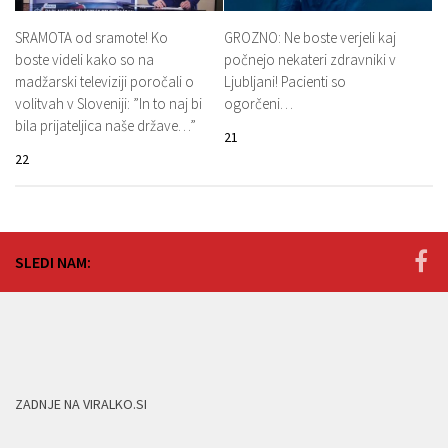
SRAMOTA od sramote! Ko
GROZNO: Ne boste verjeli kaj
boste videli kako so na
počnejo nekateri zdravniki v
madžarski televiziji poročali o
Ljubljani! Pacienti so
volitvah v Sloveniji: ”In to naj bi
ogorčeni…
bila prijateljica naše države…”
21
22
SLEDI NAM:
ZADNJE NA VIRALKO.SI