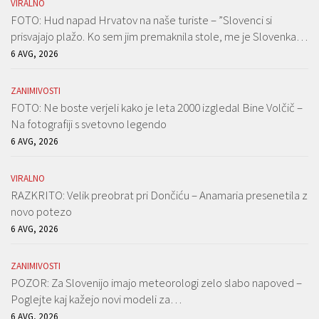
VIRALNO
FOTO: Hud napad Hrvatov na naše turiste – ”Slovenci si
prisvajajo plažo. Ko sem jim premaknila stole, me je Slovenka…
6 AVG, 2026
ZANIMIVOSTI
FOTO: Ne boste verjeli kako je leta 2000 izgledal Bine Volčič –
Na fotografiji s svetovno legendo
6 AVG, 2026
VIRALNO
RAZKRITO: Velik preobrat pri Dončiću – Anamaria presenetila z
novo potezo
6 AVG, 2026
ZANIMIVOSTI
POZOR: Za Slovenijo imajo meteorologi zelo slabo napoved –
Poglejte kaj kažejo novi modeli za…
6 AVG, 2026