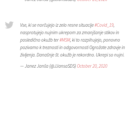
Vse, ki se norčujejo iz zelo resne situacije
#Covid_19
,
nasprotujejo nujnim ukrepom za zmanjšanje stikov in
posledično okužb ter
#MSM
, ki to razpihujejo, ponovno
pozivamo k treznosti in odgovornosti Ogrožate zdravje in
življenja. Današnje št. okužb je rekordno. Ukrepi so nujni.
— Janez Janša (@JJansaSDS)
October 20, 2020