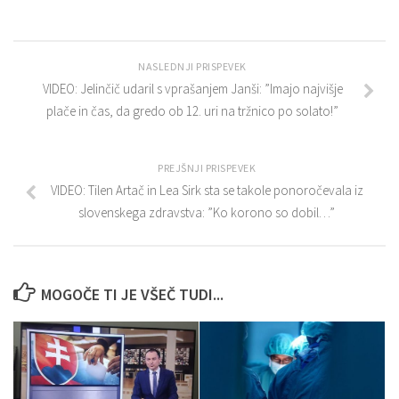
NASLEDNJI PRISPEVEK
VIDEO: Jelinčič udaril s vprašanjem Janši: ”Imajo najvišje
plače in čas, da gredo ob 12. uri na tržnico po solato!”
PREJŠNJI PRISPEVEK
VIDEO: Tilen Artač in Lea Sirk sta se takole ponoročevala iz
slovenskega zdravstva: ”Ko korono so dobil…”
MOGOČE TI JE VŠEČ TUDI...