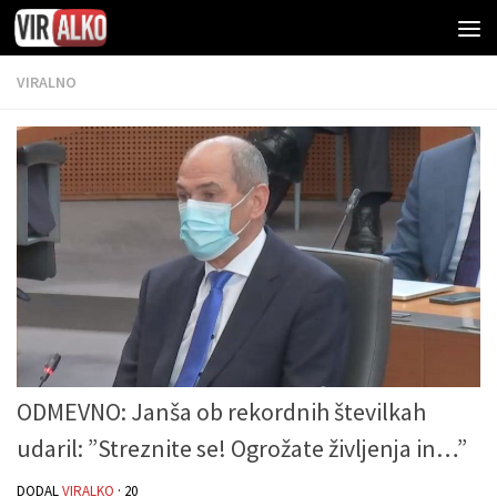
VIRALNO
ODMEVNO: Janša ob rekordnih številkah
udaril: ”Streznite se! Ogrožate življenja in…”
DODAL
VIRALKO
·
20