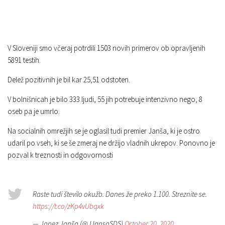
V Sloveniji smo včeraj potrdili 1503 novih primerov ob opravljenih
5891 testih.
Delež pozitivnih je bil kar 25,51 odstoten.
V bolnišnicah je bilo 333 ljudi, 55 jih potrebuje intenzivno nego, 8
oseb pa je umrlo.
Na socialnih omrežjih se je oglasil tudi premier Janša, ki je ostro
udaril po vseh, ki se še zmeraj ne držijo vladnih ukrepov. Ponovno je
pozval k treznosti in odgovornosti
Raste tudi število okužb. Danes že preko 1.100. Streznite se.
https://t.co/zKp4vUbqxk
— Janez Janša (@JJansaSDS)
October 20, 2020