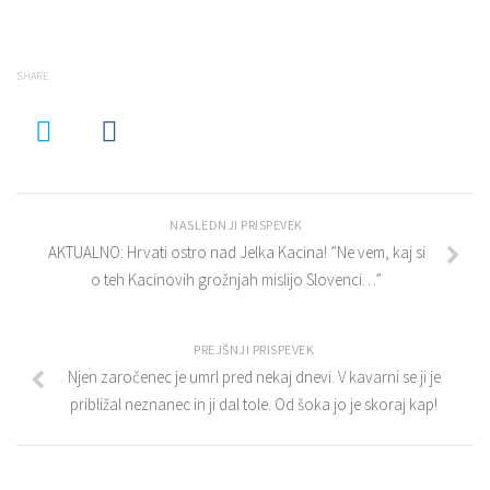
SHARE
NASLEDNJI PRISPEVEK
AKTUALNO: Hrvati ostro nad Jelka Kacina! ”Ne vem, kaj si
o teh Kacinovih grožnjah mislijo Slovenci…”
PREJŠNJI PRISPEVEK
Njen zaročenec je umrl pred nekaj dnevi. V kavarni se ji je
približal neznanec in ji dal tole. Od šoka jo je skoraj kap!