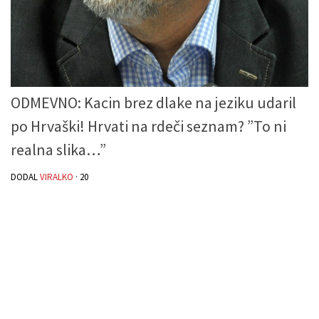
ODMEVNO: Kacin brez dlake na jeziku udaril
po Hrvaški! Hrvati na rdeči seznam? ”To ni
realna slika…”
DODAL
VIRALKO
·
20