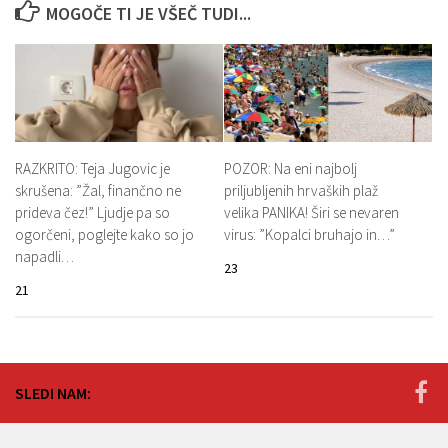
MOGOČE TI JE VŠEČ TUDI...
RAZKRITO: Teja Jugovic je
POZOR: Na eni najbolj
skrušena: ”Žal, finančno ne
priljubljenih hrvaških plaž
prideva čez!” Ljudje pa so
velika PANIKA! Širi se nevaren
ogorčeni, poglejte kako so jo
virus: ”Kopalci bruhajo in…”
napadli…
23
21
SLEDI NAM: