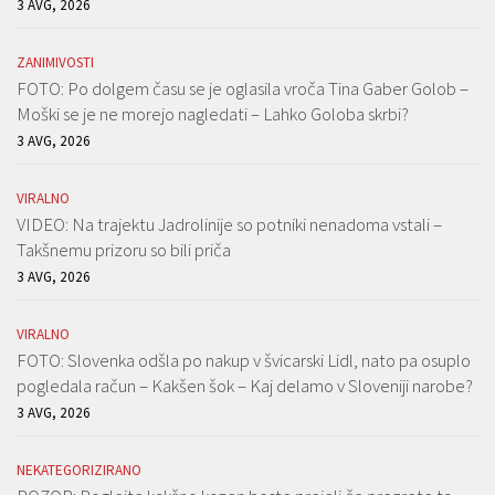
3 AVG, 2026
ZANIMIVOSTI
FOTO: Po dolgem času se je oglasila vroča Tina Gaber Golob –
Moški se je ne morejo nagledati – Lahko Goloba skrbi?
3 AVG, 2026
VIRALNO
VIDEO: Na trajektu Jadrolinije so potniki nenadoma vstali –
Takšnemu prizoru so bili priča
3 AVG, 2026
VIRALNO
FOTO: Slovenka odšla po nakup v švicarski Lidl, nato pa osuplo
pogledala račun – Kakšen šok – Kaj delamo v Sloveniji narobe?
3 AVG, 2026
NEKATEGORIZIRANO