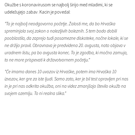
Okužbe s koronavirusom se najbolj širijo med mladimi, ki se
udeležujejo zabav. Kacin je povedal:
”To je najbolj neodgovorno početje. Žalosti me, da bo Hrvaška
spreminjala svoj zakon o nalezljivih boleznih. S tem bodo dobili
pooblastila, da zaprejo tudi posamezne diskoteke, nočne lokale, ki se
ne držijo pravil. Obravnava je predvidena 20. avgusta, nato objava v
uradnem listu, pa bo avgusta konec. To je zgodba, ki močno zamuja,
to ne more prispevati k državotvornem početju.”
”Če imamo danes 10 uvozov iz Hrvaške, potem ima Hrvaška 10
izvozov, ker gre za iste ljudi. Samo zato, ker je bil test opravljen pri nas
in je pri nas odkrita okužba, oni na videz zmanjšajo število okužb na
svojem ozemlju. To ni realna slika.”