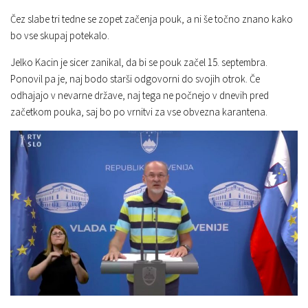
Čez slabe tri tedne se zopet začenja pouk, a ni še točno znano kako
bo vse skupaj potekalo.
Jelko Kacin je sicer zanikal, da bi se pouk začel 15. septembra.
Ponovil pa je, naj bodo starši odgovorni do svojih otrok. Če
odhajajo v nevarne države, naj tega ne počnejo v dnevih pred
začetkom pouka, saj bo po vrnitvi za vse obvezna karantena.