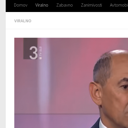
Domov
Viralno
Zabavno
Zanimivosti
Avtomobi
VIRALNO