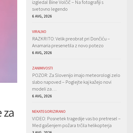
izgledal Bine Volčič – Na fotografiji s
svetovno legendo
6 AVG, 2026
VIRALNO
RAZKRITO: Velik preobrat pri Dončiću –
Anamaria presenetila z novo potezo
6 AVG, 2026
ZANIMIVOSTI
POZOR: Za Slovenijo imajo meteorologi zelo
slabo napoved – Poglejte kaj kažejo novi
modeli za…
6 AVG, 2026
 za
NEKATEGORIZIRANO
VIDEO: Posnetek tragedije vas bo pretresel –
Med gašenjem požara trčila helikopterja
3 AVG, 2026