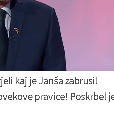
li kaj je Janša zabrusil
ovekove pravice! Poskrbel je