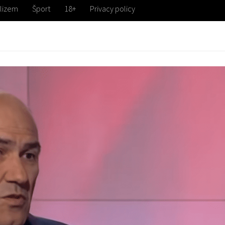
lizem
Šport
18+
Privacy policy