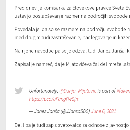
Pred dnevi je komisarka za človekove pravice Sveta Ev
ustavijo poslabševanje razmer na področjih svobode me
Povedala je, da so se razmere na področju svobode 
med drugim tudi zastraševanje, nadlegovanje in kazen
Na njene navedbe pa se je odzval tudi Janez Janša, ki 
Zapisal je namreč, da je Mijatovićeva žal del mreže la
Unfortunately,
@Dunja_Mijatovic
is part of
#fake
https://t.co/uFangFwSjm
— Janez Janša (@JJansaSDS)
June 6, 2021
Delil pa je tudi zapis svetovalca za odnose z javnostjo 