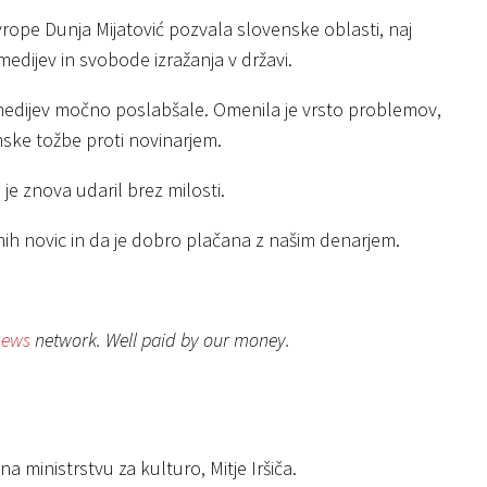
rope Dunja Mijatović pozvala slovenske oblasti, naj
dijev in svobode izražanja v državi.
medijev močno poslabšale. Omenila je vrsto problemov,
ske tožbe proti novinarjem.
je znova udaril brez milosti.
žnih novic in da je dobro plačana z našim denarjem.
news
network. Well paid by our money.
na ministrstvu za kulturo, Mitje Iršiča.