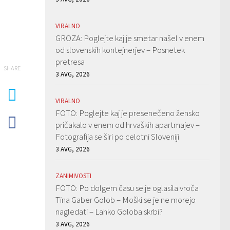
VIRALNO
GROZA: Poglejte kaj je smetar našel v enem
od slovenskih kontejnerjev – Posnetek
pretresa
SHARE
3 AVG, 2026
VIRALNO
FOTO: Poglejte kaj je presenečeno žensko
pričakalo v enem od hrvaških apartmajev –
Fotografija se širi po celotni Sloveniji
3 AVG, 2026
ZANIMIVOSTI
FOTO: Po dolgem času se je oglasila vroča
Tina Gaber Golob – Moški se je ne morejo
nagledati – Lahko Goloba skrbi?
3 AVG, 2026