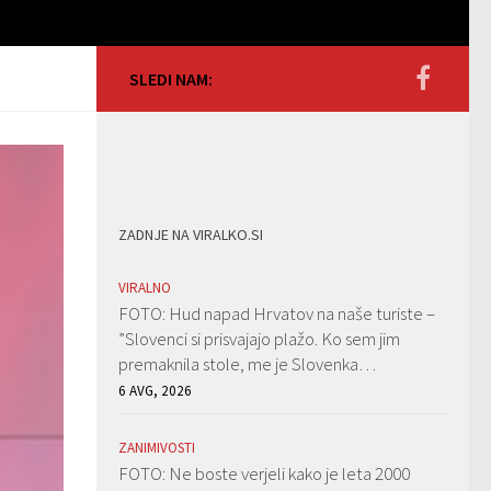
SLEDI NAM:
ZADNJE NA VIRALKO.SI
VIRALNO
FOTO: Hud napad Hrvatov na naše turiste –
”Slovenci si prisvajajo plažo. Ko sem jim
premaknila stole, me je Slovenka…
6 AVG, 2026
ZANIMIVOSTI
FOTO: Ne boste verjeli kako je leta 2000