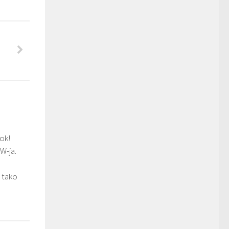
šok!
W-ja.
, tako