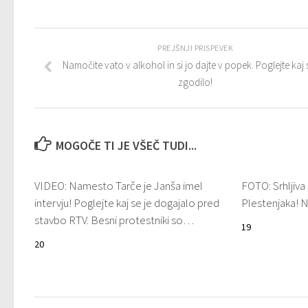
PREJŠNJI PRISPEVEK
Namočite vato v alkohol in si jo dajte v popek. Poglejte kaj
zgodilo!
MOGOČE TI JE VŠEČ TUDI...
VIDEO: Namesto Tarče je Janša imel
FOTO: Srhljiv
intervju! Poglejte kaj se je dogajalo pred
Plestenjaka! 
stavbo RTV. Besni protestniki so…
19
20