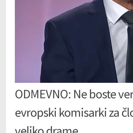
ODMEVNO: Ne boste verje
evropski komisarki za čl
veliko drame…