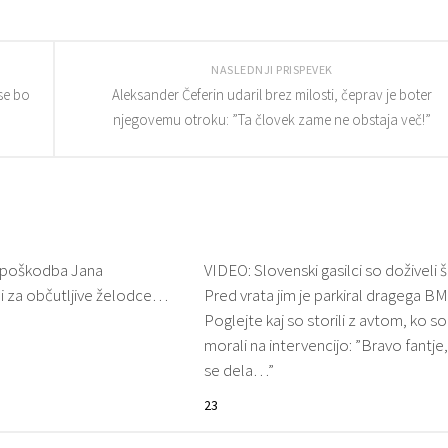
NASLEDNJI PRISPEVEK
 se bo
Aleksander Čeferin udaril brez milosti, čeprav je boter
njegovemu otroku: ”Ta človek zame ne obstaja več!”
a poškodba Jana
VIDEO: Slovenski gasilci so doživeli 
Ni za občutljive želodce…
Pred vrata jim je parkiral dragega BM
Poglejte kaj so storili z avtom, ko so
morali na intervencijo: ”Bravo fantje
se dela…”
23