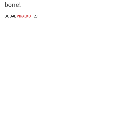
bone!
DODAL
VIRALKO
·
20