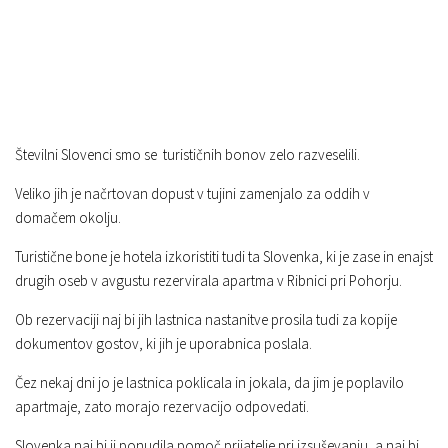
Številni Slovenci smo se turističnih bonov zelo razveselili.
Veliko jih je načrtovan dopust v tujini zamenjalo za oddih v
domačem okolju.
Turistične bone je hotela izkoristiti tudi ta Slovenka, ki je zase in enajst
drugih oseb v avgustu rezervirala apartma v Ribnici pri Pohorju.
Ob rezervaciji naj bi jih lastnica nastanitve prosila tudi za kopije
dokumentov gostov, ki jih je uporabnica poslala.
Čez nekaj dni jo je lastnica poklicala in jokala, da jim je poplavilo
apartmaje, zato morajo rezervacijo odpovedati.
Slovenka naj bi ji ponudila pomoč prijatelje pri izsuševanju, a naj bi