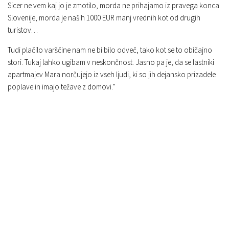
Sicer ne vem kaj jo je zmotilo, morda ne prihajamo iz pravega konca
Slovenije, morda je naših 1000 EUR manj vrednih kot od drugih
turistov…
Tudi plačilo varščine nam ne bi bilo odveč, tako kot se to običajno
stori. Tukaj lahko ugibam v neskončnost. Jasno pa je, da se lastniki
apartmajev Mara norčujejo iz vseh ljudi, ki so jih dejansko prizadele
poplave in imajo težave z domovi.”