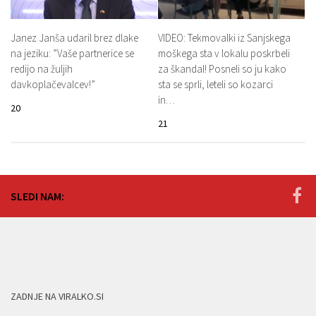
Janez Janša udaril brez dlake
VIDEO: Tekmovalki iz Sanjskega
na jeziku: ”Vaše partnerice se
moškega sta v lokalu poskrbeli
redijo na žuljih
za škandal! Posneli so ju kako
davkoplačevalcev!”
sta se sprli, leteli so kozarci
in…
20
21
SLEDI NAM:
ZADNJE NA VIRALKO.SI