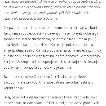
rezervacijo celotne hiše (…) (Ribnica pri Pohorju), za 12 oseb, od 21. 8.
do 24.8. Ker je bila ponudba super, čeprav ne ravno poceni, smo hišo
rezervirali, gospa je rezervacijo potrdila (!!!). Cela skupina si je
rezervirala dopust za točno te datume.
Gospa je nato prosila za osebne dokumente zaradi plačila z boni.
Takoj sem jih posredovala. Nato nekaj dni nisem prejela nobenega
sporočila in sem se enkrat pisala, če je prejela mail. Nato mi je (…)
dala številko, da naj jo pokličem. Ko sem jih poklicala, je jokala, da
jim je apartmaje zalilo, da imajo poplave, naravna nesreča itd., in da
hiša ne bo suha do našega termina in zato odpoveduje rezervacijo.
Ker je v naši skupini prijatelj s podjetjem, ki se ukvarja z izsuševanje
poplav, sem ji ponudila pomoč, ki jo je zavrnila.
To mi je bilo sumljivo. Danes smo (…) klicali iz druge številke in
začudoma je hiša PROSTA na naše datume, ne duha ne sluha o
kakšni poplavi.
Okej, če jim kot ljudje na osebnah nismo bili všeč, bi povedali tako,
nočemo vas, ne damo vam… Bili bi iskreni, ne pa da so grdo lagali!