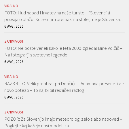
VIRALNO
FOTO: Hud napad Hrvatov na naše turiste – ”Slovenci si
prisvajajo plažo. Ko sem jim premaknila stole, me je Slovenka…
6 AVG, 2026
ZANIMIVOSTI
FOTO: Ne boste verjeli kako je leta 2000 izgledal Bine Volčič –
Na fotografiji s svetovno legendo
6 AVG, 2026
VIRALNO
RAZKRITO: Velik preobrat pri Dončiću – Anamaria presenetila z
novo potezo – To naj bi bil resničen razlog
6 AVG, 2026
ZANIMIVOSTI
POZOR: Za Slovenijo imajo meteorologi zelo slabo napoved –
Poglejte kaj kažejo novi modeli za…