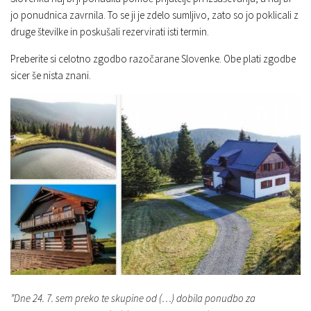
jo ponudnica zavrnila. To se ji je zdelo sumljivo, zato so jo poklicali z
druge številke in poskušali rezervirati isti termin.
Preberite si celotno zgodbo razočarane Slovenke. Obe plati zgodbe
sicer še nista znani.
”Dne 24. 7. sem preko te skupine od (…) dobila ponudbo za