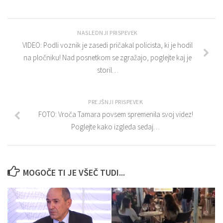
NASLEDNJI PRISPEVEK
VIDEO: Podli voznik je zasedi pričakal policista, ki je hodil
na pločniku! Nad posnetkom se zgražajo, poglejte kaj je
storil…
PREJŠNJI PRISPEVEK
FOTO: Vroča Tamara povsem spremenila svoj videz!
Poglejte kako izgleda sedaj…
MOGOČE TI JE VŠEČ TUDI...