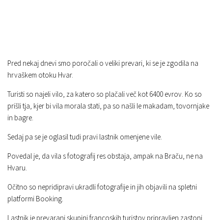
Pred nekaj dnevi smo poročali o veliki prevari, ki se je zgodila na
hrvaškem otoku Hvar.
Turisti so najeli vilo, za katero so plačali več kot 6400 evrov. Ko so
prišli tja, kjer bi vila morala stati, pa so našli le makadam, tovornjake
in bagre.
Sedaj pa se je oglasil tudi pravi lastnik omenjene vile.
Povedal je, da vila s fotografij res obstaja, ampak na Braču, ne na
Hvaru.
Očitno so nepridipravi ukradli fotografije in jih objavili na spletni
platformi Booking.
Lastnik je prevarani skupini francoskih turistov pripravljen zastonj