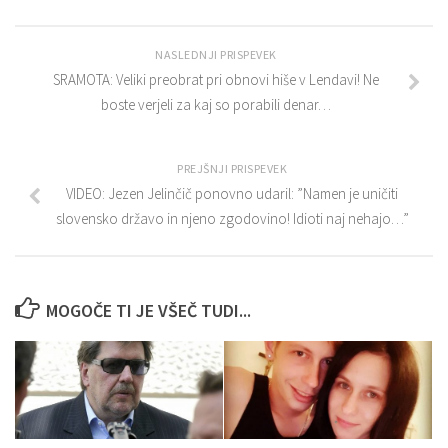
NASLEDNJI PRISPEVEK
SRAMOTA: Veliki preobrat pri obnovi hiše v Lendavi! Ne
boste verjeli za kaj so porabili denar…
PREJŠNJI PRISPEVEK
VIDEO: Jezen Jelinčič ponovno udaril: ”Namen je uničiti
slovensko državo in njeno zgodovino! Idioti naj nehajo…”
MOGOČE TI JE VŠEČ TUDI...