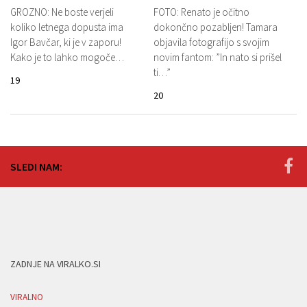
GROZNO: Ne boste verjeli
FOTO: Renato je očitno
koliko letnega dopusta ima
dokončno pozabljen! Tamara
Igor Bavčar, ki je v zaporu!
objavila fotografijo s svojim
Kako je to lahko mogoče…
novim fantom: ”In nato si prišel
ti…”
19
20
SLEDI NAM:
ZADNJE NA VIRALKO.SI
VIRALNO