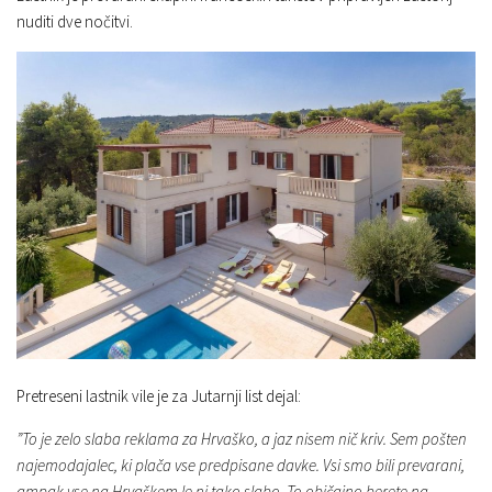
nuditi dve nočitvi.
Pretreseni lastnik vile je za Jutarnji list dejal:
”To je zelo slaba reklama za Hrvaško, a jaz nisem nič kriv. Sem pošten
najemodajalec, ki plača vse predpisane davke. Vsi smo bili prevarani,
ampak vse na Hrvaškem le ni tako slabo. To običajno berete na