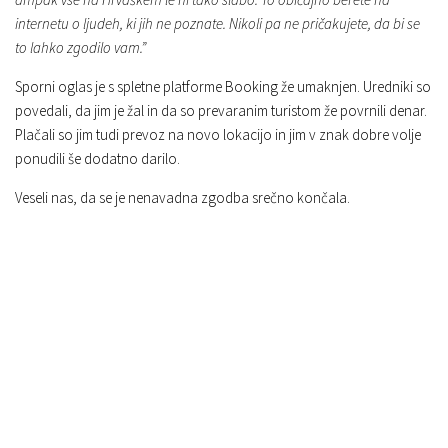
internetu o ljudeh, ki jih ne poznate. Nikoli pa ne pričakujete, da bi se
to lahko zgodilo vam.”
Sporni oglas je s spletne platforme Booking že umaknjen. Uredniki so
povedali, da jim je žal in da so prevaranim turistom že povrnili denar.
Plačali so jim tudi prevoz na novo lokacijo in jim v znak dobre volje
ponudili še dodatno darilo.
Veseli nas, da se je nenavadna zgodba srečno končala.