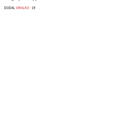
DODAL
VIRALKO
·
19