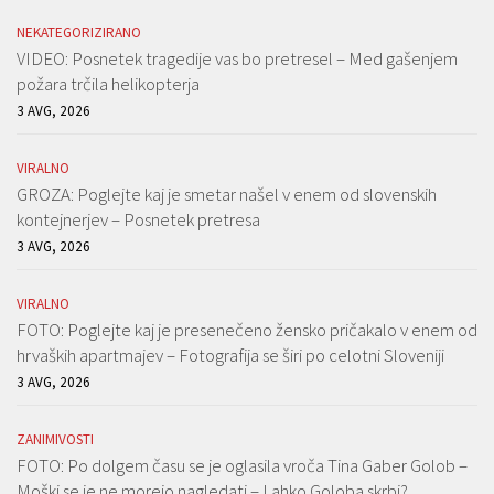
NEKATEGORIZIRANO
VIDEO: Posnetek tragedije vas bo pretresel – Med gašenjem
požara trčila helikopterja
3 AVG, 2026
VIRALNO
GROZA: Poglejte kaj je smetar našel v enem od slovenskih
kontejnerjev – Posnetek pretresa
3 AVG, 2026
VIRALNO
FOTO: Poglejte kaj je presenečeno žensko pričakalo v enem od
hrvaških apartmajev – Fotografija se širi po celotni Sloveniji
3 AVG, 2026
ZANIMIVOSTI
FOTO: Po dolgem času se je oglasila vroča Tina Gaber Golob –
Moški se je ne morejo nagledati – Lahko Goloba skrbi?