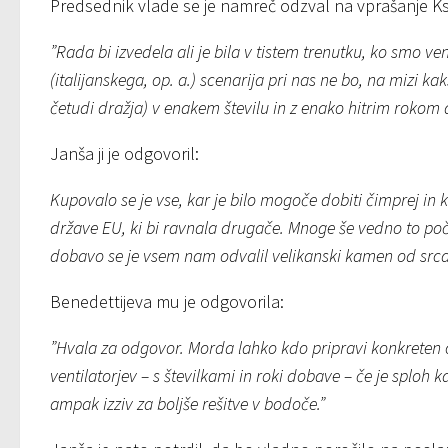
Predsednik vlade se je namreč odzval na vprašanje Ksen
”Rada bi izvedela ali je bila v tistem trenutku, ko smo ven
(italijanskega, op. a.) scenarija pri nas ne bo, na mizi k
četudi dražja) v enakem številu in z enako hitrim rokom
Janša ji je odgovoril:
Kupovalo se je vse, kar je bilo mogoče dobiti čimprej i
države EU, ki bi ravnala drugače. Mnoge še vedno to počn
dobavo se je vsem nam odvalil velikanski kamen od src
Benedettijeva mu je odgovorila:
”Hvala za odgovor. Morda lahko kdo pripravi konkreten o
ventilatorjev – s številkami in roki dobave – če je sploh k
ampak izziv za boljše rešitve v bodoče.”