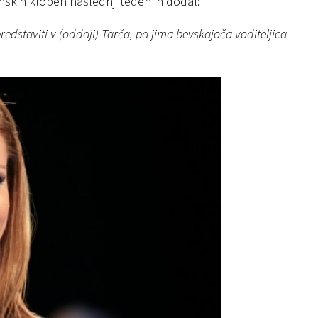
nskih klopeh naslednji teden in dodal:
redstaviti v (oddaji) Tarča, pa jima bevskajoča voditeljica