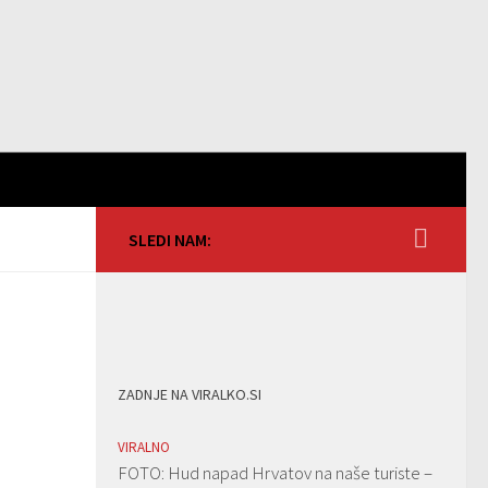
SLEDI NAM:
ZADNJE NA VIRALKO.SI
VIRALNO
FOTO: Hud napad Hrvatov na naše turiste –