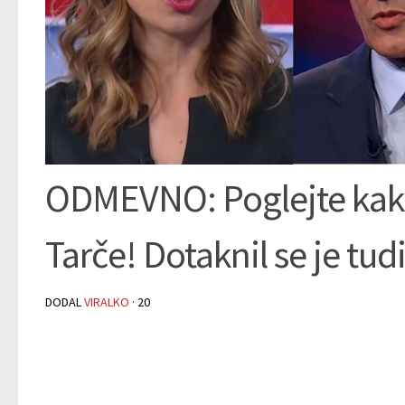
ODMEVNO: Poglejte kako 
Tarče! Dotaknil se je tu
DODAL
VIRALKO
·
20