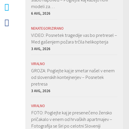
modeli za…
6 AVG, 2026
NEKATEGORIZIRANO
VIDEO: Posnetek tragedije vas bo pretresel –
Med gašenjem požara trčila helikopterja
3 AVG, 2026
VIRALNO
GROZA: Poglejte kaj je smetar našel v enem
od slovenskih kontejnerjev – Posnetek
pretresa
3 AVG, 2026
VIRALNO
FOTO: Poglejte kaj je presenečeno žensko
pričakalo v enem od hrvaških apartmajev –
Fotografija se širi po celotni Sloveniji