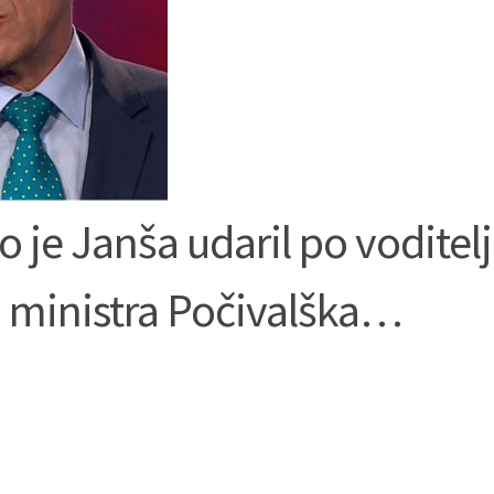
je Janša udaril po voditelj
di ministra Počivalška…