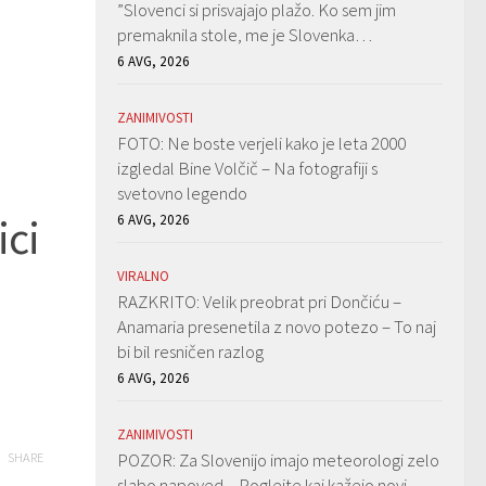
”Slovenci si prisvajajo plažo. Ko sem jim
premaknila stole, me je Slovenka…
6 AVG, 2026
ZANIMIVOSTI
FOTO: Ne boste verjeli kako je leta 2000
izgledal Bine Volčič – Na fotografiji s
svetovno legendo
ici
6 AVG, 2026
VIRALNO
RAZKRITO: Velik preobrat pri Dončiću –
Anamaria presenetila z novo potezo – To naj
bi bil resničen razlog
6 AVG, 2026
ZANIMIVOSTI
POZOR: Za Slovenijo imajo meteorologi zelo
SHARE
slabo napoved – Poglejte kaj kažejo novi