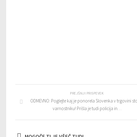
PREJŠNJI PRISPEVEK
ODMEVNO: Poglejte kaj je ponorela Slovenka v trgovini sto
varnostniku! Prišla je tudi policija in…
MOGOČE TI JE VŠEČ TUDI...