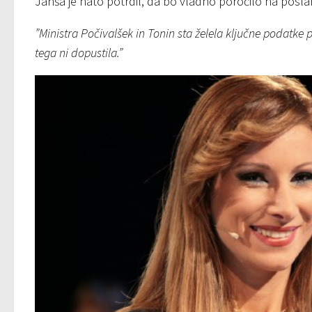
Janša je nato potrdil, da bo vladno poročilo na posla
”Ministra Počivalšek in Tonin sta želela ključne podatke p
tega ni dopustila.”