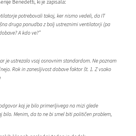
ije Benedetti, ki je zapisala:
tilatorje potrebovali takoj, ker nismo vedeli, da IT
akšna druga ponudba z bolj ustreznimi ventilatorji (pa
 dobave? A kdo ve?”
n kar je ustrezalo vsaj osnovnim standardom. Ne poznam
ejo. Rok in zanesljivost dobave faktor št. 1. Z vsako
a
dgovor kaj je bilo primerljivega na mizi glede
aj bilo. Menim, da to ne bi smel biti političen problem,