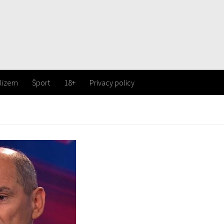
lizem
Šport
18+
Privacy policy