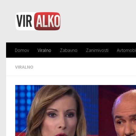
Domov
Viralno
Zabavno
Zanimivosti
Avtomobi
VIRALNO