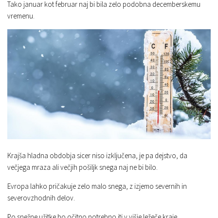
Tako januar kot februar naj bi bila zelo podobna decemberskemu
vremenu.
Krajša hladna obdobja sicer niso izključena, je pa dejstvo, da
večjega mraza ali večjih pošiljk snega naj ne bi bilo.
Evropa lahko pričakuje zelo malo snega, z izjemo severnih in
severovzhodnih delov.
Po snežne užitke bo očitno potrebno iti v višje ležeče kraje.