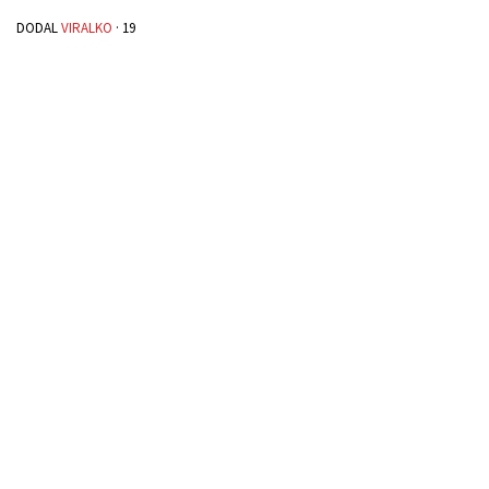
DODAL
VIRALKO
·
19