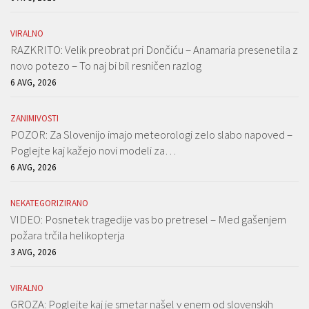
VIRALNO
RAZKRITO: Velik preobrat pri Dončiću – Anamaria presenetila z
novo potezo – To naj bi bil resničen razlog
6 AVG, 2026
ZANIMIVOSTI
POZOR: Za Slovenijo imajo meteorologi zelo slabo napoved –
Poglejte kaj kažejo novi modeli za…
6 AVG, 2026
NEKATEGORIZIRANO
VIDEO: Posnetek tragedije vas bo pretresel – Med gašenjem
požara trčila helikopterja
3 AVG, 2026
VIRALNO
GROZA: Poglejte kaj je smetar našel v enem od slovenskih