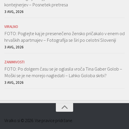
kontejnerjev – Posnetek pretresa
3 AVG, 2026
VIRALNO
FOTO: Poglejte kaj je presenečeno žensko pričakalo v enem od
hrvaških apartmajev – Fotografija se širi po celotni Sloveniji
3 AVG, 2026
ZANIMIVOSTI
FOTO: Po dolgem času se je oglasila vroča Tina Gaber Golob –
Moški se je ne morejo nagledati – Lahko Goloba skrbi?
3 AVG, 2026
Viralko.si © 2026. Vse pravice pridržane.