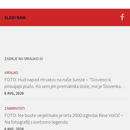
SLEDI NAM:
ZADNJE NA VIRALKO.SI
VIRALNO
FOTO: Hud napad Hrvatov na naše turiste – ”Slovenci si
prisvajajo plažo. Ko sem jim premaknila stole, me je Slovenka…
6 AVG, 2026
ZANIMIVOSTI
FOTO: Ne boste verjeli kako je leta 2000 izgledal Bine Volčič –
Na fotografiji s svetovno legendo
6 AVG, 2026