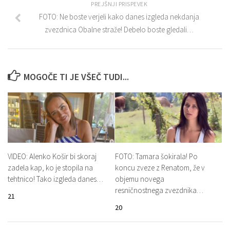
PREJŠNJI PRISPEVEK
FOTO: Ne boste verjeli kako danes izgleda nekdanja
zvezdnica Obalne straže! Debelo boste gledali…
MOGOČE TI JE VŠEČ TUDI...
VIDEO: Alenko Košir bi skoraj
FOTO: Tamara šokirala! Po
zadela kap, ko je stopila na
koncu zveze z Renatom, že v
tehtnico! Tako izgleda danes…
objemu novega
resničnostnega zvezdnika…
21
20