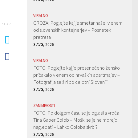
VIRALNO
GROZA: Poglejte kaj je smetar našel v enem
SHARE
od slovenskih kontejnerjev – Posnetek
pretresa
3 AVG, 2026
VIRALNO
FOTO: Poglejte kaj je presenečeno žensko
pričakalo v enem od hrvaških apartmajev –
Fotografija se širi po celotni Sloveniji
3 AVG, 2026
ZANIMIVOSTI
FOTO: Po dolgem času se je oglasila vroča
Tina Gaber Golob – Moški se je ne morejo
nagledati – Lahko Goloba skrbi?
3 AVG, 2026