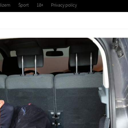
lizem
Šport
18+
Privacy policy