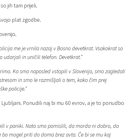
so jih tam prijeli.
 svojo plat zgodbe.
ovenijo.
olicija me je vrnila nazaj v Bosno devetkrat. Vsakokrat so
darjali in uničili telefon. Devetkrat.”
orimo. Ko smo naposled vstopili v Slovenijo, smo zagledali
stresom in smo le razmišljali o tem, kako čim prej
ke policije.”
 Ljubljani. Ponudili naj bi mu 60 evrov, a je to ponudbo
li v paniki. Nato smo pomislili, da morda ni dobro, da
 bo mogel priti do doma brez avta. Če bi se mu kaj