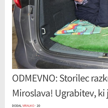
ODMEVNO: Storilec razkril
Miroslava! Ugrabitev, ki 
DODAL
VIRALKO
·
20