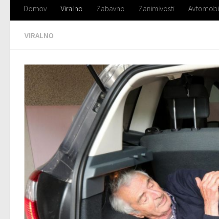
Domov
Viralno
Zabavno
Zanimivosti
Avtomobi
VIRALNO