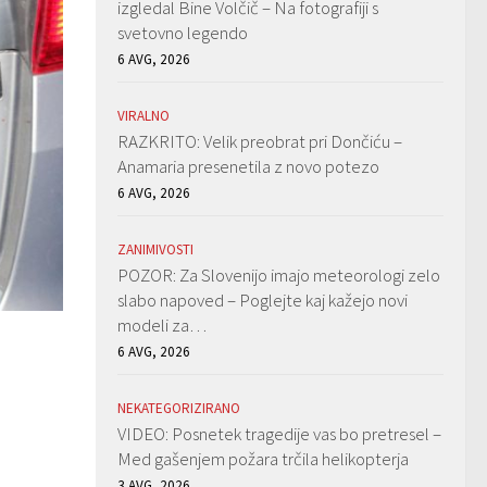
izgledal Bine Volčič – Na fotografiji s
svetovno legendo
6 AVG, 2026
VIRALNO
RAZKRITO: Velik preobrat pri Dončiću –
Anamaria presenetila z novo potezo
6 AVG, 2026
ZANIMIVOSTI
POZOR: Za Slovenijo imajo meteorologi zelo
slabo napoved – Poglejte kaj kažejo novi
modeli za…
6 AVG, 2026
NEKATEGORIZIRANO
VIDEO: Posnetek tragedije vas bo pretresel –
Med gašenjem požara trčila helikopterja
3 AVG, 2026