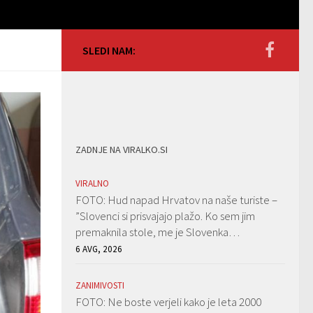
SLEDI NAM:
ZADNJE NA VIRALKO.SI
VIRALNO
FOTO: Hud napad Hrvatov na naše turiste –
”Slovenci si prisvajajo plažo. Ko sem jim
premaknila stole, me je Slovenka…
6 AVG, 2026
ZANIMIVOSTI
FOTO: Ne boste verjeli kako je leta 2000