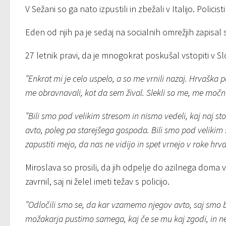
V Sežani so ga nato izpustili in zbežali v Italijo. Policisti 
Eden od njih pa je sedaj na socialnih omrežjih zapisal
27 letnik pravi, da je mnogokrat poskušal vstopiti v Sl
”Enkrat mi je celo uspelo, a so me vrnili nazaj. Hrvaška p
me obravnavali, kot da sem žival. Slekli so me, me močno u
”Bili smo pod velikim stresom in nismo vedeli, kaj naj st
avto, poleg pa starejšega gospoda. Bili smo pod velikim 
zapustiti mejo, da nas ne vidijo in spet vrnejo v roke hrvaš
Miroslava so prosili, da jih odpelje do azilnega doma v
zavrnil, saj ni želel imeti težav s policijo.
”Odločili smo se, da kar vzamemo njegov avto, saj smo bi
možakarja pustimo samega, kaj če se mu kaj zgodi, in ne