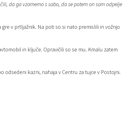
dločili, da ga vzamemo s sabo, da se potem on sam odpelje
gre v prtljažnik. Na poti so si nato premislili in vožnjo
 avtomobil in ključe. Opravičili so se mu. Kmalu zatem
po odsedeni kazni, nahaja v Centru za tujce v Postojni.