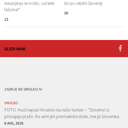
mesarjenja še ni bilo, začetek
širi po celotni Sloveniji
fašizma!”
26
22
SLEDI NAM:
ZADNJE NA VIRALKO.SI
VIRALNO
FOTO: Hud napad Hrvatov na naše turiste – ”Slovenci si
prisvajajo plažo. Ko sem jim premaknila stole, me je Slovenka…
6 AVG, 2026