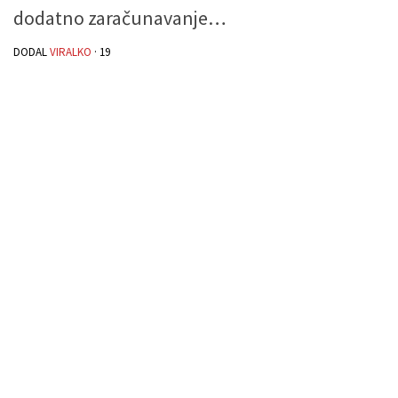
dodatno zaračunavanje…
DODAL
VIRALKO
·
19