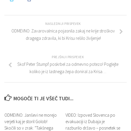
NASLEDNJI PRISPEVEK
ODMEVNO: Zavarovalnica pojasnila zakaj ne krije stroškov
dragega zdravila, ki bi Krisu rešilo življenje!
PREJŠNJI PRISPEVEK
Škof Peter Štumpf poskrbel za odmevno potezo! Poglejte
koliko je iz lastnega žepa doniral za Krisa…
MOGOČE TI JE VŠEČ TUDI...
ODMEVNO: Janševi ne morejo
VIDEO: Izpoved Slovenca po
verjeti kaj je storil Golob!
evakuaciji iz Dubaja je
Skočili so v zrak: ”Takšnega
razburilo državo – posnetek se