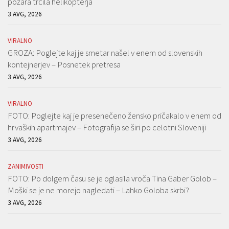
požara trčila helikopterja
3 AVG, 2026
VIRALNO
GROZA: Poglejte kaj je smetar našel v enem od slovenskih
kontejnerjev – Posnetek pretresa
3 AVG, 2026
VIRALNO
FOTO: Poglejte kaj je presenečeno žensko pričakalo v enem od
hrvaških apartmajev – Fotografija se širi po celotni Sloveniji
3 AVG, 2026
ZANIMIVOSTI
FOTO: Po dolgem času se je oglasila vroča Tina Gaber Golob –
Moški se je ne morejo nagledati – Lahko Goloba skrbi?
3 AVG, 2026