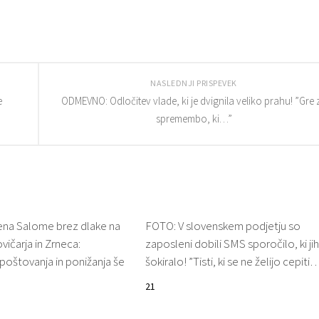
NASLEDNJI PRISPEVEK
e
ODMEVNO: Odločitev vlade, ki je dvignila veliko prahu! ”Gre 
spremembo, ki…”
na Salome brez dlake na
FOTO: V slovenskem podjetju so
vičarja in Zrneca:
zaposleni dobili SMS sporočilo, ki jih
poštovanja in ponižanja še
šokiralo! ”Tisti, ki se ne želijo cepiti
21