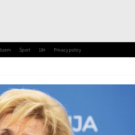
lizem
Šport
18+
Privacy policy