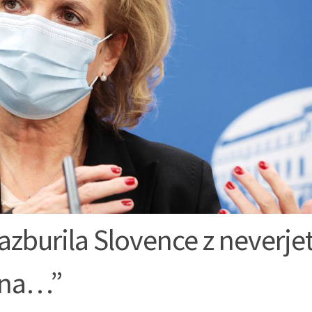
zburila Slovence z neverje
e na…”