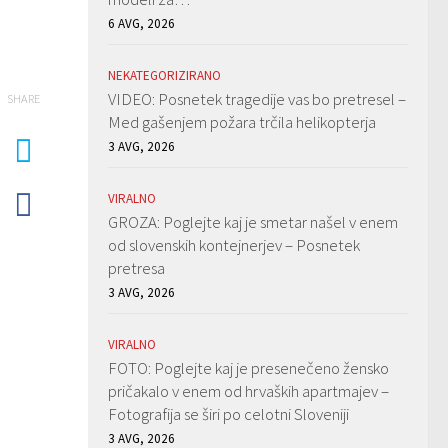
6 AVG, 2026
NEKATEGORIZIRANO
VIDEO: Posnetek tragedije vas bo pretresel –
SHARE
Med gašenjem požara trčila helikopterja
3 AVG, 2026
VIRALNO
GROZA: Poglejte kaj je smetar našel v enem
od slovenskih kontejnerjev – Posnetek
pretresa
3 AVG, 2026
VIRALNO
FOTO: Poglejte kaj je presenečeno žensko
pričakalo v enem od hrvaških apartmajev –
Fotografija se širi po celotni Sloveniji
3 AVG, 2026