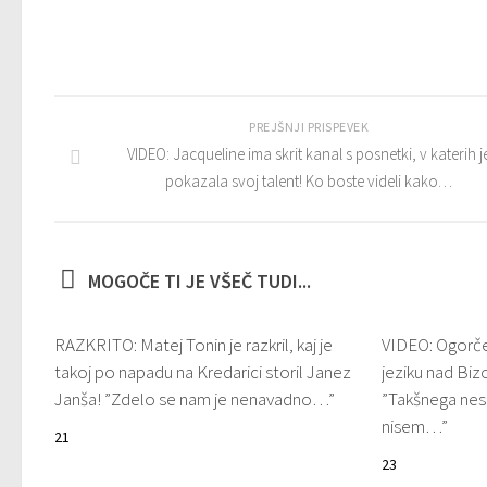
PREJŠNJI PRISPEVEK
VIDEO: Jacqueline ima skrit kanal s posnetki, v katerih j
pokazala svoj talent! Ko boste videli kako…
MOGOČE TI JE VŠEČ TUDI...
RAZKRITO: Matej Tonin je razkril, kaj je
VIDEO: Ogorče
takoj po napadu na Kredarici storil Janez
jeziku nad Bizo
Janša! ”Zdelo se nam je nenavadno…”
”Takšnega nes
nisem…”
21
23