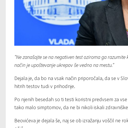
”Ne zanašajte se na negativen test oziroma ga razumite k
način je upoštevanje ukrepov še vedno na mestu.”
Dejala je, da bo na vsak način priporočala, da se v Slo
hitrih testov tudi v prihodnje.
Po njenih besedah so ti testi koristni predvsem za vse t
tako malo simptomov, da ne bi nikoli iskali zdravnišk
Beovićeva je dejala še, naj se ob izražanju voščil ne 