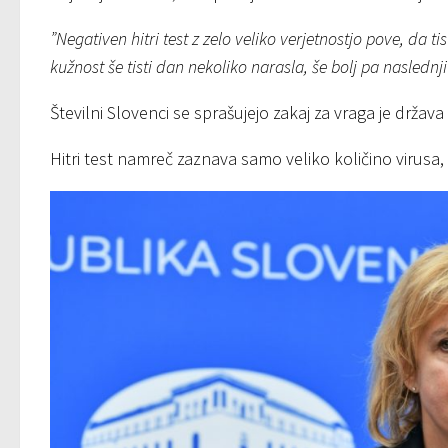
”Negativen hitri test z zelo veliko verjetnostjo pove, da t
kužnost še tisti dan nekoliko narasla, še bolj pa naslednji
Številni Slovenci se sprašujejo zakaj za vraga je drža
Hitri test namreč zaznava samo veliko količino virusa,