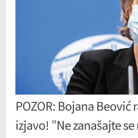
POZOR: Bojana Beović ra
izjavo! ”Ne zanašajte s