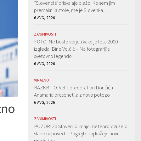
”Slovenci si prisvajajo plažo. Ko sem jim
premaknila stole, me je Slovenka…
6 AVG, 2026
ZANIMIVOSTI
FOTO: Ne boste verjeli kako je leta 2000
izgledal Bine Volčič – Na fotografiji s
svetovno legendo
6 AVG, 2026
VIRALNO
RAZKRITO: Velik preobrat pri Dončiću –
Anamaria presenetila z novo potezo
6 AVG, 2026
tno
ZANIMIVOSTI
POZOR: Za Slovenijo imajo meteorologi zelo
slabo napoved – Poglejte kaj kažejo novi
modeli za…