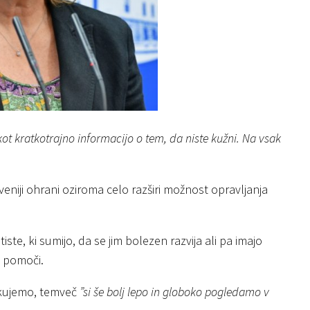
ot kratkotrajno informacijo o tem, da niste kužni. Na vsak
veniji ohrani oziroma celo razširi možnost opravljanja
iste, ki sumijo, da se jim bolezen razvija ali pa imajo
e pomoči.
rokujemo, temveč
”si še bolj lepo in globoko pogledamo v