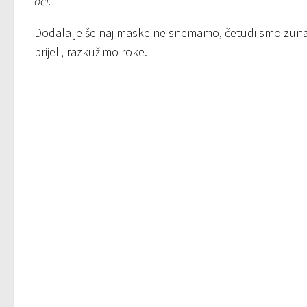
oči.”
Dodala je še naj maske ne snemamo, četudi smo zunaj
prijeli, razkužimo roke.