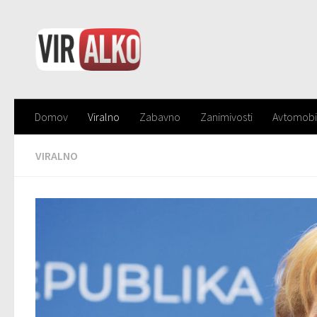
Domov
Viralno
Zabavno
Zanimivosti
Avtomobi
VIRALNO