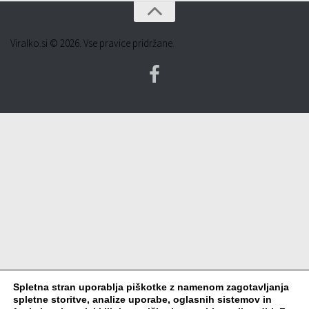
Viralko.si © 2026. Vse pravice pridržane.
Spletna stran uporablja piškotke z namenom zagotavljanja
spletne storitve, analize uporabe, oglasnih sistemov in