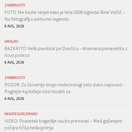
ZANIMIVOSTI
FOTO: Ne boste verjeli kako je leta 2000 izgledal Bine Volčič –
Na fotografiji s svetovno legendo
6 AVG, 2026
VIRALNO
RAZKRITO: Velik preobrat pri Dončiću – Anamaria presenetila z
novo potezo
6 AVG, 2026
ZANIMIVOSTI
POZOR: Za Slovenijo imajo meteorologi zelo slabo napoved –
Poglejte kaj kažejo novi modeli za…
6 AVG, 2026
NEKATEGORIZIRANO
VIDEO: Posnetek tragedije vas bo pretresel – Med gašenjem
požara trčila helikopterja