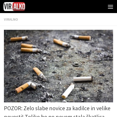
VIRALNO
POZOR: Zelo slabe novice za kadilce in velike
novosti! Toliko bo po novem stala škatlica