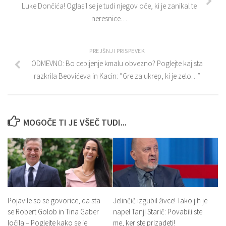
Luke Dončića! Oglasil se je tudi njegov oče, ki je zanikal te
neresnice…
PREJŠNJI PRISPEVEK
ODMEVNO: Bo cepljenje kmalu obvezno? Poglejte kaj sta
razkrila Beovićeva in Kacin: ”Gre za ukrep, ki je zelo…”
MOGOČE TI JE VŠEČ TUDI...
Pojavile so se govorice, da sta
Jelinčič izgubil živce! Tako jih je
se Robert Golob in Tina Gaber
napel Tanji Starič: Povabili ste
ločila – Poglejte kako se je
me, ker ste prizadeti!