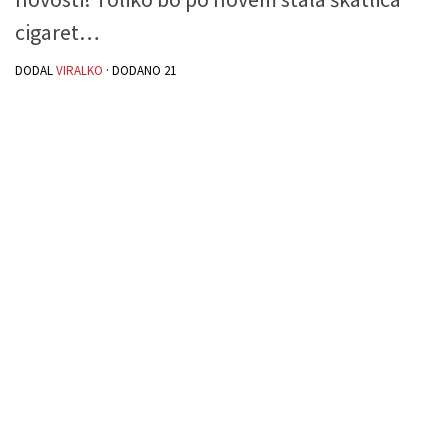
cigaret…
DODAL
VIRALKO
· DODANO
21