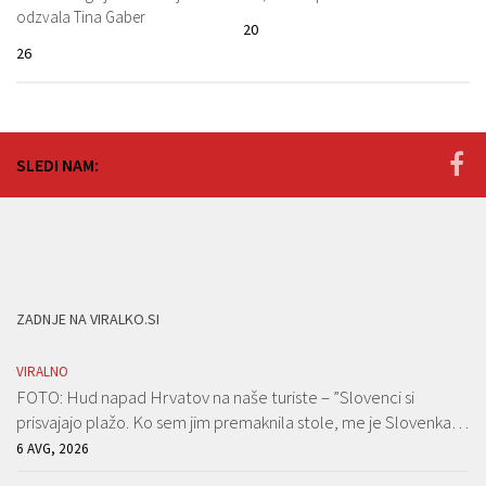
odzvala Tina Gaber
20
26
SLEDI NAM:
ZADNJE NA VIRALKO.SI
VIRALNO
FOTO: Hud napad Hrvatov na naše turiste – ”Slovenci si
prisvajajo plažo. Ko sem jim premaknila stole, me je Slovenka…
6 AVG, 2026