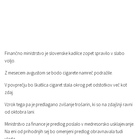
Finančno ministrstvo je slovenske kadilce zopet spravilo v slabo
voljo.
Z mesecem avgustom se bodo cigarete namreč podražile.
V povprečju bo škatlica cigaret stala okrog pet odstotkov več kot
zdaj.
Vzrok tega pa je predlagano zvišanje trošarin, ki so na zdajšnji ravni
od oktobra lani.
Ministrstvo za finance je predlog poslalo v medresorsko usklajevanje.
Na eni od prihodnjih sej bo omenjeni predlog obravnavala tudi
vlada.