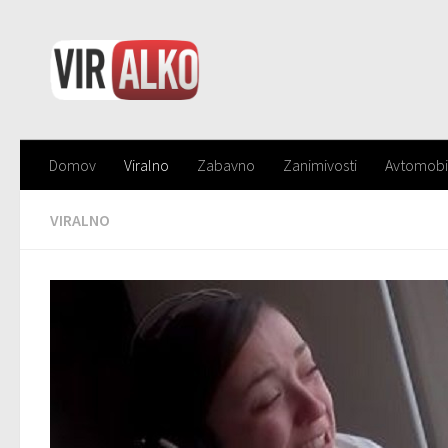
Domov
Viralno
Zabavno
Zanimivosti
Avtomobi
VIRALNO