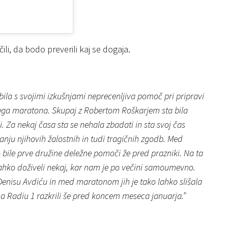
ili, da bodo preverili kaj se dogaja.
 bila s svojimi izkušnjami neprecenljiva pomoč pri pripravi
ega maratona. Skupaj z Robertom Roškarjem sta bila
i. Za nekaj časa sta se nehala zbadati in sta svoj čas
anju njihovih žalostnih in tudi tragičnih zgodb. Med
ile prve družine deležne pomoči že pred prazniki. Na ta
lahko doživeli nekaj, kar nam je po večini samoumevno.
enisu Avdiću in med maratonom jih je tako lahko slišala
na Radiu 1 razkrili še pred koncem meseca januarja.”