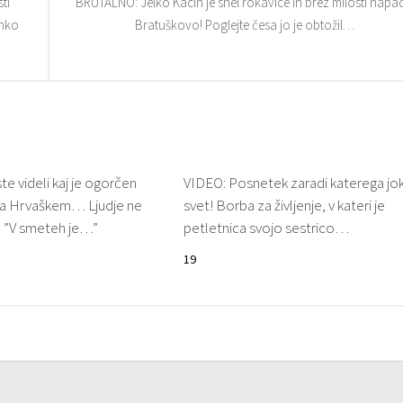
ti
BRUTALNO: Jelko Kacin je snel rokavice in brez milosti napa
ahko
Bratuškovo! Poglejte česa jo je obtožil…
e videli kaj je ogorčen
VIDEO: Posnetek zaradi katerega jo
 na Hrvaškem… Ljudje ne
svet! Borba za življenje, v kateri je
: ”V smeteh je…”
petletnica svojo sestrico…
19