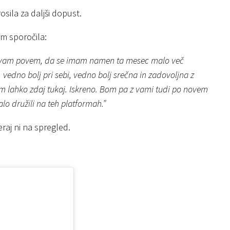
rosila za daljši dopust.
em sporočila:
 da vam povem, da se imam namen ta mesec malo več
, vedno bolj pri sebi, vedno bolj srečna in zadovoljna z
em lahko zdaj tukaj. Iskreno. Bom pa z vami tudi po novem
lo družili na teh platformah.”
raj ni na spregled.