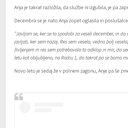
Anja je takrat razložila, da službe ni izgubila, je pa zap
Decembra se je nato Anja zopet oglasila in poslušalc
”Javljam se, ker se to spodobi za veseli december, in
javljati, ker sem nazaj. Res sem vesela, vedno bolj vesela
življenjem in res sem potrebovala ta odklop in mir, da s
letu kot obljubljeno, na Radiu 1, do takrat pa se bomo ma
Novo leto je sedaj že v polnem zagonu, Anje pa še zme