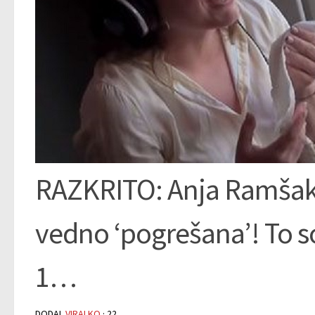
RAZKRITO: Anja Ramšak je
vedno ‘pogrešana’! To so
1…
DODAL
VIRALKO
·
22