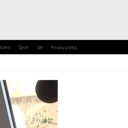
lizem
Šport
18+
Privacy policy