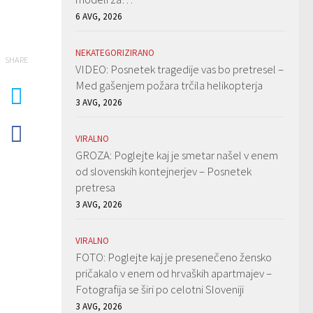
6 AVG, 2026
NEKATEGORIZIRANO
SHARE
VIDEO: Posnetek tragedije vas bo pretresel –
Med gašenjem požara trčila helikopterja
3 AVG, 2026
VIRALNO
GROZA: Poglejte kaj je smetar našel v enem
od slovenskih kontejnerjev – Posnetek
pretresa
3 AVG, 2026
VIRALNO
FOTO: Poglejte kaj je presenečeno žensko
pričakalo v enem od hrvaških apartmajev –
Fotografija se širi po celotni Sloveniji
3 AVG, 2026