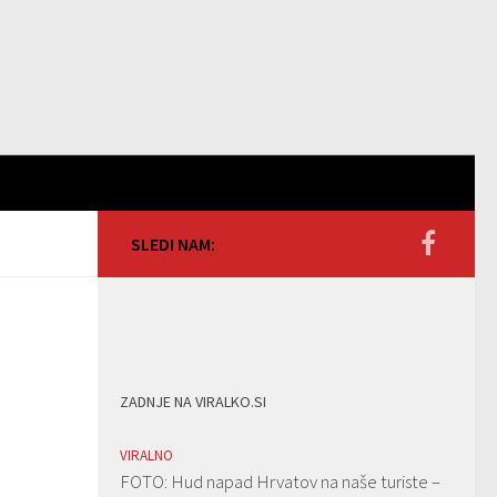
SLEDI NAM:
ZADNJE NA VIRALKO.SI
VIRALNO
FOTO: Hud napad Hrvatov na naše turiste –