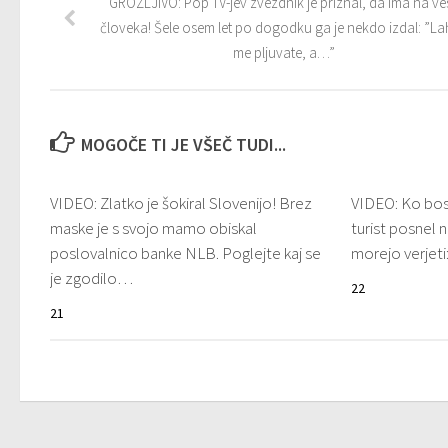
GROZLJIVO: Pop TV-jev zvezdnik je priznal, da ima na ves
človeka! Šele osem let po dogodku ga je nekdo izdal: ”L
me pljuvate, a…”
MOGOČE TI JE VŠEČ TUDI...
VIDEO: Zlatko je šokiral Slovenijo! Brez
VIDEO: Ko bost
maske je s svojo mamo obiskal
turist posnel
poslovalnico banke NLB. Poglejte kaj se
morejo verjeti
je zgodilo…
22
21