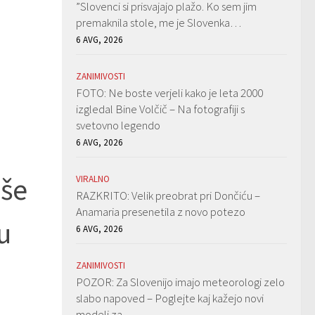
”Slovenci si prisvajajo plažo. Ko sem jim
premaknila stole, me je Slovenka…
6 AVG, 2026
ZANIMIVOSTI
FOTO: Ne boste verjeli kako je leta 2000
izgledal Bine Volčič – Na fotografiji s
svetovno legendo
6 AVG, 2026
 še
VIRALNO
RAZKRITO: Velik preobrat pri Dončiću –
Anamaria presenetila z novo potezo
u
6 AVG, 2026
ZANIMIVOSTI
POZOR: Za Slovenijo imajo meteorologi zelo
slabo napoved – Poglejte kaj kažejo novi
modeli za…