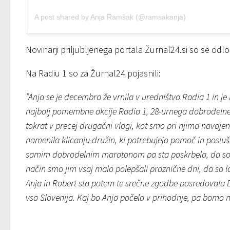
A post shared by Anja Ramšak (@ramsakanja)
Novinarji priljubljenega portala Žurnal24.si so se odloč
Na Radiu 1 so za Žurnal24 pojasnili:
”Anja se je decembra že vrnila v uredništvo Radia 1 in je
najbolj pomembne akcije Radia 1, 28-urnega dobrodeln
tokrat v precej drugačni vlogi, kot smo pri njima navajen
namenila klicanju družin, ki potrebujejo pomoč in posluš
samim dobrodelnim maratonom pa sta poskrbela, da so b
način smo jim vsaj malo polepšali praznične dni, da so 
Anja in Robert sta potem te srečne zgodbe posredovala D
vsa Slovenija. Kaj bo Anja počela v prihodnje, pa bomo 