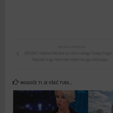
PREJŠNJI PRISPEVEK
GROZNO: Kakšne obtožbe na račun našega Tadeja Pogača
Napadli so ga. Ne boste verjeli česa ga obtožujejo…
MOGOČE TI JE VŠEČ TUDI...