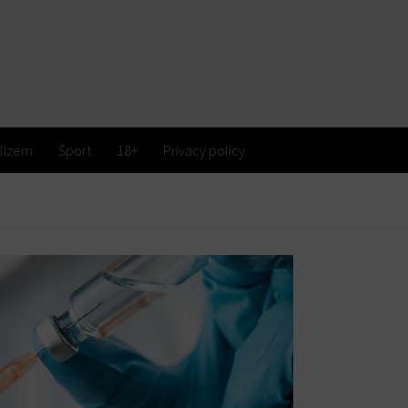
lizem
Šport
18+
Privacy policy