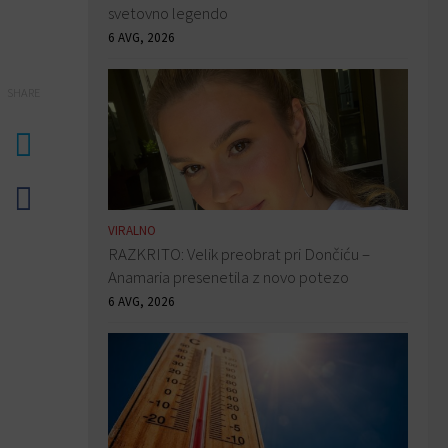
svetovno legendo
6 AVG, 2026
SHARE
VIRALNO
RAZKRITO: Velik preobrat pri Dončiću –
Anamaria presenetila z novo potezo
6 AVG, 2026