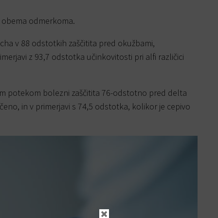
a z obema odmerkoma.
echa v 88 odstotkih zaščitita pred okužbami,
merjavi z 93,7 odstotka učinkovitosti pri alfi različici
m potekom bolezni zaščitita 76-odstotno pred delta
ečeno, in v primerjavi s 74,5 odstotka, kolikor je cepivo