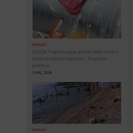
VIRALNO
GROZA: Poglejte kaj je smetar našel v enem
od slovenskih kontejnerjev – Posnetek
pretresa
3 AVG, 2026
VIRALNO