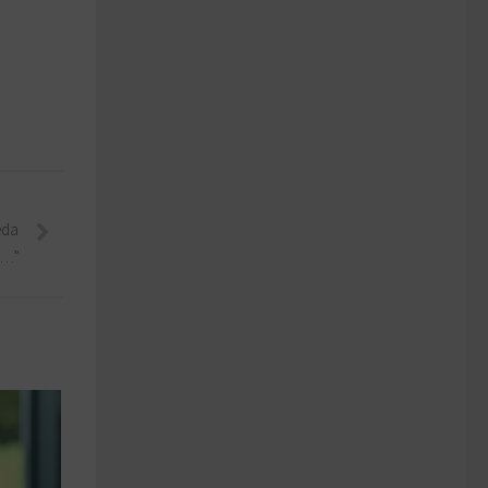
eda
a…”