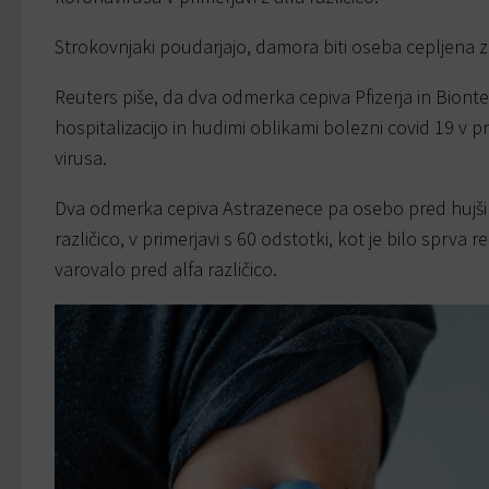
Strokovnjaki poudarjajo, damora biti oseba cepljen
Reuters piše, da dva odmerka cepiva Pfizerja in Biont
hospitalizacijo in hudimi oblikami bolezni covid 19 v pri
virusa.
Dva odmerka cepiva Astrazenece pa osebo pred hujši
različico, v primerjavi s 60 odstotki, kot je bilo sprva r
varovalo pred alfa različico.