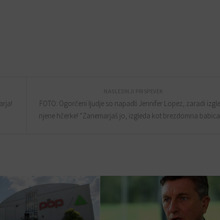
NASLEDNJI PRISPEVEK
rja!
FOTO: Ogorčeni ljudje so napadli Jennifer Lopez, zaradi izgl
njene hčerke! ”Zanemarjaš jo, izgleda kot brezdomna babic