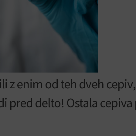
li z enim od teh dveh cepiv,
udi pred delto! Ostala cepiva