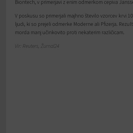
Biontech, v primerjavi z enim odmerkom cepiva Jans
V poskusu so primerjali majhno število vzorcev krvi 10
ljudi, ki so prejeli odmerke Moderne ali Pfizerja. Rez
morda manj učinkovito proti nekaterim različicam.
Vir: Reuters, Žurnal24