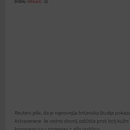
DODAL
VIRALKO
·
21
Reuters piše, da je najnovejša britanska študija pokaz
Astrazenece še vedno dovolj zaščitita proti bolj kužni
koronavirusa v primerjavi z alfa različico.