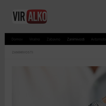
Domov
Viralno
Zabavno
Zanimivosti
Avtomobi
ZANIMIVOSTI