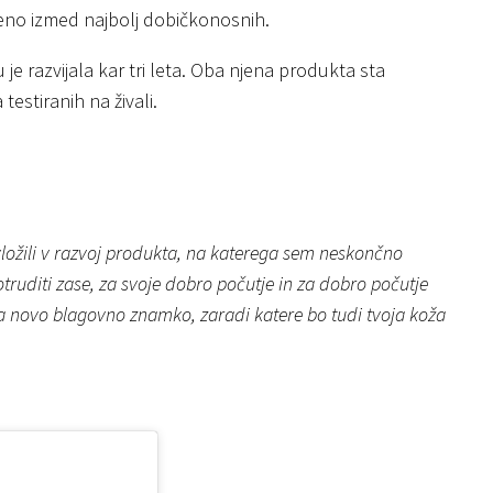
a eno izmed najbolj dobičkonosnih.
je razvijala kar tri leta. Oba njena produkta sta
 testiranih na živali.
e vložili v razvoj produkta, na katerega sem neskončno
truditi zase, za svoje dobro počutje in za dobro počutje
za novo blagovno znamko, zaradi katere bo tudi tvoja koža