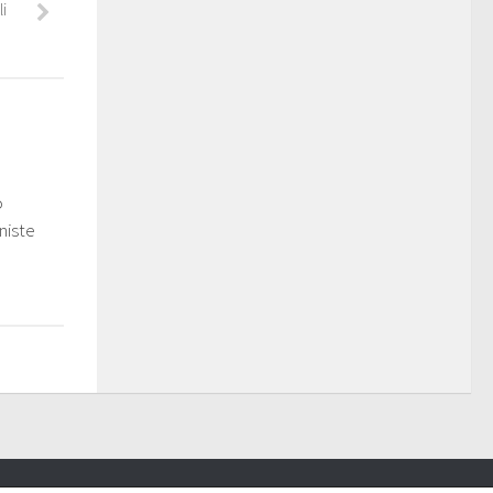
i
o
niste