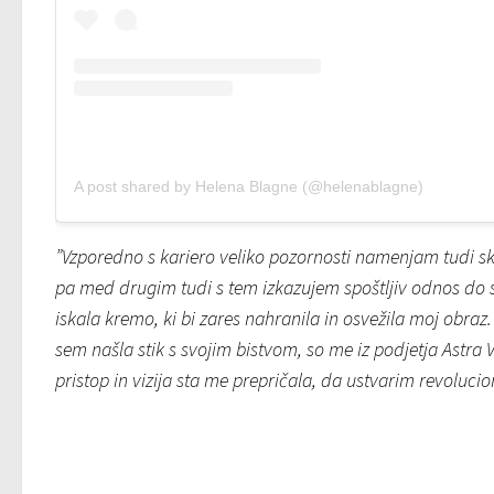
A post shared by Helena Blagne (@helenablagne)
”Vzporedno s kariero veliko pozornosti namenjam tudi skr
pa med drugim tudi s tem izkazujem spoštljiv odnos do 
iskala kremo, ki bi zares nahranila in osvežila moj obraz
sem našla stik s svojim bistvom, so me iz podjetja Astra V
pristop in vizija sta me prepričala, da ustvarim revoluci