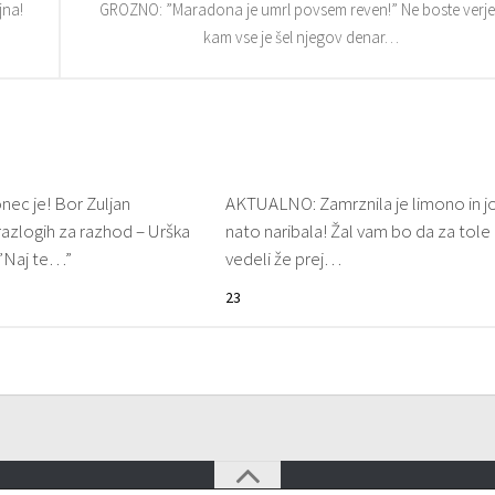
jna!
GROZNO: ”Maradona je umrl povsem reven!” Ne boste verjel
kam vse je šel njegov denar…
ec je! Bor Zuljan
AKTUALNO: Zamrznila je limono in j
razlogih za razhod – Urška
nato naribala! Žal vam bo da za tole 
 ”Naj te…”
vedeli že prej…
23