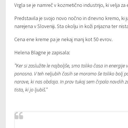
Vrgla se je namreč v kozmetično industrijo, ki velja z
Predstavila je svojo novo nočno in dnevno kremo, ki ju 
narejena v Sloveniji. Sta okolju in koži prijazna ter nista
Cena ene kreme pa je nekaj manj kot 50 evrov.
Helena Blagne je zapisala:
”Ker si zaslužite le najboljše, smo toliko časa in energij
ponosna. V teh neljubih časih se moramo še toliko bolj po
narave, ki nas obdaja. In prav tukaj sem črpala navdih 
tista, ki jo ljubiš.”