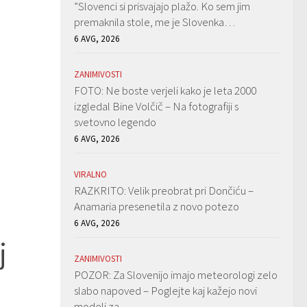
”Slovenci si prisvajajo plažo. Ko sem jim
premaknila stole, me je Slovenka…
6 AVG, 2026
ZANIMIVOSTI
FOTO: Ne boste verjeli kako je leta 2000
izgledal Bine Volčič – Na fotografiji s
svetovno legendo
6 AVG, 2026
VIRALNO
RAZKRITO: Velik preobrat pri Dončiću –
Anamaria presenetila z novo potezo
6 AVG, 2026
j
ZANIMIVOSTI
POZOR: Za Slovenijo imajo meteorologi zelo
slabo napoved – Poglejte kaj kažejo novi
modeli za…