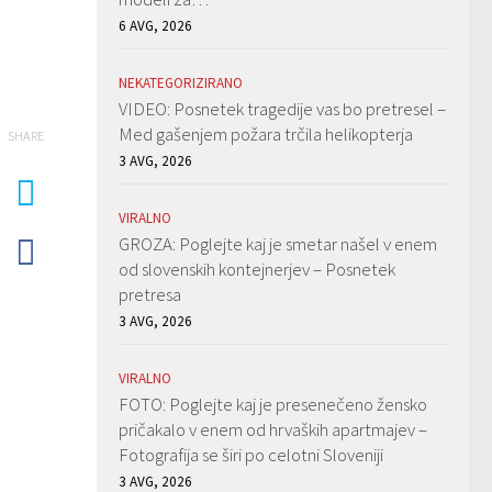
6 AVG, 2026
NEKATEGORIZIRANO
VIDEO: Posnetek tragedije vas bo pretresel –
Med gašenjem požara trčila helikopterja
SHARE
3 AVG, 2026
VIRALNO
GROZA: Poglejte kaj je smetar našel v enem
od slovenskih kontejnerjev – Posnetek
pretresa
3 AVG, 2026
VIRALNO
FOTO: Poglejte kaj je presenečeno žensko
pričakalo v enem od hrvaških apartmajev –
Fotografija se širi po celotni Sloveniji
3 AVG, 2026