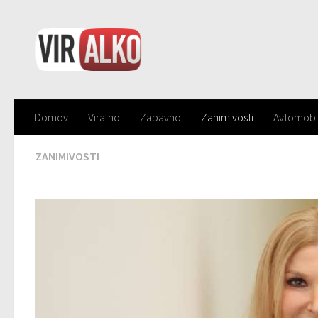
Domov
Viralno
Zabavno
Zanimivosti
Avtomobi
ZANIMIVOSTI