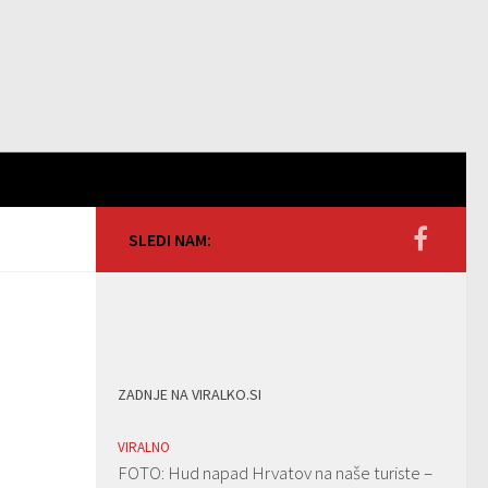
SLEDI NAM:
ZADNJE NA VIRALKO.SI
VIRALNO
FOTO: Hud napad Hrvatov na naše turiste –