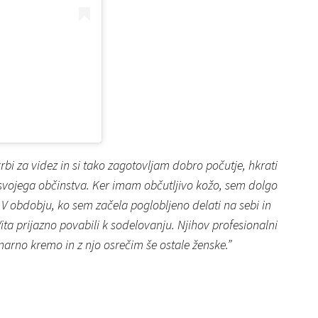
bi za videz in si tako zagotovljam dobro počutje, hkrati
svojega občinstva. Ker imam občutljivo kožo, sem dolgo
. V obdobju, ko sem začela poglobljeno delati na sebi in
ita prijazno povabili k sodelovanju. Njihov profesionalni
onarno kremo in z njo osrečim še ostale ženske.”