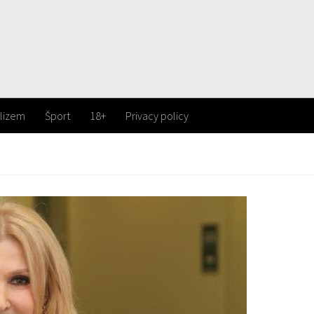
lizem
Šport
18+
Privacy policy