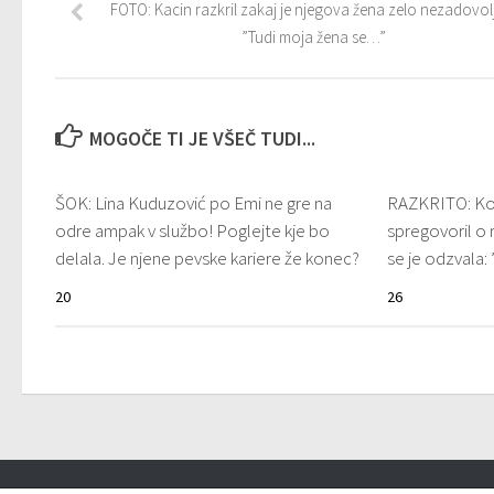
FOTO: Kacin razkril zakaj je njegova žena zelo nezadovol
”Tudi moja žena se…”
MOGOČE TI JE VŠEČ TUDI...
ŠOK: Lina Kuduzović po Emi ne gre na
RAZKRITO: Kon
odre ampak v službo! Poglejte kje bo
spregovoril o 
delala. Je njene pevske kariere že konec?
se je odzvala:
20
26