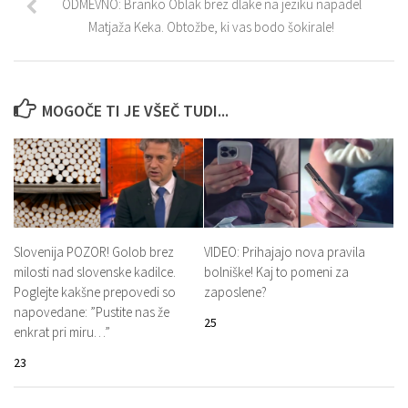
ODMEVNO: Branko Oblak brez dlake na jeziku napadel
Matjaža Keka. Obtožbe, ki vas bodo šokirale!
MOGOČE TI JE VŠEČ TUDI...
Slovenija POZOR! Golob brez
VIDEO: Prihajajo nova pravila
milosti nad slovenske kadilce.
bolniške! Kaj to pomeni za
Poglejte kakšne prepovedi so
zaposlene?
napovedane: ”Pustite nas že
25
enkrat pri miru…”
23