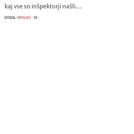
kaj vse so inšpektorji našli…
DODAL
VIRALKO
·
19