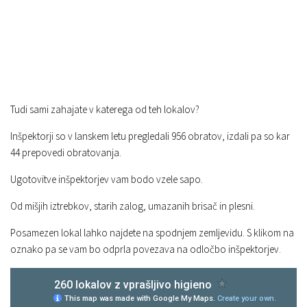
Tudi sami zahajate v katerega od teh lokalov?
Inšpektorji so v lanskem letu pregledali 956 obratov, izdali pa so kar
44 prepovedi obratovanja.
Ugotovitve inšpektorjev vam bodo vzele sapo.
Od mišjih iztrebkov, starih zalog, umazanih brisač in plesni.
Posamezen lokal lahko najdete na spodnjem zemljevidu. S klikom na
oznako pa se vam bo odprla povezava na odločbo inšpektorjev.