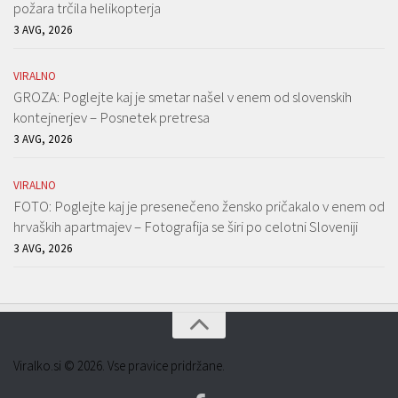
požara trčila helikopterja
3 AVG, 2026
VIRALNO
GROZA: Poglejte kaj je smetar našel v enem od slovenskih
kontejnerjev – Posnetek pretresa
3 AVG, 2026
VIRALNO
FOTO: Poglejte kaj je presenečeno žensko pričakalo v enem od
hrvaških apartmajev – Fotografija se širi po celotni Sloveniji
3 AVG, 2026
Viralko.si © 2026. Vse pravice pridržane.